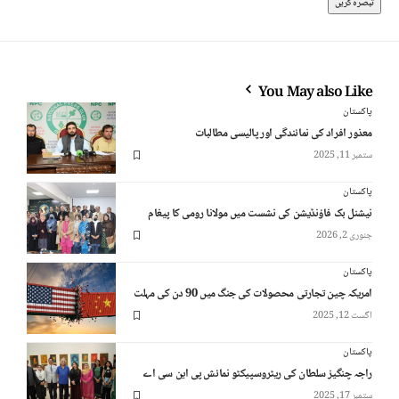
You May also Like
پاکستان
معذور افراد کی نمائندگی اور پالیسی مطالبات
ستمبر 11, 2025
پاکستان
نیشنل بک فاؤنڈیشن کی نشست میں مولانا رومی کا پیغام
جنوری 2, 2026
پاکستان
امریکہ چین تجارتی محصولات کی جنگ میں 90 دن کی مہلت
اگست 12, 2025
پاکستان
راجہ چنگیز سلطان کی ریٹروسپیکٹو نمائش پی این سی اے
ستمبر 17, 2025