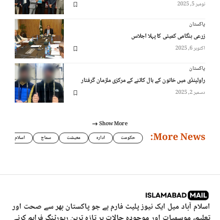
نومبر 5, 2025
پاکستان
زرعی ہنگامی کمیٹی کا پہلا اجلاس
اکتوبر 6, 2025
پاکستان
راولپنڈی میں خاتون کے بال کاٹنے کے مرکزی ملزمان گرفتار
دسمبر 2, 2025
Show More
More News:
حکومت
ادارہ
معیشت
سماج
اسلام
اسلام آباد میل ایک نیوز پلیٹ فارم ہے جو پاکستان بھر سے صحت اور
تعلیم، موسمیات اور موجودہ حالات پر تازہ ترین رپورٹنگ فراہم کرنے