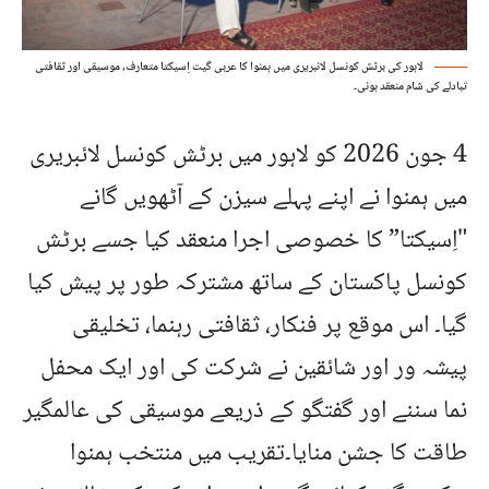
لاہور کی برٹش کونسل لائبریری میں ہمنوا کا عربی گیت اِسیکتا متعارف، موسیقی اور ثقافتی
تبادلے کی شام منعقد ہوئی۔
4 جون 2026 کو لاہور میں برٹش کونسل لائبریری
میں ہمنوا نے اپنے پہلے سیزن کے آٹھویں گانے
"اِسیکتا” کا خصوصی اجرا منعقد کیا جسے برٹش
کونسل پاکستان کے ساتھ مشترکہ طور پر پیش کیا
گیا۔ اس موقع پر فنکار، ثقافتی رہنما، تخلیقی
پیشہ ور اور شائقین نے شرکت کی اور ایک محفل
نما سننے اور گفتگو کے ذریعے موسیقی کی عالمگیر
طاقت کا جشن منایا۔تقریب میں منتخب ہمنوا