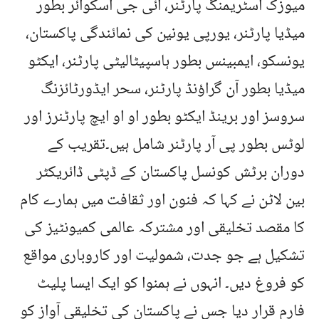
میوزک اسٹریمنگ پارٹنر، آئی جی اسکوائر بطور
میڈیا پارٹنر، یورپی یونین کی نمائندگی پاکستان،
یونسکو، ایمبینس بطور ہاسپیٹالیٹی پارٹنر، ایکٹو
میڈیا بطور آن گراؤنڈ پارٹنر، سحر ایڈورٹائزنگ
سروسز اور برینڈ ایکٹو بطور او او ایچ پارٹنرز اور
لوٹس بطور پی آر پارٹنر شامل ہیں۔تقریب کے
دوران برٹش کونسل پاکستان کے ڈپٹی ڈائریکٹر
بین لاٹن نے کہا کہ فنون اور ثقافت میں ہمارے کام
کا مقصد تخلیقی اور مشترکہ عالمی کمیونٹیز کی
تشکیل ہے جو جدت، شمولیت اور کاروباری مواقع
کو فروغ دیں۔ انہوں نے ہمنوا کو ایک ایسا پلیٹ
فارم قرار دیا جس نے پاکستان کی تخلیقی آواز کو