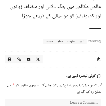
عالمی مکالمے میں جگہ دلائی اور مختلف زبانوں
اور کمیونیٹیز کو موسیقی کے ذریعے جوڑا۔
TAGGED:
ادارہ
حکومت
سماج
معیشت
کوئی تبصرہ نہیں ہے۔
آپ کا ای میل ایڈریس شائع نہیں کیا جائے گا۔
ضروری خانوں کو
*
سے
نشان زد کیا گیا ہے