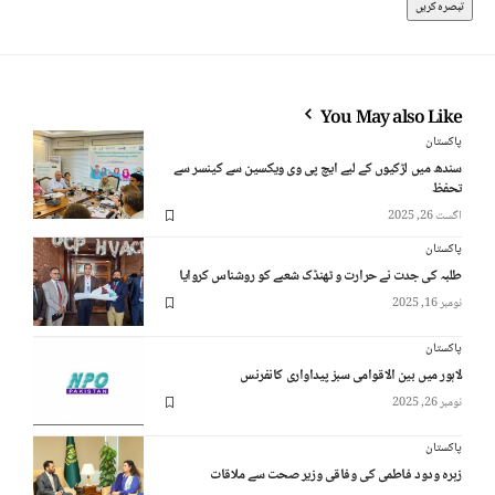
You May also Like
پاکستان
سندھ میں لڑکیوں کے لیے ایچ پی وی ویکسین سے کینسر سے
تحفظ
اگست 26, 2025
پاکستان
طلبہ کی جدت نے حرارت و ٹھنڈک شعبے کو روشناس کروایا
نومبر 16, 2025
پاکستان
لاہور میں بین الاقوامی سبز پیداواری کانفرنس
نومبر 26, 2025
پاکستان
زہرہ ودود فاطمی کی وفاقی وزیر صحت سے ملاقات