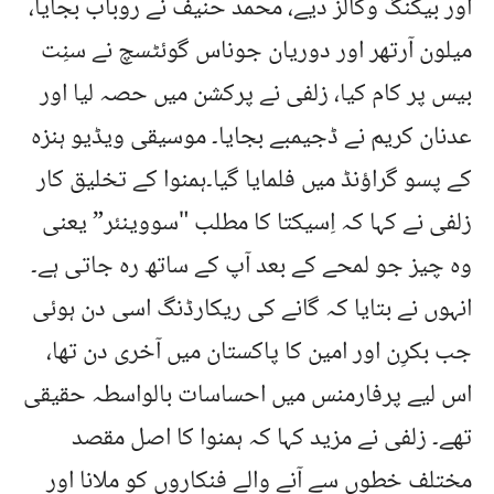
اور بیکنگ وکالز دیے، محمد حنیف نے روباب بجایا،
میلون آرتھر اور دوریان جوناس گوئٹسچ نے سنِت
بیس پر کام کیا، زلفی نے پرکشن میں حصہ لیا اور
عدنان کریم نے ڈجیمبے بجایا۔ موسیقی ویڈیو ہنزہ
کے پسو گراؤنڈ میں فلمایا گیا۔ہمنوا کے تخلیق کار
زلفی نے کہا کہ اِسیکتا کا مطلب "سووینئر” یعنی
وہ چیز جو لمحے کے بعد آپ کے ساتھ رہ جاتی ہے۔
انہوں نے بتایا کہ گانے کی ریکارڈنگ اسی دن ہوئی
جب بکرِن اور امین کا پاکستان میں آخری دن تھا،
اس لیے پرفارمنس میں احساسات بالواسطہ حقیقی
تھے۔ زلفی نے مزید کہا کہ ہمنوا کا اصل مقصد
مختلف خطوں سے آنے والے فنکاروں کو ملانا اور