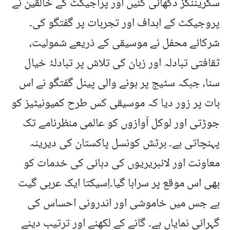
سکریننگز دکھائی گئیں اور پراجیکٹ کے خالقین نے
پروجیکٹ کے اہداف اور تجربات پر گفتگو کی۔
شرکائے محفل نے موسیقی کے ذریعے شمولیت،
ثقافتی تبادلہ اور زبان کی تلاش پر تبادلۂ خیال
سنا، جبکہ سٹیج پر ہونے والی پینل گفتگو نے اس
بات پر زور دیا کہ موسیقی کس طرح کمیونیٹیز کو
جوڑتی اور لوکل آوازوں کو عالمی منظرنامے تک
پہنچاتی ہے۔ برٹش کونسل پاکستان کی دیرینہ
معاونت اور لائبریریوں کی دہائی کی خدمات کو
بھی اس موقع پر سراہا گیا۔اِسیکتا ایک عربی گیت
ہے جس میں خاموشی اور اندرونی احساس کی
گہرائی نمایاں ہے۔ گانے کے لکھنے اور ترتیب دینے