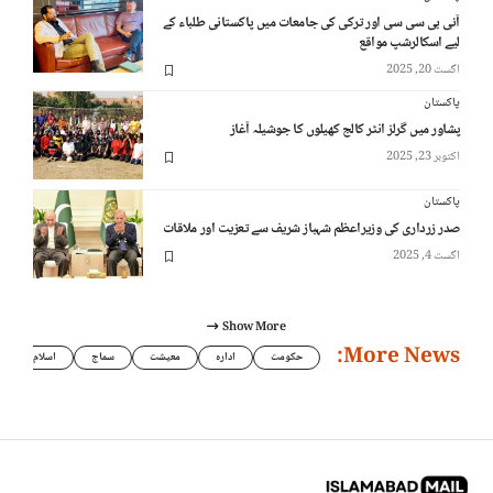
آئی بی سی سی اور ترکی کی جامعات میں پاکستانی طلباء کے
لیے اسکالرشپ مواقع
اگست 20, 2025
پاکستان
پشاور میں گرلز انٹر کالج کھیلوں کا جوشیلہ آغاز
اکتوبر 23, 2025
پاکستان
صدر زرداری کی وزیراعظم شہباز شریف سے تعزیت اور ملاقات
اگست 4, 2025
Show More
More News:
حکومت
ادارہ
معیشت
سماج
اسلام