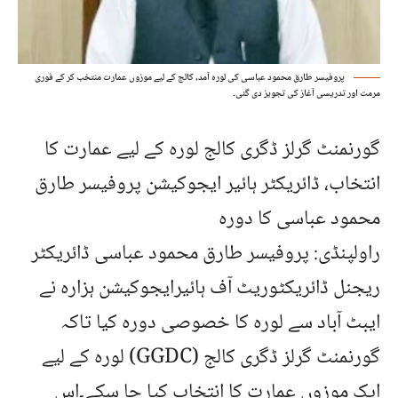
پروفیسر طارق محمود عباسی کی لورہ آمد، کالج کے لیے موزوں عمارت منتخب کر کے فوری
مرمت اور تدریسی آغاز کی تجویز دی گئی۔
گورنمنٹ گرلز ڈگری کالج لورہ کے لیے عمارت کا
انتخاب، ڈائریکٹر ہائیر ایجوکیشن پروفیسر طارق
محمود عباسی کا دورہ
راولپنڈی: پروفیسر طارق محمود عباسی ڈائریکٹر
ریجنل ڈائریکٹوریٹ آف ہائیرایجوکیشن ہزارہ نے
ایبٹ آباد سے لورہ کا خصوصی دورہ کیا تاکہ
گورنمنٹ گرلز ڈگری کالج (GGDC) لورہ کے لیے
ایک موزوں عمارت کا انتخاب کیا جا سکے۔اس