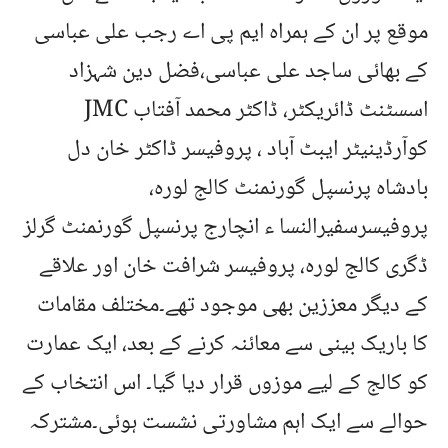
موقع پر ان کے ہمراہ ایم پی اے رجب علی عباسی
کے بھائی ساجد علی عباسی،فضل دین شہزاد
اسسٹنٹ ڈائریکٹر، ڈاکٹر محمد آفتاب JMC
کوآرڈینیٹر ایبٹ آباد ، پروفیسر ڈاکٹر خان دل
بادشاہ پرنسپل گورنمنٹ کالج لورہ،
پروفیسرسفیرالنسا ء انچارج پرنسپل گورنمنٹ گرلز
ڈگری کالج لورہ، پروفیسر شرافت خان اور علاقے
کے دیگر معززین بھی موجود تھے۔مختلف مقامات
کا باریک بینی سے معائنہ کرنے کے بعد، ایک عمارت
کو کالج کے لیے موزوں قرار دیا گیا۔ اس انتخاب کے
حوالے سے ایک اہم مشاورتی نشست ہوئی۔مشترکہ