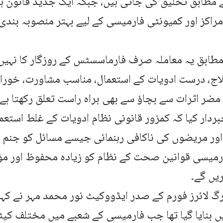
مطابق تخلیق کی جاتی ہیں، جبکہ ایک جدید قانون ہس
اکز اور کمیونٹی فارمیسی کے لیے بہتر منصوبہ بندی
مطابق یہ معاملہ صرف فارماسسٹس کے روزگار کا نہیں
ج، درست ادویات کے استعمال، مناسب مشاورت، خوراک 
مضر اثرات سے بچاؤ سے بھی براہ راست تعلق رکھتا ہے۔
بردار کیا کہ کمزور قانونی نظام ادویات کے غلط استع
ور مریضوں کی ناکافی رہنمائی جیسے مسائل کو جنم د
میسی قوانین صحت کے نظام کو زیادہ محفوظ اور مؤثر
ریں گے۔
گ لائرز فورم کے صدر ایڈووکیٹ نور محمد مہر نے کہ
 بنایا گیا تھا جب فارمیسی کے شعبے میں مختلف کیٹ