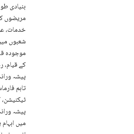
بنیادی طور
مریضوں کی
خدمات، عو
شعبوں میں 
موجودہ قا
کے قیام، ر
پیشہ ورانہ
تاہم فارم
ٹیکنیشن، ک
پیشہ وران
میں ابہام پ