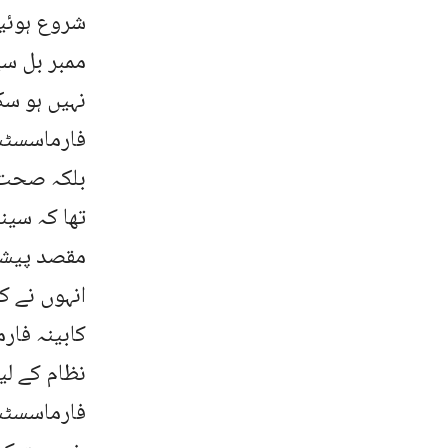
شروع ہوئیں
ممبر بل سی
نہیں ہو سک
فارماسسٹس
بلکہ صحت ع
تھا کہ سین
مقصد پیشہ 
انہوں نے 
کابینہ فا
نظام کے لی
فارماسسٹس 