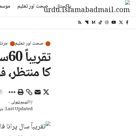
پاکستان
صحت اور تعلیم
موسم
صحت اور تعلیم
جرنل
تقر
کا منتظر، 
By
ندیم تنولی
Last Updated: جون 28, 2026 7:41 شام