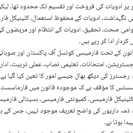
 پر ادویات کی فروخت اور تقسیم تک محدود تھا، لیک
 نگہداشت، ادویات کے محفوظ استعمال، کلینیکل فار
امی صحت، تحقیق، ادویات کے انتظام اور مریضوں کی 
کردار ادا کر رہے ہیں۔
نون کے تحت فارمیسی کونسل آف پاکستان اور صوبائ
جسٹریشن، امتحانات، تعلیمی نصاب، عملی تربیت، ادارو
 رجسٹرز کی دیکھ بھال جیسے امور کا تعین کیا گیا ہے۔
اسسٹس کا مؤقف ہے کہ موجودہ قانون میں فارماسسٹ،
لینیکل فارمیسی، کمیونٹی فارمیسی، ہسپتالی فارمیس
ہ ذمہ داریوں کی واضح تعریف موجود نہیں، جس کے ب
یدا ہوتا ہے۔