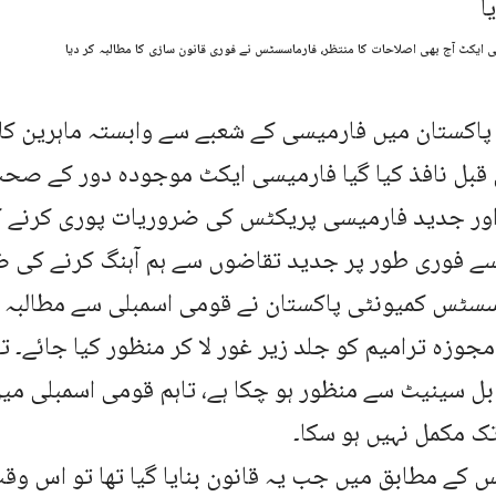
یسی ایکٹ آج بھی اصلاحات کا منتظر، فارماسسٹس نے فوری قانون سازی کا مطالبہ کر دیا
: پاکستان میں فارمیسی کے شعبے سے وابستہ ماہرین کا کہ
 قبل نافذ کیا گیا فارمیسی ایکٹ موجودہ دور کے صح
ور جدید فارمیسی پریکٹس کی ضروریات پوری کرنے کے 
سے فوری طور پر جدید تقاضوں سے ہم آہنگ کرنے کی ض
سسٹس کمیونٹی پاکستان نے قومی اسمبلی سے مطالبہ ک
جوزہ ترامیم کو جلد زیر غور لا کر منظور کیا جائے۔ تن
ل سینیٹ سے منظور ہو چکا ہے، تاہم قومی اسمبلی میں
ک مکمل نہیں ہو سکا۔
کے مطابق میں جب یہ قانون بنایا گیا تھا تو اس وق