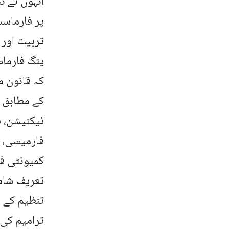
انہوں نے 
پر فارماس
تربیت اور 
ینگ فارماس
کہ قانون 
کے مطابق 
ٹیکنیشن، 
فارمیسی، ہ
کمیونٹی ف
تعریف شام
تنظیم کے 
ترامیم کی