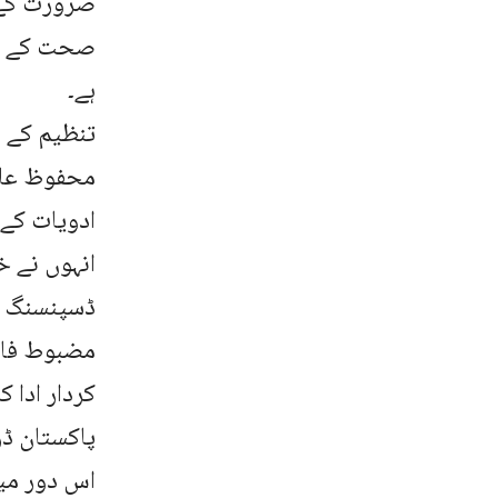
ضرورت کے 
صحت کے مر
ہے۔
تنظیم کے 
محفوظ علا
ادویات کے 
انہوں نے خ
ڈسپنسنگ ا
مضبوط فار
کردار ادا ک
پاکستان ڈر
اس دور میں