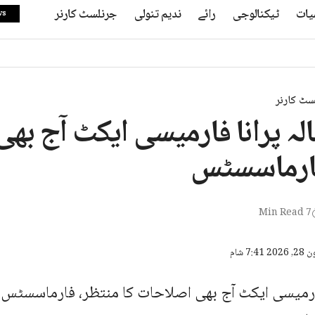
یات
ٹیکنالوجی
رائے
ندیم تنولی
جرنلسٹ کارنر
ws
سٹ کارنر
یباً 60سالہ پرانا فارمیسی ایکٹ آج
فارماسسٹس
7 Min Read