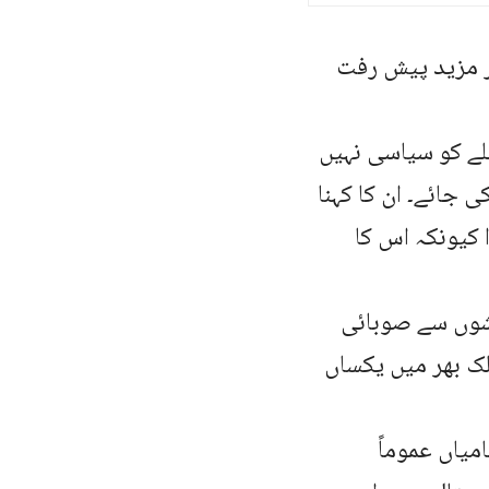
ر مزید پیش رفت
لے کو سیاسی نہیں
جائے۔ ان کا کہنا
 کیونکہ اس کا
شوں سے صوبائی
ک بھر میں یکساں
یاں عموماً