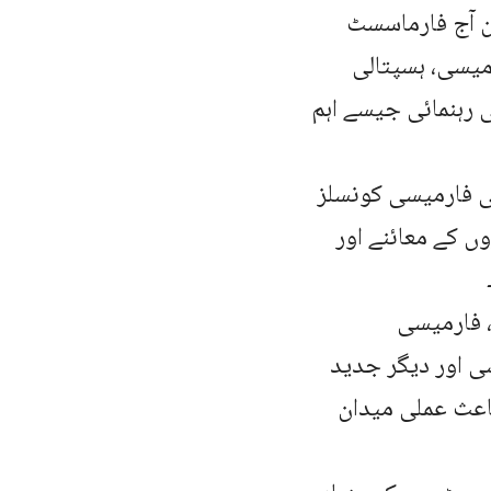
ن آج فارماسسٹ
میسی، ہسپتالی
رہنمائی جیسے اہم
ی فارمیسی کونسلز
ں کے معائنے اور
 فارمیسی
ی اور دیگر جدید
اعث عملی میدان