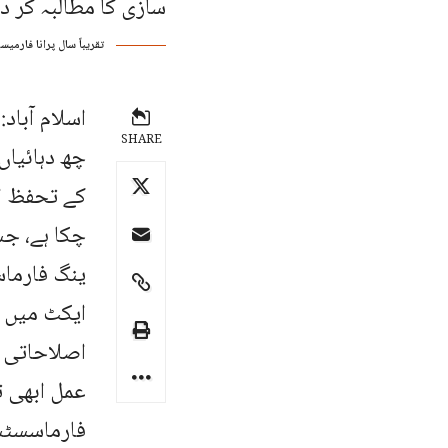
تقریباً سال پرانا فارم
اسلام آباد
SHARE
چھ دہائیاں
کے تحفظ ا
چکا ہے، ج
ینگ فارما
ایکٹ میں م
اصلاحاتی ب
عمل ابھی ت
فارماسسٹس 