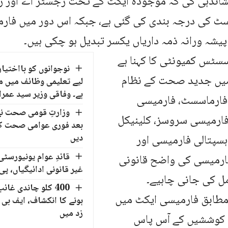
نشاندہی کی کہ موجودہ ایکٹ کے تحت رجسٹر اے اور ر
سٹ کی درجہ بندی کی گئی ہے، جبکہ اس دور میں فارم
پیشہ ورانہ ذمہ داریاں یکسر تبدیل ہو چکی ہیں۔
سٹس کمیونٹی کا کہنا ہے
نوجوانوں کو بااختیار 
میں جدید صحت کے نظام
لیے تعلیمی وظائف میں مز
ہے۔ وفاقی وزیر سید عمرا
فارماسسٹ، فارمیسی
وزارتِ قومی صحت نے
فارمیسی سروسز، کلینیکل
بعد فوری عوامی صحت کی
سپتالی فارمیسی اور
دیں
ارمیسی کی واضح قانونی
غیر قانونی ادائیگیاں، 
ل کی جانی چاہیے۔
400 کلو چاندی غا
مطابق فارمیسی ایکٹ میں
ہونے کا انکشاف، ایف بی 
زد میں
 کوششیں کے آس پاس