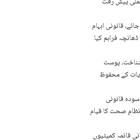
 عملی پیش رفت
جائے، قانونی ابہام
ڈھانچہ فراہم کیا
شناخت، پوسٹ
یات کے محفوظ
سودہ قانونی
نظامِ صحت کا قیام
ی قائمہ کمیٹیوں