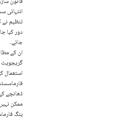
قانون سازو
انتہائی سس
تنظیم نے کہ
دور کیا جا
جائے۔
ان کے مطا
گریجویٹ ت
استعمال کے
فارماسسٹس
ڈھانچے کے 
ممکن نہیں
ینگ فارماس