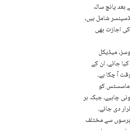
بعد پانچ سالہ
ڈسپنسر شامل ہیں،
کی اجازت بھی
وسز، میڈیکل
یا جائے۔ ان کے
قت آ چکا ہے۔
رماسسٹس کو
نی چاہیے، جبکہ ہر
ار دی جائے۔
 برسوں سے مختلف