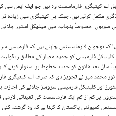
بق اے کیٹیگری فارماسسٹ وہ ہیں جو ایف ایس سی کے 
ری مکمل کرتے ہیں، جبکہ بی کیٹیگری میں زیادہ تر 
 صوبوں، خصوصاً پنجاب، میں میڈیکل اسٹور چلانے 
کہا کہ نوجوان فارماسسٹس چاہتے ہیں کہ فارمیسی سر
 کلینیکل فارمیسی کو جدید معیار کے مطابق ریگولیٹ ک
باً سال بعد قانون کو جدید خطوط پر استوار کرنے کا و
نور محمد مہر نے تجویز دی کہ صرف اے کیٹیگری فا
ورز اور کلینیکل فارمیسی سروسز چلانے کی اجازت ہو
تروں پر کم از کم ایک فارماسسٹ کی تعیناتی لازمی قر
سسٹس کمیونٹی پاکستان کا کہنا ہے کہ وہ گزشتہ کئی