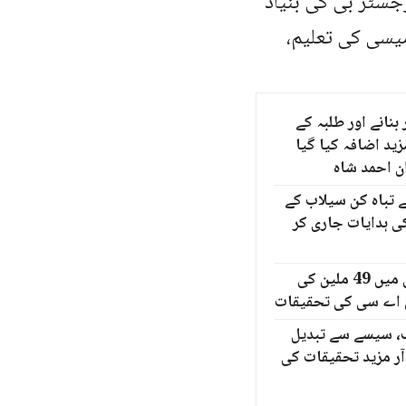
جسٹر بی کی بنیاد
یسی کی تعلیم،
بنانے اور طلبہ کے
ید اضافہ کیا گیا
ن احمد شاہ
 تباہ کن سیلاب کے
 ہدایات جاری کر
قائدِ عوام یونیورسٹی میں 49 ملین کی
پی اے سی کی تحقیقات
ئب، سیسے سے تبدیل
آر مزید تحقیقات کی