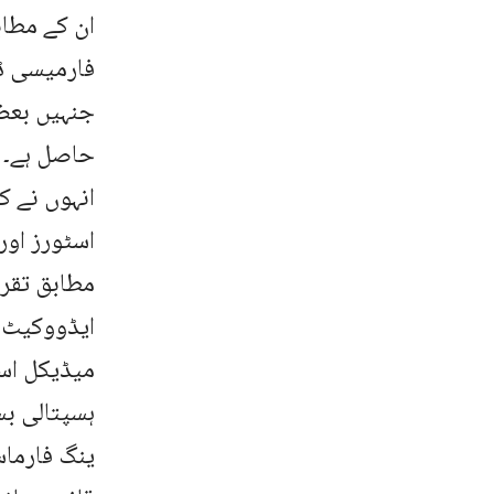
ان کے مطا
فارمیسی ڈگ
جنہیں بعض
حاصل ہے۔
انہوں نے 
اسٹورز اور
مطابق تقری
ایڈووکیٹ 
میڈیکل اسٹ
ہسپتالی بس
ینگ فارما