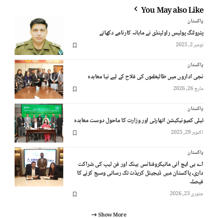
You May also Like
پاکستان
پٹرولنگ پولیس راولپنڈی نے ماہانہ کارنامے دکھائے
نومبر 2, 2025
پاکستان
نجی اداروں میں طالبعلموں کی فلاح کے لیے نیا معاہدہ
مارچ 26, 2026
پاکستان
ٹیلی کمیونیکیشن اتھارٹی اور وزارت کا ماحول دوست معاہدہ
اکتوبر 29, 2025
پاکستان
اے بی ایچ آئی مائیکروفنانس بینک اور فن لیپ کی شراکت
داری، پاکستان میں ڈیجیٹل کریڈٹ تک رسائی وسیع کرنے کا
فیصلہ
جنوری 23, 2026
Show More