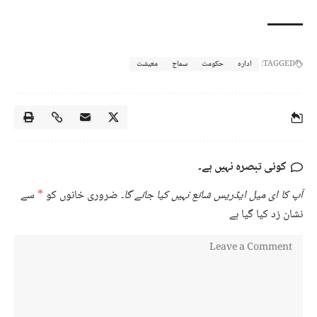
TAGGED:
ادارہ
حکومت
سماج
معیشت
کوئی تبصرہ نہیں ہے۔
آپ کا ای میل ایڈریس شائع نہیں کیا جائے گا۔
ضروری خانوں کو
*
سے
نشان زد کیا گیا ہے