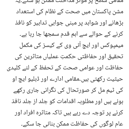
مقامی سطح پر مؤثر مداخلت ممکن ہو سکے۔یہ
مشن پاکستان میں صحت کے نظام کی استعداد
بڑھانے اور شواہد پر مبنی جوابی تدابیر کو نافذ
کرنے کے حوالے سے اہم قدم سمجھا جا رہا ہے۔
میمپوکس اور ایچ آئی وی کے کیسز کی مکمل
تحقیق اور حفاظتی حکمتِ عملیاں متاثرین کی
حفاظت اور عوامی صحت کے تحفظ کے لئے کلیدی
حیثیت رکھتی ہیں۔مقامی ادارے اور ڈبلیو ایچ او
کی ٹیم مل کر صورتحال کی نگرانی جاری رکھے
ہوئے ہیں اور مطلوبہ اقدامات کو جلد از جلد نافذ
کرنے پر توجہ دے رہے ہیں تاکہ متاثرہ افراد اور
عام لوگوں کی حفاظت ممکن بنائی جا سکے۔