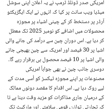
امریکی صدر ڈونلڈ ٹرمپ نے یہ اعلان اپنی سوشل
میڈیا ویب سائٹ پر کیا کہ انہوں نے ایک ایگزیکٹو
آرڈر پر دستخط کر کے چینی اشیاء پر مجوزہ
محصولات میں اضافے کو نومبر 2025 تک معطل
کر دیا ہے۔ اس دوران چین سے درآمد کی جانے والی
اشیا پر 30 فیصد اور امریکہ سے چین بھیجی جانے
والی اشیا پر 10 فیصد محصول ہی برقرار رہے گا۔
دوسری جانب چین نے بھی جواباً امریکی
مصنوعات پر اپنے مجوزہ ٹیکسز کو اُسی مدت کے
لیے روک دیا ہے۔ اس اقدام کا مقصد دونوں ممالک
کے درمیان جاری مذاکرات کو مزید وقت دینا ہے تا
کہ تجارتی توازن، قومی سلامتی اور مارکیٹ تک