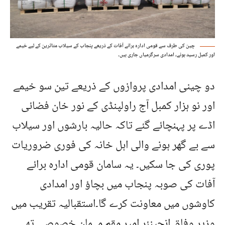
چین کی طرف سے قومی ادارہ برائے آفات کے ذریعے پنجاب کے سیلاب متاثرین کے لیے خیمے
اور کمبل رسید ہوئے، امدادی سرگرمیاں جاری ہیں۔
دو چینی امدادی پروازوں کے ذریعے تین سو خیمے
اور نو ہزار کمبل آج راولپنڈی کے نور خان فضائی
اڈے پر پہنچائے گئے تاکہ حالیہ بارشوں اور سیلاب
سے بے گھر ہونے والی اہل خانہ کی فوری ضروریات
پوری کی جا سکیں۔ یہ سامان قومی ادارہ برائے
آفات کی صوبہ پنجاب میں بچاؤ اور امدادی
کاوشوں میں معاونت کرے گا۔استقبالیہ تقریب میں
وزیرِ وفاق انجینئر امیر مقم مہمانِ خصوصی تھے