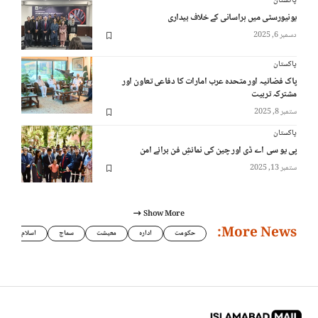
پاکستان
یونیورسٹی میں ہراسانی کے خلاف بیداری
دسمبر 6, 2025
پاکستان
پاک فضائیہ اور متحدہ عرب امارات کا دفاعی تعاون اور
مشترکہ تربیت
ستمبر 8, 2025
پاکستان
پی یو سی اے ڈی اور چین کی نمائشِ فن برائے امن
ستمبر 13, 2025
Show More
More News:
حکومت
ادارہ
معیشت
سماج
اسلام