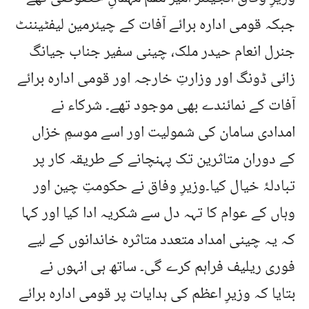
جبکہ قومی ادارہ برائے آفات کے چیئرمین لیفٹیننٹ
جنرل انعام حیدر ملک، چینی سفیر جناب جیانگ
زائی ڈونگ اور وزارتِ خارجہ اور قومی ادارہ برائے
آفات کے نمائندے بھی موجود تھے۔ شرکاء نے
امدادی سامان کی شمولیت اور اسے موسمِ خزاں
کے دوران متاثرین تک پہنچانے کے طریقہ کار پر
تبادلۂ خیال کیا۔وزیرِ وفاق نے حکومتِ چین اور
وہاں کے عوام کا تہہ دل سے شکریہ ادا کیا اور کہا
کہ یہ چینی امداد متعدد متاثرہ خاندانوں کے لیے
فوری ریلیف فراہم کرے گی۔ ساتھ ہی انہوں نے
بتایا کہ وزیرِ اعظم کی ہدایات پر قومی ادارہ برائے