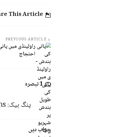
re This Article
PREVIOUS ARTICLE
راولپنڈی میں پان
احتجاج
1 تبصرہ
پنگ بیک:
ns
جواب دیں