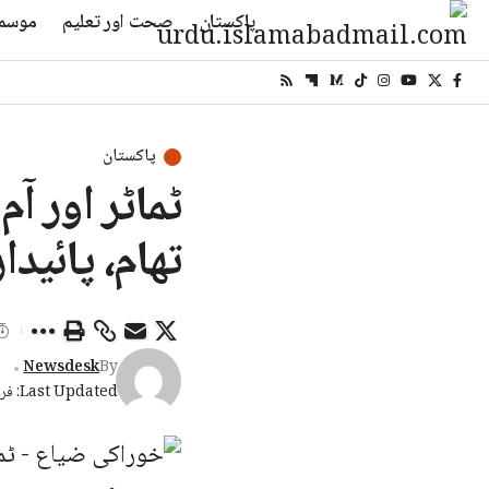
پاکستان
صحت اور تعلیم
موسم
پاکستان
ٹماٹر اور آ
تھام، پائی
Newsdesk
By
Last Updated: فروری 13, 2026 7:46 شام