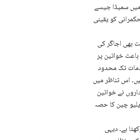
 میں سمیڈا جیسے
حکمرانی کو یقینی
ت بھی اجاگر کی
اعث خواتین پر
خدمات تک محدود
یں۔ اس تناظر میں
داروں نے خواتین
یلیو چین کا حصہ
ھتا ہے۔ دیہی