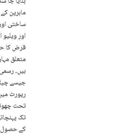
بنایا جا سک
ماہرین کے 
ساختی اور 
اور ویلیو 
قرض کا حصو
متعلق مہا
ہیں۔ رسمی 
جیسے چیلنج
رپورٹ میں 
تحت چھوٹے 
تک پہنچات
کے حصول می