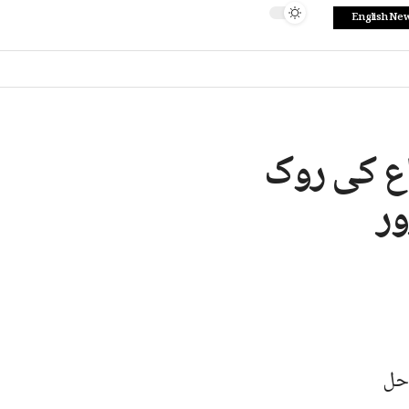
English Ne
اع کی روک
ور