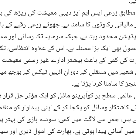
ے۔
مطابق زرعی ایس ایم ایز دیہی معیشت کی ریڑھ کی ہڈی
مالیاتی رکاوٹوں کا سامنا ہے۔ چھوٹے زرعی رقبے کے 
ایڈیشن محدود رہتا ہے، جبکہ سرمایہ تک رسائی اور مس
ل بھی ایک بڑا مسئلہ ہے۔ اس کے علاوہ انتظامی، ت
رت کی کمی کے باعث بیشتر ادارے غیر رسمی معیشت 
شعبے میں منتقلی کے دوران انہیں ٹیکس کے بوجھ می
ز کا سامنا کرنا پڑتا ہے۔
عالمی سطح پر کوآپریٹو ماڈل کو ایک مؤثر حل قرار د
کاشتکار وسائل کو یکجا کر کے اپنی پیداوار کو منظم 
ے ہیں، جس سے لاگت میں کمی، سودے بازی کی بہتر پو
ں آسانی پیدا ہوتی ہے۔ بھارت کی امول ڈیری اور سی