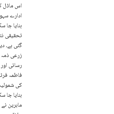
اس ماڈل ک
ادارے سہول
بنایا جا سک
تحقیقی نت
گئی ہے۔ د
زرعی ذمہ د
رسائی اور 
فاطمہ فرٹی
کی شمولیت
بنایا جا سک
ماہرین نے 