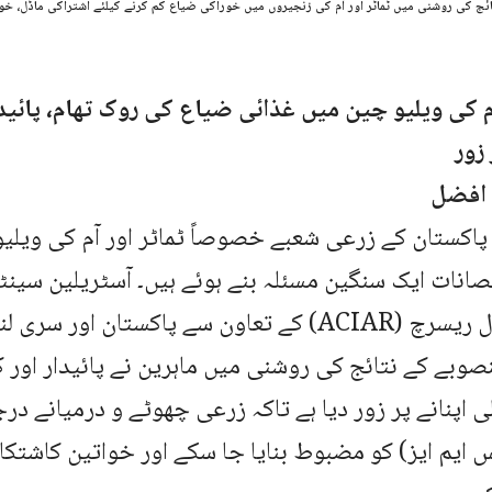
ائج کی روشنی میں ٹماٹر اور آم کی زنجیروں میں خوراکی ضیاع کم کرنے کیلئے اشتراکی ماڈل، خ
آم کی ویلیو چین میں غذائی ضیاع کی روک تھام، پائ
زور
ا افضل
: پاکستان کے زرعی شعبے خصوصاً ٹماٹر اور آم کی ویلیو
انات ایک سنگین مسئلہ بنے ہوئے ہیں۔ آسٹریلین سینٹر
ایگریکلچرل ریسرچ (ACIAR) کے تعاون سے پاکستان اور
وبے کے نتائج کی روشنی میں ماہرین نے پائیدار اور 
اپنانے پر زور دیا ہے تاکہ زرعی چھوٹے و درمیانے در
س ایم ایز) کو مضبوط بنایا جا سکے اور خواتین کاشتکار