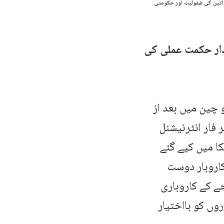
واتین کی شمولیت اور حکومتی
یدار حکمت عملی کی
 چین میں بعد از
 فار انٹرنیشنل
 سری لنکا میں کیے گئے
کاروبار دوست
جے کے کاروباری
وں کو بااختیار