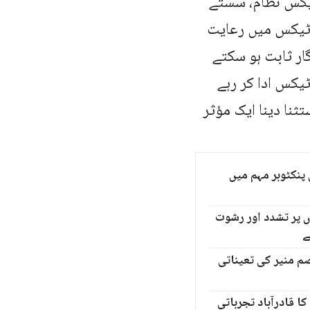
ٹیکس نظام، سستے
ٹیکس میں رعایت
ر ثابت ہو سکتے
یکس ادا کر رہے
ثنا دینا ایک مؤثر
پنکٹوبر مہم میں
ں پر تشدد اور رشوت
ے
م منیر کی تعیناتی
ا قادرآباد تجرباتی