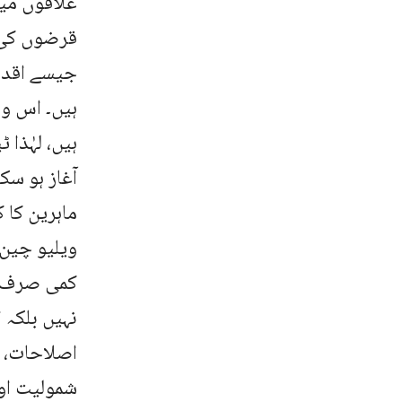
علاقوں می
قرضوں کی 
جیسے اقدام
ہیں۔ اس وق
ہیں، لہٰذا
آغاز ہو سکت
ماہرین کا ک
ویلیو چین
کمی صرف ت
نہیں بلکہ 
اصلاحات، ک
شمولیت اور