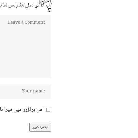
آپ کا ای میل ایڈریس شائع 
اس براؤزر میں میرا ن