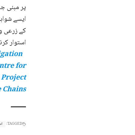
پر مبنی جا
ایسے شواہد
کے زرعی و 
استوار کرن
igation
ntre for
 Project
 Chains
TAGGED:
اد