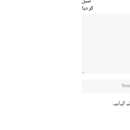
ے کےلیے۔