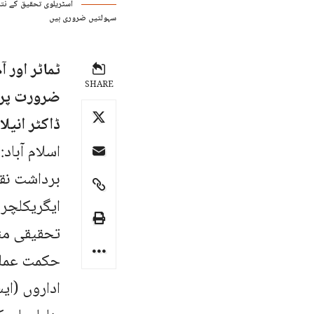
آسٹریلوی تحقیق کے نت
سہولتیں ضروری ہیں
ٹماٹر اور 
SHARE
ضرورت پر 
ڈاکٹر انیل
اسلام آباد
برداشت نقص
تحقیقی منص
حکمت عملی 
اداروں (ای