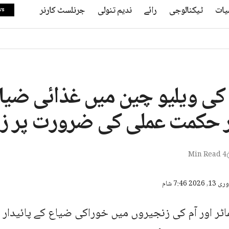
یات
ٹیکنالوجی
رائے
ندیم تنولی
جرنلسٹ کارنر
ws
م کی ویلیو چین میں غذائی ضی
دار حکمت عملی کی ضرورت پر ز
4 Min Read