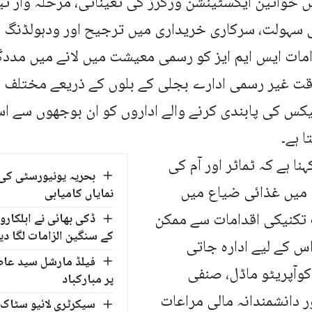
ں خواتین ایکسٹینشن ورکرز کی تعیناتی، مرحلہ وار 
سہولت، سرکاری خریداری میں ترجیح اور ودہولڈنگ 
ات ایس ایم ایز کو رسمی معیشت میں لانے میں مددگا
ت غیر رسمی ادارے بجلی کے بلوں کے ذریعے مختلف ٹ
 ٹیکس کی پابندی کرنے والے اداروں کو ان بوجھوں سے است
ا ہے۔
ہنا ہے کہ ٹماٹر اور آم کی
بحریہ یونیورسٹی کی 
 میں غذائی ضیاع میں
نمایاں کامیابی
کنیکی اقدامات سے ممکن
ڈکی بھائی نے اہلکارو
کے سنگین الزامات لگا دی
اس کے لیے ادارہ جاتی
فیلڈ مارشل سید عاص
وآپریٹو ماڈل، صنفی
پر مبارکباد
 دانشمندانہ مالی مراعات
سیکرٹری لائیو سٹاک ک