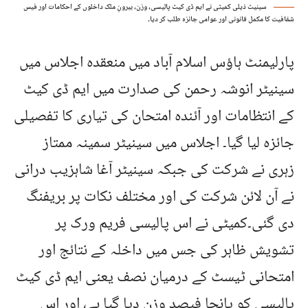
سینیٹ ذیلی کمیٹی نے ایم ڈی کیٹ پالیسی، وزن، بیرونِ ملک داخلوں کے احکامات اور فیس
شفافیت کا مکمل قانونی اور عوامی جائزہ طلب کر دیا۔
پارلیمنٹ ہاؤس اسلام آباد میں منعقدہ اجلاس میں
سینیٹر انوشہ رحمن کی صدارت میں ایم ڈی کیٹ
کے انتظامات اور آئندہ امتحان کی تیاری کا تفصیلی
جائزہ لیا گیا۔ اجلاس میں سینیٹر سمینہ ممتاز
زہری نے شرکت کی جبکہ سینیٹر آغا شاہزیب درانی
نے آن لائن شرکت کی اور مختلف نکات پر بریفنگ
دی گئی۔کمیٹی نے اس پالیسی فریم ورک پر
تشویش ظاہر کی جس میں داخلہ کے نتائج اور
امتحانی ٹیسٹ کے درمیان نصف یعنی ایم ڈی کیٹ
پالیسی کو پانچا فیصد وزن دیا گیا ہے، اور اس