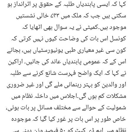
کہا کہ ایسی پابندیاں طلبہ کے حقوق پر اثرانداز ہو
سکتی ہیں جب کہ ملک میں ۷۴۳ خالی نشستیں
موجود ہیں۔کمیٹی نے یہ سوال بھی اٹھایا کہ
کونسل اس بات کی وضاحت کیوں نہیں کرتی کہ
کون سی غیر معیاری طبی یونیورسٹیاں ہیں، بجائے
اس کے کہ عمومی پابندیاں عائد کی جائیں۔ اراکین
نے کہا کہ ایک واضح فہرست شائع کرنے سے طلبہ
اور والدین کو بہتر رہنمائی ملے گی اور غیر ضروری
مشکلات کم ہوں گی۔اجلاس میں داخلہ نظام میں
شمولیت کے حوالے سے مختلف مسائل پر بات ہوئی،
خاص طور پر اس بات پر غور کیا گیا کہ موجودہ
نظام میں ایم ڈی کیٹ کو ۵۰ فیصد وزن دینے سے