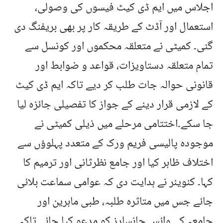
اجلاس میں ایم ڈی کیٹ فیسوں کی وصولی،
استعمال اور آڈٹ کے طریقہ کار پر بھی بریفنگ دی
گئی۔ کمیٹی نے متعلقہ محکموں اور کونسل سے
تمام متعلقہ دستاویزات، قواعد و ضوابط اور
قانونی حوالہ جات طلب کر دیے تاکہ ایم ڈی کیٹ
کے لازمی قرار دینے کے جواز کا تفصیلی جائزہ لیا
جا سکے۔اختتامی مرحلے میں ذیلی کمیٹی نے
موجودہ پالیسی فریم ورک کے متعدد پہلوؤں سے
اختلاف ظاہر کیا اور جامع نظرثانی اور ترمیم کا
کہا۔ کنوینر نے ہدایت دی کہ عوامی سماعت بلائی
جائے جس میں متاثرہ طلبہ، طبی ماہرین اور
جامعہ کے وائس چانسلرز کو مدعو کیا جائے تاکہ