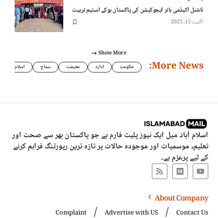
ناشنل اکیڈمی ہائر ایجوکیشن کی پاکستان یوکے اسٹیم تربیت
اگست 15, 2025
Show More
More News:
حکومت
ادارہ
معیشت
سماج
اسلام
اسلام آباد میل ایک نیوز پلیٹ فارم ہے جو پاکستان بھر سے صحت اور
تعلیم، موسمیات اور موجودہ حالات پر تازہ ترین رپورٹنگ فراہم کرنے
کے لیے پرعزم ہے۔
About Company
Complaint
Advertise with US
Contact Us