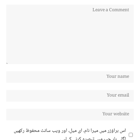
اس براؤزر میں میرا نام، ای میل، اور ویب سائٹ محفوظ رکھیں
اگلی بار جب میں تبصرہ کرنے کےلیے۔