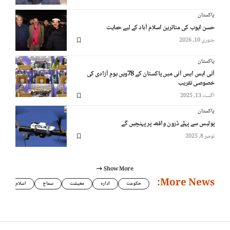
پاکستان
حسن ایوب کی متاثرین اسلام آباد کے لیے حمایت
جنوری 10, 2026
پاکستان
آئی ایس ایس آئی میں پاکستان کے 78ویں یومِ آزادی کی
خصوصی تقریب
اگست 13, 2025
پاکستان
پولیس سے پہلے ڈرون واقعہ پر پہنچیں گے
نومبر 8, 2025
Show More
More News:
حکومت
ادارہ
معیشت
سماج
اسلام