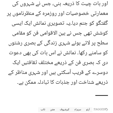
اور بات چیت کا ذریعہ بنی، جس نے شہروں کی
معمارتی خصوصیات اور روزمرہ کے منظرناموں پر
گفتگو کو جنم دیا۔یہ تصویری نمائش ایک ایسی
کوشش تھی جس نے بین الاقوامی فن کو مقامی
سطح پر لاتے ہوئے شہری زندگی کے بصری رشتوں
کو سامنے رکھا۔ نمائش نے اس بات کی بھی دعوت
دی کہ بصری فن کے ذریعے مختلف ثقافتیں ایک
دوسرے کے قریب آسکتی ہیں اور شہری مناظر کے
ذریعے شناخت اور جذبات کا تبادلہ ممکن ہے۔
TAGGED:
آرنو
سربراہِ
کیرشہوف
مشن
نائب