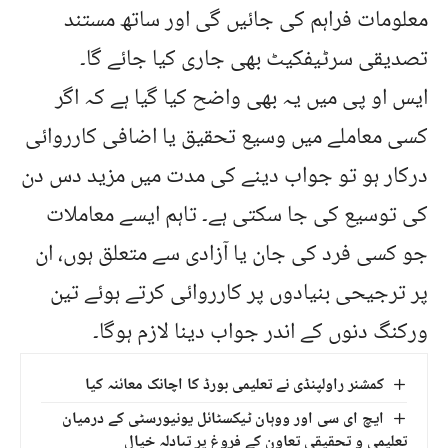
معلومات فراہم کی جائیں گی اور ساتھ مستند
تصدیقی سرٹیفکیٹ بھی جاری کیا جائے گا۔
ایس او پی میں یہ بھی واضح کیا گیا ہے کہ اگر
کسی معاملے میں وسیع تحقیق یا اضافی کارروائی
درکار ہو تو جواب دینے کی مدت میں مزید دس دن
کی توسیع کی جا سکتی ہے۔ تاہم ایسے معاملات
جو کسی فرد کی جان یا آزادی سے متعلق ہوں، ان
پر ترجیحی بنیادوں پر کارروائی کرتے ہوئے تین
ورکنگ دنوں کے اندر جواب دینا لازم ہوگا۔
کمشنر راولپنڈی نے تعلیمی بورڈ کا اچانک معائنہ کیا
ایچ ای سی اور ووہان ٹیکسٹائل یونیورسٹی کے درمیان
تعلیمی و تحقیقی تعاون کے فروغ پر تبادلہ خیال