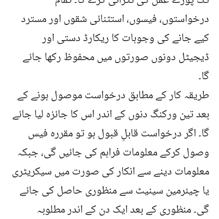
تک پورے عمل کی نگرانی کرے گا۔ تمام
درخواستوں، فیسوں، استثنائی شقوں اور مسترد
کیے جانے کی وجوہات کا ریکارڈ دستی اور
ڈیجیٹل دونوں صورتوں میں محفوظ رکھا جائے
گا۔
طریقہ کار کے مطابق درخواست موصول ہونے کے
بعد تین ورکنگ دنوں کے اندر اس کا جائزہ لیا جائے
گا۔ اگر درخواست قابلِ قبول ہو تو مقررہ فیس
وصول کرکے معلومات فراہم کی جائیں گی، جبکہ
معلومات دینے سے انکار کی صورت میں سیکریٹری
یا چیئرمین سینیٹ سے منظوری حاصل کی جائے
گی۔ منظوری کے بعد ایک دن کے اندر مطلوبہ