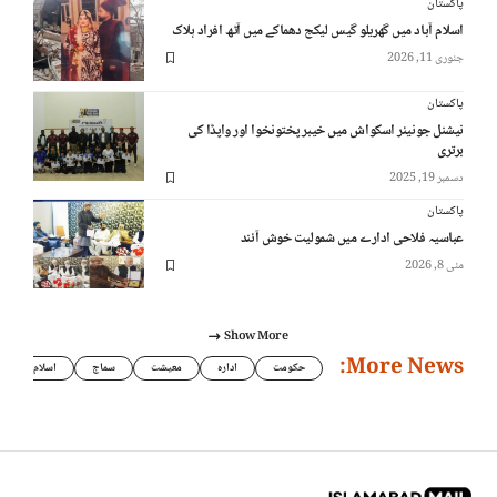
پاکستان
اسلام آباد میں گھریلو گیس لیکج دھماکے میں آٹھ افراد ہلاک
جنوری 11, 2026
پاکستان
نیشنل جونیئر اسکواش میں خیبر پختونخوا اور واپڈا کی
برتری
دسمبر 19, 2025
پاکستان
عباسیہ فلاحی ادارے میں شمولیت خوش آئند
مئی 8, 2026
Show More
More News:
حکومت
ادارہ
معیشت
سماج
اسلام