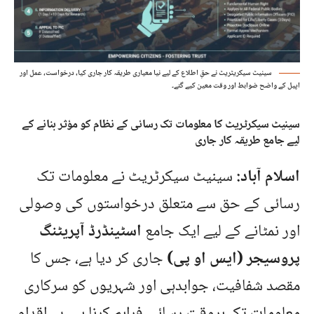
سینیٹ سیکریٹریٹ نے حقِ اطلاع کے لیے نیا معیاری طریقہ کار جاری کیا، درخواست، عمل اور
اپیل کے واضح ضوابط اور وقت معین کیے گئے۔
سینیٹ سیکرٹریٹ کا معلومات تک رسائی کے نظام کو مؤثر بنانے کے
لیے جامع طریقہ کار جاری
اسلام آباد:
سینیٹ سیکرٹریٹ نے معلومات تک
رسائی کے حق سے متعلق درخواستوں کی وصولی
اور نمٹانے کے لیے ایک جامع
اسٹینڈرڈ آپریٹنگ
پروسیجر (ایس او پی)
جاری کر دیا ہے، جس کا
مقصد شفافیت، جوابدہی اور شہریوں کو سرکاری
معلومات تک بروقت رسائی فراہم کرنا ہے۔ یہ اقدام