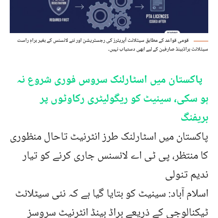
قومی قواعد کے مطابق سیٹلائٹ آپریٹرز کی رجسٹریشن اور نئے لائسنس کے بغیر براہِ راست
سیٹلائٹ براڈبینڈ صارفین کے لیے ابھی دستیاب نہیں۔
پاکستان میں اسٹارلنک سروس فوری شروع نہ
ہو سکی، سینیٹ کو ریگولیٹری رکاوٹوں پر
بریفنگ
پاکستان میں اسٹارلنک طرز انٹرنیٹ تاحال منظوری
کا منتظر، پی ٹی اے لائسنس جاری کرنے کو تیار
ندیم تنولی
اسلام آباد: سینیٹ کو بتایا گیا ہے کہ نئی سیٹلائٹ
ٹیکنالوجی کے ذریعے براڈ بینڈ انٹرنیٹ سروسز