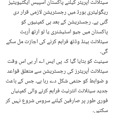
سیٹلائٹ آپریٹر کیلئے پاکستان اسپیس ایکٹیویٹیز
ریگولیٹری بورڈ میں رجسٹریشن لازمی قرار دی
گئی ہے۔ رجسٹریشن کے بعد ہی کمپنیوں کو
پاکستان میں جیو اسٹیشنری یا لو ارتھ آربٹ
سیٹلائٹ بینڈ وڈتھ فراہم کرنے کی اجازت مل سکے
گی۔
سینیٹ کو بتایا گیا کہ پی ایس اے آر بی اس وقت
سیٹلائٹ آپریٹرز کی رجسٹریشن سے متعلق قواعد
و ضوابط کو حتمی شکل دے رہا ہے، جس کے باعث
جدید سیٹلائٹ انٹرنیٹ فراہم کرنے والی کمپنیاں
فوری طور پر صارفین کیلئے سروس شروع نہیں کر
سکتیں۔