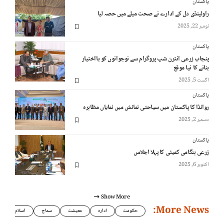
پاکستان
راولپنڈی دل کے ادارے نے صحت میلے میں حصہ لیا
نومبر 22, 2025
پاکستان
پنجاب زرعی انٹرن شپ پروگرام سے نوجوانوں کو بااختیار
بنانے کا نیا موقع
اگست 5, 2025
پاکستان
روانڈا کا پاکستان میں سیاحتی نمائش میں نمایاں مظاہرہ
دسمبر 2, 2025
پاکستان
زرعی ہنگامی کمیٹی کا پہلا اجلاس
اکتوبر 6, 2025
Show More
More News:
حکومت
ادارہ
معیشت
سماج
اسلام