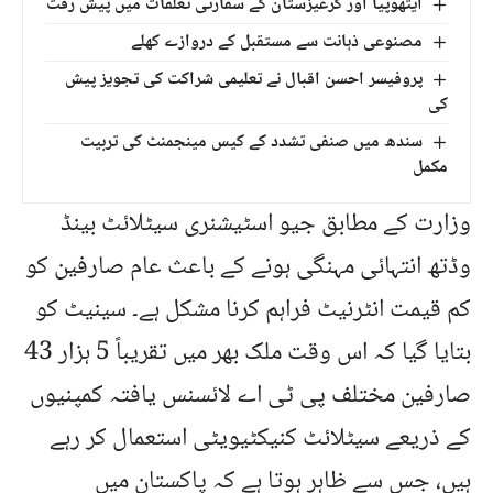
ایتھوپیا اور کرغیزستان کے سفارتی تعلقات میں پیش رفت
مصنوعی ذہانت سے مستقبل کے دروازے کھلے
پروفیسر احسن اقبال نے تعلیمی شراکت کی تجویز پیش
کی
سندھ میں صنفی تشدد کے کیس مینجمنٹ کی تربیت
مکمل
وزارت کے مطابق جیو اسٹیشنری سیٹلائٹ بینڈ
وڈتھ انتہائی مہنگی ہونے کے باعث عام صارفین کو
کم قیمت انٹرنیٹ فراہم کرنا مشکل ہے۔ سینیٹ کو
بتایا گیا کہ اس وقت ملک بھر میں تقریباً 5 ہزار 43
صارفین مختلف پی ٹی اے لائسنس یافتہ کمپنیوں
کے ذریعے سیٹلائٹ کنیکٹیویٹی استعمال کر رہے
ہیں، جس سے ظاہر ہوتا ہے کہ پاکستان میں