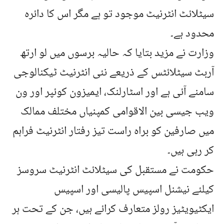
سیٹلائٹ انٹرنیٹ موجود تو ہے مگر اس کا دائرہ
محدود ہے۔
وزارت نے مزید بتایا کہ حالیہ برسوں میں لو ارتھ
آربٹ سیٹلائٹس کے ذریعے نئی انٹرنیٹ ٹیکنالوجی
سامنے آئی ہے اور اسٹارلنک، ایمیزون کوئپر اور ون
ویب جیسی بین الاقوامی کمپنیاں مختلف ممالک
میں صارفین کو براہ راست تیز رفتار انٹرنیٹ فراہم
کر رہی ہیں۔
حکومت نے مستقبل کی سیٹلائٹ انٹرنیٹ سروسز
کیلئے نیشنل اسپیس پالیسی اور اسپیس
ایکٹیویٹیز رولز متعارف کرائے ہیں، جن کے تحت ہر