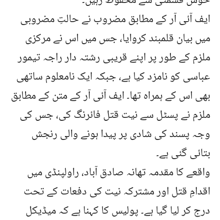
خوش قسمتی سے محفوظ رہیں۔
ایف آئی آر کے مطابق مضروب نے حالتِ مضروبی
میں بیان قلمبند کروایا، جس میں اس نے مرکزی
ملزم کے طور پر اپنے قریبی رشتہ دار راجہ تیمور
عباسی کو نامزد کیا ہے، جبکہ ایک نامعلوم ساتھی
بھی اس کے ہمراہ تھا۔ ایف آئی آر کے متن کے مطابق
ملزم نے پسٹل سے نیت قتل فائرنگ کی، جس کی
وجہ پسند کی شادی پر پیدا ہونے والی رنجش
بتائی گئی ہے۔
واقعے کا مقدمہ تھانہ صادق آباد، راولپنڈی میں
اقدامِ قتل اور مشترکہ نیت کی دفعات کے تحت
درج کر لیا گیا ہے۔ پولیس کا کہنا ہے کہ میڈیکل