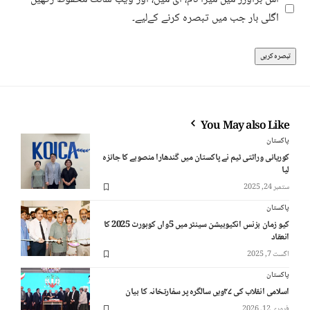
اگلی بار جب میں تبصرہ کرنے کےلیے۔
You May also Like
پاکستان
کوریائی وراثتی ٹیم نے پاکستان میں گندھارا منصوبے کا جائزہ
لیا
ستمبر 24, 2025
پاکستان
کیو زمان بزنس انکیوبیشن سینٹر میں 5واں کوہورٹ 2025 کا
انعقاد
اگست 7, 2025
پاکستان
اسلامی انقلاب کی ۴۷ویں سالگرہ پر سفارتخانہ کا بیان
فروری 12, 2026