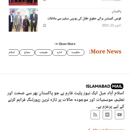
پاکستان
قومی کمیشن برائے حقوقِ طفل کی یورپی سفیر سے ملاقات
اکتوبر 23, 2025
Show More
More News:
حکومت
ادارہ
معیشت
سماج
اسلام
اسلام آباد میل ایک نیوز پلیٹ فارم ہے جو پاکستان بھر سے صحت اور
تعلیم، موسمیات اور موجودہ حالات پر تازہ ترین رپورٹنگ فراہم کرنے
کے لیے پرعزم ہے۔