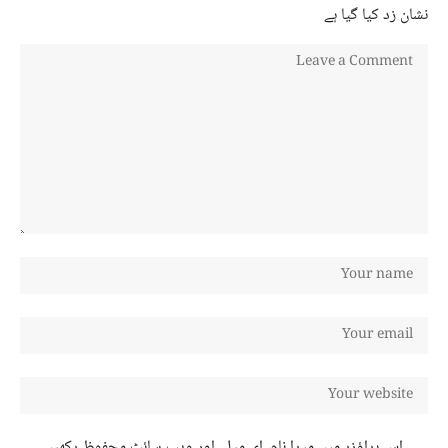
نشان زد کیا گیا ہے
اس براؤزر میں میرا نام، ای میل، اور ویب سائٹ محفوظ رکھیں