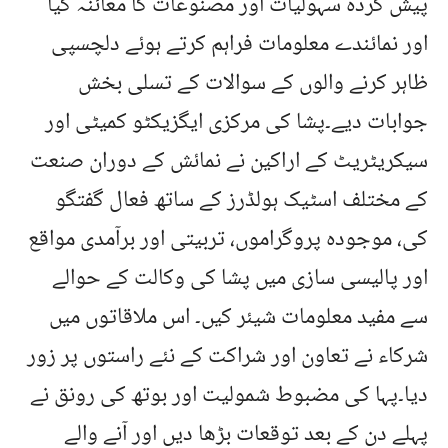
پیش کردہ سہولیات اور مصنوعات کا معائنہ کیا
اور نمائندے معلومات فراہم کرتے ہوئے دلچسپی
ظاہر کرنے والوں کے سوالات کے تسلی بخش
جوابات دیے۔پشا کی مرکزی ایگزیکٹو کمیٹی اور
سیکریٹریٹ کے اراکین نے نمائش کے دوران صنعت
کے مختلف اسٹیک ہولڈرز کے ساتھ فعال گفتگو
کی، موجودہ پروگراموں، تربیتی اور برآمدی مواقع
اور پالیسی سازی میں پشا کی وکالت کے حوالے
سے مفید معلومات شیئر کیں۔ اس ملاقاتوں میں
شرکاء نے تعاون اور شراکت کے نئے راستوں پر زور
دیا۔پہا کی مضبوط شمولیت اور بوتھ کی رونق نے
پہلے دن کے بعد توقعات بڑھا دیں اور آنے والے