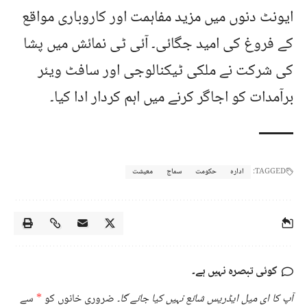
ایونٹ دنوں میں مزید مفاہمت اور کاروباری مواقع
کے فروغ کی امید جگائی۔ آئی ٹی نمائش میں پشا
کی شرکت نے ملکی ٹیکنالوجی اور سافٹ ویئر
برآمدات کو اجاگر کرنے میں اہم کردار ادا کیا۔
TAGGED:
ادارہ
حکومت
سماج
معیشت
کوئی تبصرہ نہیں ہے۔
آپ کا ای میل ایڈریس شائع نہیں کیا جائے گا۔
ضروری خانوں کو
*
سے