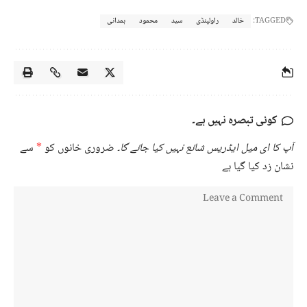
TAGGED:
خالد
راولپنڈی
سید
محمود
ہمدانی
کوئی تبصرہ نہیں ہے۔
آپ کا ای میل ایڈریس شائع نہیں کیا جائے گا۔
ضروری خانوں کو
*
سے
نشان زد کیا گیا ہے