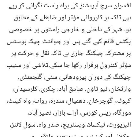
افسران سرچ آپریشنز کی براہ راست نگرانی کر رہے
ہیں تاکہ ہر کارروائی مؤثر اور ضابطے کے مطابق
ہو۔ شہر کے داخلی و خارجی راستوں پر خصوصی
پکٹس قائم کیے گئے ہیں اور جوائنٹ چیک پوسٹس
پر مشترکہ چیکنگ جاری ہے تاکہ نقل و حرکت پر
مؤثر کنٹرول برقرار رکھا جا سکے۔تلاشی اور سنیپ
چیکنگ کے دوران پیرودھائی، سٹی، گنجمنڈی،
وارثخان، نیو ٹاؤن، صادق آباد، چکری، کلرسیداں،
کہوٹہ، گوجرخان، دھمیال، مندرہ، روات، واہ کینٹ،
مورگاہ، ریس کورس، آراے بازار، نصیر آباد،
ائیرپورٹ، ٹیکسلا، ویسٹریج، صدر واہ، سول لائنز،
چکلالہ اور کینٹ سمیت متعدد علاقوں میں