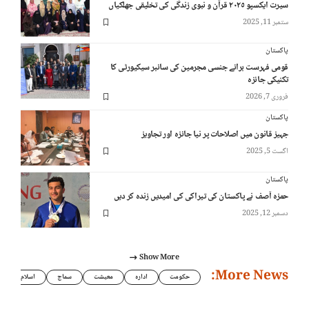
سیرت ایکسپو ٢٠٢٥ قرآن و نبوی زندگی کی تخلیقی جھلکیاں
ستمبر 11, 2025
پاکستان
قومی فہرست برائے جنسی مجرمین کی سائبر سیکیورٹی کا
تکنیکی جائزہ
فروری 7, 2026
پاکستان
جہیز قانون میں اصلاحات پر نیا جائزہ اور تجاویز
اگست 5, 2025
پاکستان
حمزہ آصف نے پاکستان کی تیراکی کی امیدیں زندہ کر دیں
دسمبر 12, 2025
Show More
More News:
حکومت
ادارہ
معیشت
سماج
اسلام