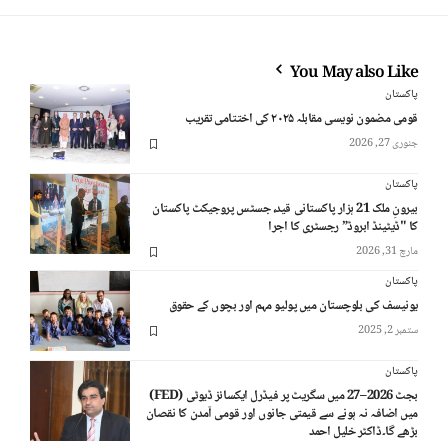
You May also Like
پاکستان
قومی مضمون نویسی مقابلہ ۲۰۲۵ کی اختتامی تقریب
جنوری 27, 2026
پاکستان
بیرونِ ملک 21 ہزار پاکستانی قید، جسٹس پروجیکٹ پاکستان
کا "ڈیٹینڈ ابروڈ” رجسٹری کا اجرا
مارچ 31, 2026
پاکستان
یونیسف کی بلوچستان میں پولیو مہم اور بچوں کے حقوق
ستمبر 2, 2025
پاکستان
بجٹ 2026–27 میں سگریٹ پر فیڈرل ایکسائز ڈیوٹی (FED)
میں اضافہ نہ ہونے سے قیمتی جانوں اور قومی آمدن کا نقصان
بڑھے گا۔ڈاکٹر خلیل احمد