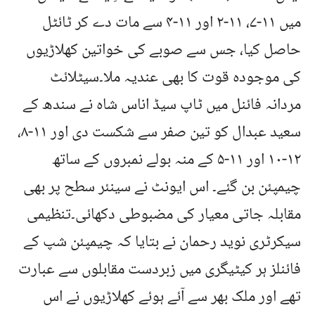
میں ۱۱-۷، ۱۱-۲ اور ۱۱-۴ سے مات دے کر ٹائٹل
حاصل کیا، جس سے صوبے کی خواتین کھلاڑیوں
کی موجودہ قوت کا بھی عندیہ ملا۔سیٹلائٹ
مردانہ فائنل میں ٹاپ سیڈ اناس شاہ نے سندھ کے
سعید عبدال کو تین صفر سے شکست دی اور ۱۱-۸،
۱۲-۱۰ اور ۱۱-۵ کے منہ بولے نمبروں کے ساتھ
چیمپئن بن گئے۔ اس ایونٹ نے سینئر سطح پر بھی
مقابلہ جاتی معیار کی مضبوطی دکھائی۔تنظیمی
سیکرٹری نوید رحمان نے بتایا کہ چیمپئن شپ کے
فائنلز ہر کیٹیگری میں زبردست مقابلوں سے عبارت
تھے اور ملک بھر سے آئے ہوئے کھلاڑیوں نے اس