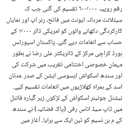
رقم روپیہ ۶۰۰٬۰۰۰ تقسیم کی گئی جب کہ
سیٹلائٹ مردانہ ایونٹ میں فاتح، رنر اپ اور نمایاں
کارکردگی دکھانے والوں کو امریکی ڈالر ۱٬۰۰۰ کے
حساب سے انعامات دیے گئے۔ پاکستان اسپورٹس
بورڈ کراچی مرکز کے ڈائریکٹر علی رضا نے بطور
مہمانِ خصوصی اختتامی تقریب میں شرکت کی
اور سندھ اسکواش ایسوسی ایشن کے صدر عدنان
اسد کے ہمراہ کھلاڑیوں میں انعامات تقسیم کیے۔
نیشنل جونیئر اسکواش کے لڑکوں زیر گیارہ فائنل
میں ٹاپ سیڈ اناس رفی (پاک فضائیہ) نے سندھ
کے م بن نسیم کو تین ایک سے ہرایا۔ آغاز میں