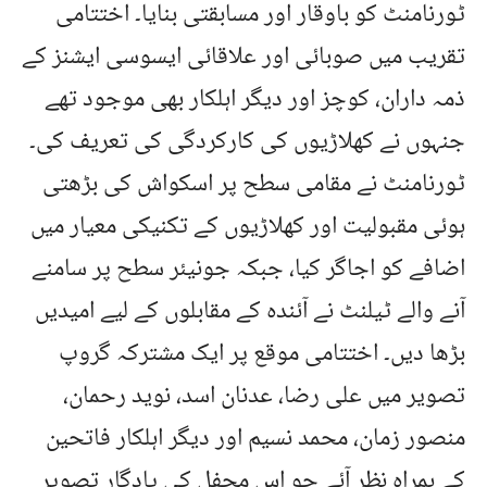
ٹورنامنٹ کو باوقار اور مسابقتی بنایا۔ اختتامی
تقریب میں صوبائی اور علاقائی ایسوسی ایشنز کے
ذمہ داران، کوچز اور دیگر اہلکار بھی موجود تھے
جنہوں نے کھلاڑیوں کی کارکردگی کی تعریف کی۔
ٹورنامنٹ نے مقامی سطح پر اسکواش کی بڑھتی
ہوئی مقبولیت اور کھلاڑیوں کے تکنیکی معیار میں
اضافے کو اجاگر کیا، جبکہ جونیئر سطح پر سامنے
آنے والے ٹیلنٹ نے آئندہ کے مقابلوں کے لیے امیدیں
بڑھا دیں۔ اختتامی موقع پر ایک مشترکہ گروپ
تصویر میں علی رضا، عدنان اسد، نوید رحمان،
منصور زمان، محمد نسیم اور دیگر اہلکار فاتحین
کے ہمراہ نظر آئے جو اس محفل کی یادگار تصویر