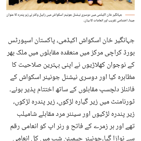
جہانگیر خان اکیڈمی میں دوسری نیشنل جونیئر اسکواش میں راہیل وکٹر نے زیر پندرہ کا عنوان
جیتا، اختتامی تقریب اور انعامات کا بیان۔
جہانگیر خان اسکواش اکیڈمی، پاکستان اسپورٹس
بورڈ کراچی مرکز میں منعقدہ مقابلوں میں ملک بھر
کے نوجوان کھلاڑیوں نے اپنی بہترین صلاحیت کا
مظاہرہ کیا اور دوسری نیشنل جونیئر اسکواش کے
فائنلز دلچسپ مقابلوں کے ساتھ اختتام پذیر ہوئے۔
ٹورنامنٹ میں زیر گیارہ لڑکوں، زیر پندرہ لڑکوں،
زیر پندرہ لڑکیوں اور سینئر مرد مقابلے شامیلب
تھے اور ہر زمرے کے فاتح و رنر اپ کو انعامی رقم
سے نوازا گیا۔جونیئر چیمپئن شپ میں کل انعامی