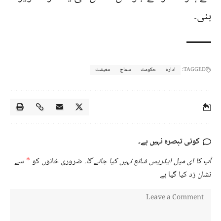
بنی۔
TAGGED:
ادارہ
حکومت
سماج
معیشت
کوئی تبصرہ نہیں ہے۔
آپ کا ای میل ایڈریس شائع نہیں کیا جائے گا۔
ضروری خانوں کو
*
سے
نشان زد کیا گیا ہے