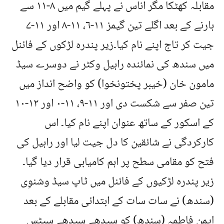
مقابلہ کھٹکا مگر اناس نے پہلے گیم میں ۸-۱۱ سے
ہارنے کے بعد اگلے تین گیمز ۱۱-۶، ۱۱-۸ اور ۱۱-۷
جیت کر تاج اپنے نام کیا۔زیر پندرہ لڑکوں کے فائنل
میں سندھ کی نمائندہ راہیل وکٹر نے دوسرے سیڈ
مامون خان (خیبر پختونخوا) کو واضح انداز میں
تین صفر سے شکست دی اور ۱۱-۹، ۱۱-۰ اور ۱۲-۱۰
کے اسکور کے ساتھ عنوان اپنے نام کیا۔ اس
کارکردگی نے شائقین کا دل جیت لیا اور راہیل کی
فتح کو مقامی سطح پر اہم کامیابی قرار دیا گیا۔
زیر پندرہ لڑکیوں کے فائنل میں ٹاپ سیڈ وشنوِی
(سندھ) نے سات سات کے ابتدائی مقابلے کے بعد
ایمن فاطمہ (سندھ) کو سیدھے سِیدھے سیٹس