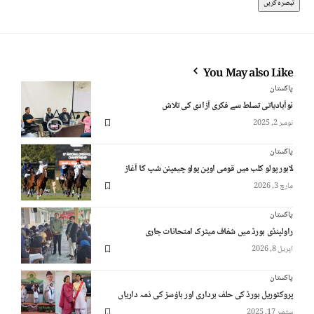
You May also Like
پاکستان
نوآبادیاتی تسلط سے فکری آزادی کی تلاش
نومبر 2, 2025
پاکستان
لاہور پولو کلب میں قومی اوپن پولو چیمپئن شپ کا آغاز
مارچ 3, 2026
پاکستان
راولپنڈی بورڈ میں شفاف میٹرک امتحانات جاری
اپریل 8, 2026
پاکستان
پروکٹوریل بورڈ کی حلف برداری اور ہاؤسز کی ذمہ داریاں
ستمبر 17, 2025