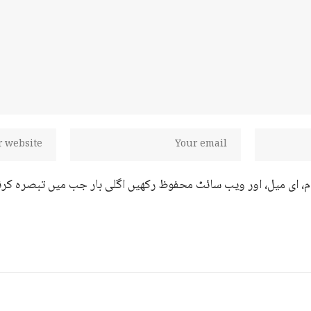
ام، ای میل، اور ویب سائٹ محفوظ رکھیں اگلی بار جب میں تبصرہ کرن