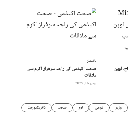
پاکستان
ح، اوپن
صحت اکیڈمی کی راجہ سرفراز اکرم سے
ملاقات
نومبر 16, 2025
وزیر
قومی
اور
صحت
ڈائریکٹوریٹ