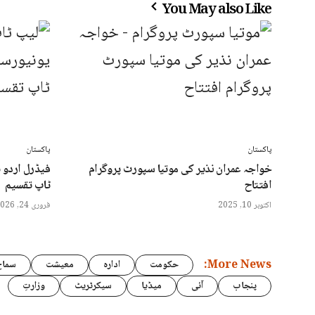
You May also Like
پاکستان
پاکستان
خواجہ عمران نذیر کی موتیا سپورٹ پروگرام
افتتاح
ٹاپ تقسیم
اکتوبر 10, 2025
فروری 24, 2026
More News:
حکومت
ادارہ
معیشت
سماج
پنجاب
آئی
میڈیا
سیکرٹریٹ
وزارتِ