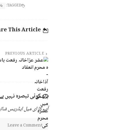
TAGGED:
با
re This Article
PREVIOUS ARTICLE
عزاخانہ رفعت ہاش
انعقاد
کوئی تبصرہ نہیں ہے
آپ کا ای میل ایڈریس شائع 