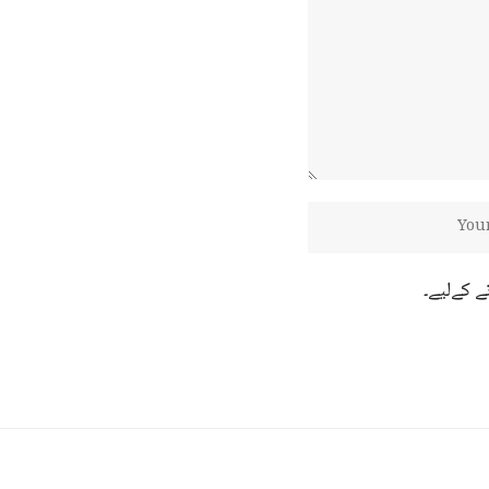
ے کےلیے۔