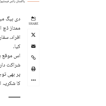
پاکستان رائس فیسٹیول
دی ہیگ میں
SHARE
ممتاز ڈچ ا
افراد، سفار
کیا۔
اس موقع پر
شراکت داری
پر بھی توج
کا شکریہ اد