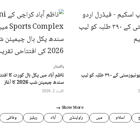
پاکستان
فیڈرل اردو یونیورسٹی کے ۳۹۰ طلبہ کو لیپ
ناظم آباد میں پکل بال کورٹ کا افتتا
سندھ چیمپئن شپ 2026 کا آغاز
اگست 2, 2026
Show More
اسلام
میں
راولپنڈی
آباد
ریلیز
وفاقی