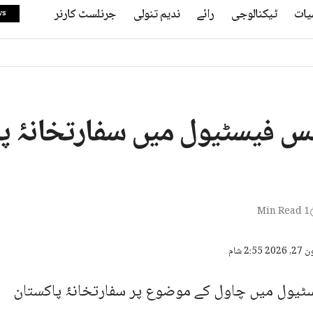
یات
ٹیکنالوجی
رائے
ندیم تنولی
جرنلسٹ کارنر
ws
س فیسٹیول میں سفارتخانۂ پا
1 Min Read