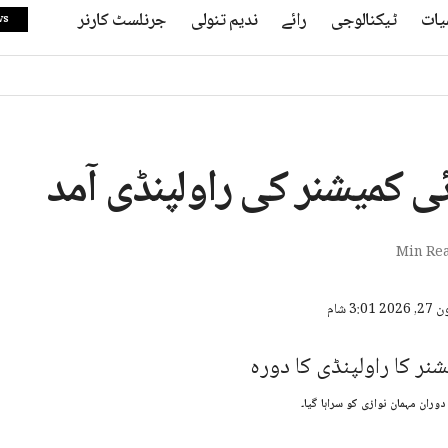
یات
ٹیکنالوجی
رائے
ندیم تنولی
جرنلسٹ کارنر
ws
ئی کمیشنر کی راولپنڈی آمد
ران مہمان نوازی کو سراہا گیا۔