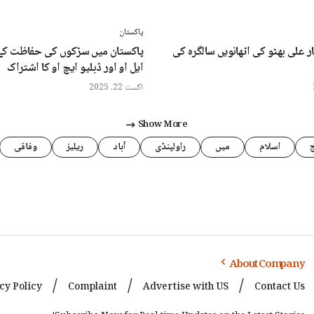
پاکستان
ر علی بھٹو کی اٹھانویں سالگرہ کی
پاکستان میں سڑکوں کی حفاظت کے 
ایل او اور ڈبلیو ایچ او کا اشتراک
اگست 22, 2025
Show More
اسلام
میں
راولپنڈی
آباد
ریلیز
وفاقی
About Company
cy Policy
Complaint
Advertise with US
Contact Us