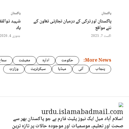
پاکستان
پاکستان
پاکستان اور ترکی کے درمیان تجارتی تعاون کے
شہید ذوالفقا
نئے مواقع
یاد
اگست 7, 2025
جنوری 4, 2026
More News:
حکومت
ادارہ
معیشت
سماج
پنجاب
آئی
میڈیا
سیکرٹریٹ
وزارتِ
اسلام آباد میل ایک نیوز پلیٹ فارم ہے جو پاکستان بھر سے
صحت اور تعلیم، موسمیات اور موجودہ حالات پر تازہ ترین