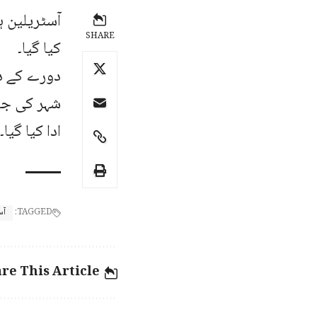
آسٹریلین ہ
SHARE
کیا گیا۔
دورے کے دو
شہر کی جا
ادا کیا گیا۔
TAGGED:
آس
re This Article