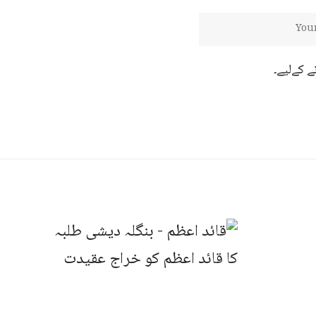
ے کےلیے۔