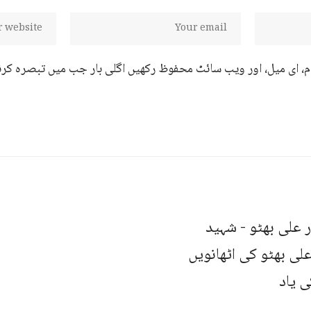
ام، ای میل، اور ویب سائٹ محفوظ رکھیں اگلی بار جب میں تبصرہ کرن