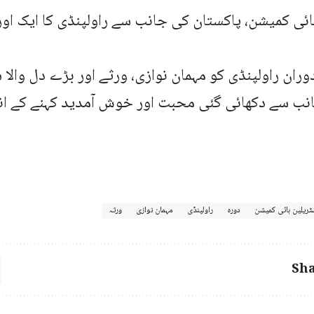
ائی کمیشن، پاکستان کی جانب سے راولپنڈی کا ایک ا
ران راولپنڈی کو مہمان نوازی، ورثے اور بڑے دل والا شہ
نب سے دکھائی گئی محبت اور خوش آمدید کہنے کے اند
ٹریلین ہائی کمیشن
دورہ
راولپنڈی
مہمان نوازی
ورثہ
Sha