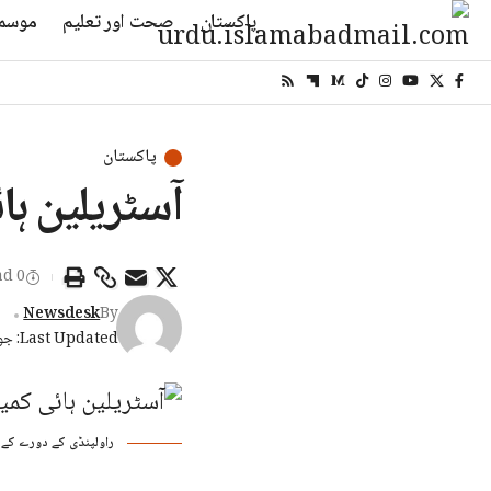
پاکستان
صحت اور تعلیم
موسم
پاکستان
آسٹریلین ہا
0 Min Read
Newsdesk
By
Last Updated: جون 27, 2026 3:01 شام
راولپنڈی کے دورے کے دو