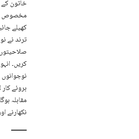
خاتون کے ل
ترند نے نو
صلاحیتوں ک
کریں۔ انہو
نوجوانوں ک
بروئے کار 
مقابلہ ہوگ
نکھارنے او