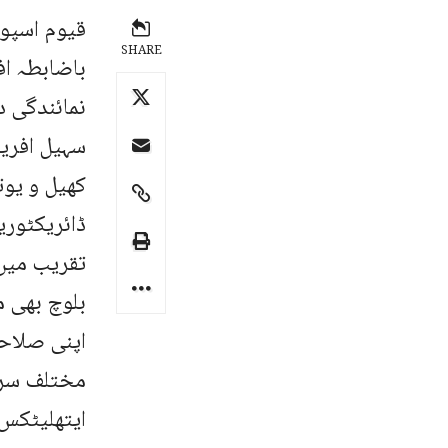
SHARE
باضابطہ اف
نمائندگی د
سہیل افرید
کھیل و یوت
ڈائریکٹوری
تقریب میں 
بلوچ بھی م
مختلف سرک
ایتھلیٹکس،