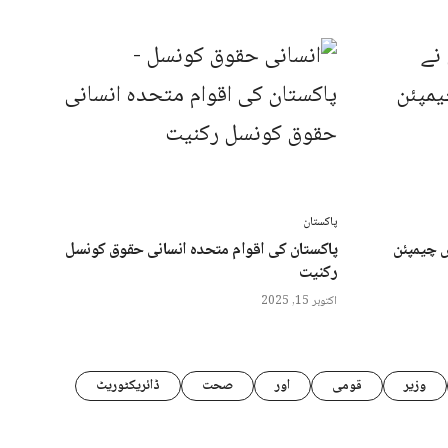
پاکستان
ش چیمپئن
پاکستان کی اقوام متحدہ انسانی حقوق کونسل
رکنیت
اکتوبر 15, 2025
وزیر
قومی
اور
صحت
ڈائریکٹوریٹ