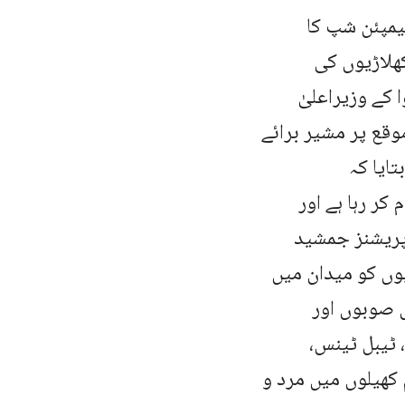
نل جونیئر چیمپئن شپ کا
ھلاڑیوں کی
کے وزیراعلیٰ
وقع پر مشیر برائے
ایا کہ
ر رہا ہے اور
پریشنز جمشید
یوں کو میدان میں
 کھلاڑی چاروں صوبوں اور
ٹیبل ٹینس،
م کھیلوں میں مرد و