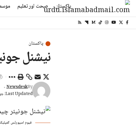
پاکستان
صحت اور تعلیم
موسم
پاکستان
نیشنل جونیئر چیمپئن
Newsdesk
By
Last Updated: جون 1, 2026 3:31 شام
قیوم اسپورٹس کمپلیکس میں ۷ جون کو نیشنل جونیئر چیمپئن شپ کا افتتاح ہوگا، ۹۵۲ نوجوان کھلا