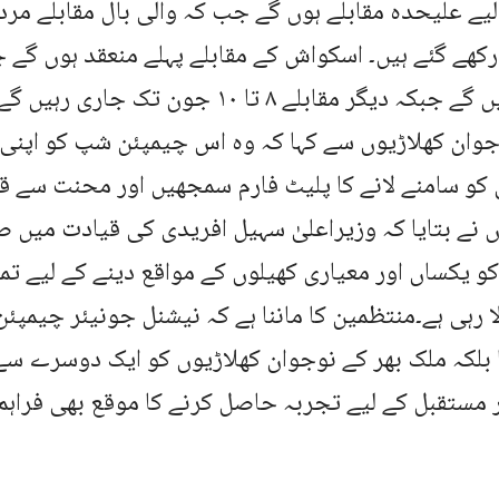
یے علیحدہ مقابلے ہوں گے جب کہ والی بال مقابلے مرد
کھیلے جائیں گے جبکہ دیگر مقابلے ۸ تا ۱۰ جون
جوان کھلاڑیوں سے کہا کہ وہ اس چیمپئن شپ کو اپنی
و سامنے لانے کا پلیٹ فارم سمجھیں اور محنت سے قو
ں نے بتایا کہ وزیراعلیٰ سہیل افریدی کی قیادت میں
و یکساں اور معیاری کھیلوں کے مواقع دینے کے لیے ت
لا رہی ہے۔منتظمین کا ماننا ہے کہ نیشنل جونیئر چیم
ا بلکہ ملک بھر کے نوجوان کھلاڑیوں کو ایک دوسرے سے م
ر مستقبل کے لیے تجربہ حاصل کرنے کا موقع بھی فراہم