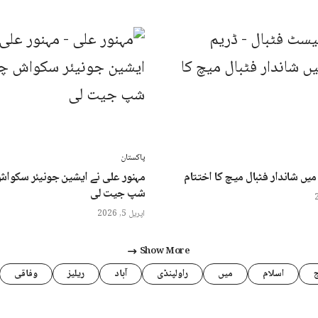
پاکستان
یں شاندار فٹبال میچ کا اختتام
مہنور علی نے ایشین جونیئر سکوا
شپ جیت لی
اپریل 5, 2026
Show More
اسلام
میں
راولپنڈی
آباد
ریلیز
وفاقی