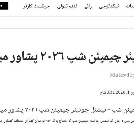
یات
ٹیکنالوجی
رائے
ندیم تنولی
جرنلسٹ کارنر
ws
 شپ ۲۰۲۶ پشاور میں کھلے گی
2 Min Read
ڑی مختلف کھیلوں میں حصہ لیں گے