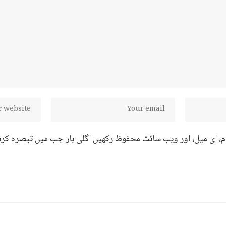
ام، ای میل، اور ویب سائٹ محفوظ رکھیں اگلی بار جب میں تبصرہ کرن