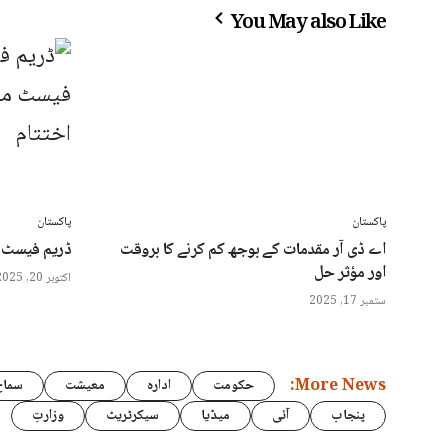
You May also Like
پاکستان
پاکستان
اے ڈی آر مقدمات کے بوجھ کم کرنے کا بروقت
ڈریم فیسٹ م
اور مؤثر حل
اکتوبر 20, 2025
ستمبر 17, 2025
More News:
حکومت
ادارہ
معیشت
سماج
پنجاب
آئی
میڈیا
سیکرٹریٹ
وزارتِ