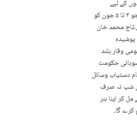
وں کے لیے
مخصوص رکھے گئے ہیں۔ اسکواش کے مقابلے پہلے منعقد ہوں گے جو ۳ تا ۵ جون کو
 تک جاری رہیں گے۔تاج محمد خان
 پوشیدہ
می وقار بلند
 صوبائی حکومت
مام دستیاب وسائل
پئن شپ نہ صرف
ل کر اپنا ہنر
 کرے گا۔