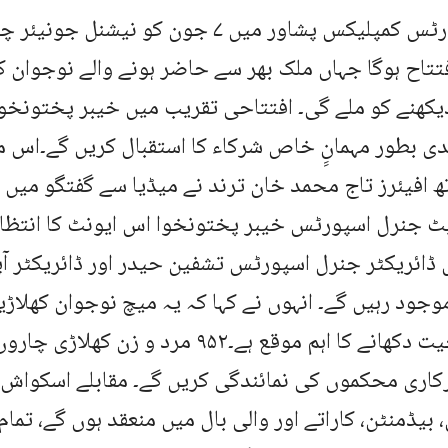
قیوم اسپورٹس کمپلیکس پشاور میں ۷ جون کو نیش
تتاح ہوگا جہاں ملک بھر سے حاضر ہونے والے نوجوان ک
یکھنے کو ملے گی۔ افتتاحی تقریب میں خیبر پختونخوا 
ی بطور مہمانِِ خاص شرکاء کا استقبال کریں گے۔اس م
ھ افیئرز تاج محمد خان ترند نے میڈیا سے گفتگو میں بت
ٹ جنرل اسپورٹس خیبر پختونخوا اس ایونٹ کا انتظام ک
ڈائریکٹر جنرل اسپورٹس تشفین حیدر اور ڈائریکٹر آ
وجود رہیں گے۔ انہوں نے کہا کہ یہ میچ نوجوان کھلاڑ
اپنی صلاحیت دکھانے کا اہم موقع ہے۔۹۵۲ مرد و زن
اری محکموں کی نمائندگی کریں گے۔ مقابلے اسکواش، 
 بیڈمنٹن، کاراتے اور والی بال میں منعقد ہوں گے، تما