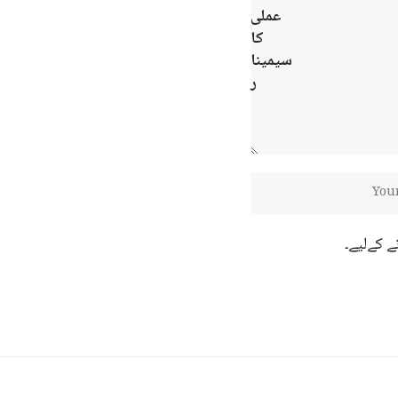
ے کےلیے۔