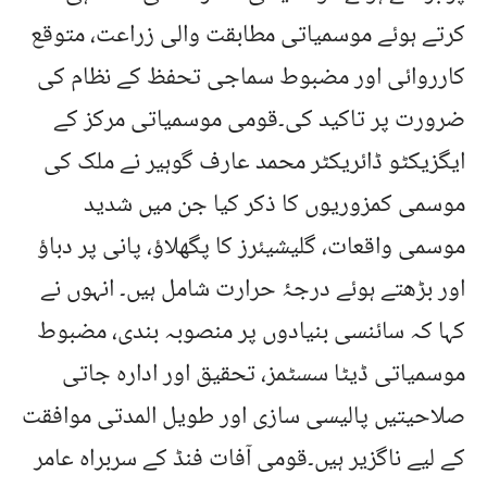
کرتے ہوئے موسمیاتی مطابقت والی زراعت، متوقع
کارروائی اور مضبوط سماجی تحفظ کے نظام کی
ضرورت پر تاکید کی۔قومی موسمیاتی مرکز کے
ایگزیکٹو ڈائریکٹر محمد عارف گوہیر نے ملک کی
موسمی کمزوریوں کا ذکر کیا جن میں شدید
موسمی واقعات، گلیشیئرز کا پگھلاؤ، پانی پر دباؤ
اور بڑھتے ہوئے درجۂ حرارت شامل ہیں۔ انہوں نے
کہا کہ سائنسی بنیادوں پر منصوبہ بندی، مضبوط
موسمیاتی ڈیٹا سسٹمز، تحقیق اور ادارہ جاتی
صلاحیتیں پالیسی سازی اور طویل المدتی موافقت
کے لیے ناگزیر ہیں۔قومی آفات فنڈ کے سربراہ عامر