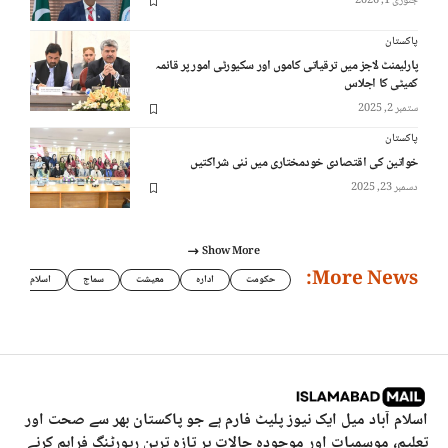
جنوری 1, 2026
پاکستان
پارلیمنٹ لاجز میں ترقیاتی کاموں اور سکیورٹی امور پر قائمہ
کمیٹی کا اجلاس
ستمبر 2, 2025
پاکستان
خواتین کی اقتصادی خودمختاری میں نئی شراکتیں
دسمبر 23, 2025
Show More
More News:
حکومت
ادارہ
معیشت
سماج
اسلام
اسلام آباد میل ایک نیوز پلیٹ فارم ہے جو پاکستان بھر سے صحت اور
تعلیم، موسمیات اور موجودہ حالات پر تازہ ترین رپورٹنگ فراہم کرنے