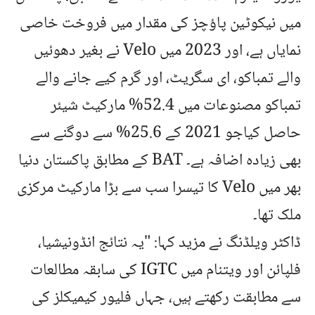
میں نیکوٹین پاؤچز کی مقدار میں فروخت خاصی
نمایاں ہے، اور 2023 میں Velo نے بغیر دھوئیں
والے تمباکو، ای سگریٹ، اور گرم کیے جانے والے
تمباکو مصنوعات میں 52.4% مارکیٹ شیئر
حاصل کیاجو 2021 کے 25.6% سے دوگنے سے
بھی زیادہ اضافہ ہے۔ BAT کے مطابق پاکستان دنیا
بھر میں Velo کا تیسرا سب سے بڑا مارکیٹ مرکزی
ملک تھا۔
ڈاکٹر ویلڈنگ نے مزید کہا: "یہ نتائج انڈونیشیا،
فلپائن اور ویتنام میں IGTC کی سابقہ مطالعات
سے مطابقت رکھتے ہیں، جہاں فلیور کیمیکلز کی