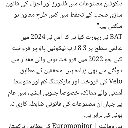
نیکوٹین مصنوعات میں فلیورز اور اجزاء کی قانون
سازی صحت کے تحفظ میں کس طرح معاون ہو
سکتی ہے۔”
BAT نے رپورٹ کیا ہے کہ اس نے 2024 میں
عالمی سطح پر
8.3 ارب نیکوٹین پاؤچز
فروخت
کیے جو 2022 میں فروخت ہونے والی مقدار سے
دوگنے سے بھی زیادہ ہیں۔ محققین کے مطابق
Velo کی فروخت اور مارکیٹنگ
کم اور متوسط
آمدنی والے ممالک، خصوصاً جنوبی ایشیا، میں عام
ہے جہاں ان مصنوعات کی قانونی ضابطہ کاری نہ
ہونے کے برابر ہے۔
یورومانیٹر| Euromonitor کے مطابق
، پاکستان