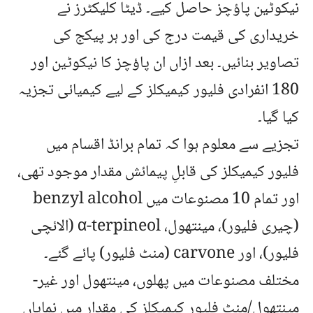
نیکوٹین پاؤچز حاصل کیے۔ ڈیٹا کلیکٹرز نے
خریداری کی قیمت درج کی اور ہر پیکج کی
تصاویر بنائیں۔ بعد ازاں ان پاؤچز کا نیکوٹین اور
180 انفرادی فلیور کیمیکلز کے لیے کیمیائی تجزیہ
کیا گیا۔
تجزیے سے معلوم ہوا کہ تمام برانڈ اقسام میں
فلیور کیمیکلز کی قابلِ پیمائش مقدار موجود تھی،
اور تمام 10 مصنوعات میں benzyl alcohol
(چیری فلیور)، مینتھول، α-terpineol (الائچی
فلیور)، اور carvone (منٹ فلیور) پائے گئے۔
مختلف مصنوعات میں پھلوں، مینتھول اور غیر-
مینتھول/منٹ فلیور کیمیکلز کی مقدار میں نمایاں