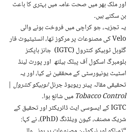
اور ملک بھر میں صحت عامہ میں بہتری کا باعث
بن سکتے ہیں۔
یہ تجزیہ، جو کراچی میں فروخت ہونے والی
Velo کی مصنوعات پر مرکوز تھا، انسٹیٹیوٹ فار
گلوبل ٹوبیکو کنٹرول (IGTC) جانز ہاپکنز
بلومبرگ اسکول آف پبلک ہیلتھ اور پورٹ لینڈ
اسٹیٹ یونیورسٹی کے محققین نے کیا، اور یہ
تحقیقی مقالہ پیئر ریویوڈ جرنل
ٹوبیکو کنٹرول
|
Tobacco Control
میں شائع ہوا۔
IGTC کے ایسوسی ایٹ ڈائریکٹر اور تحقیق کے
شریک مصنف، کیون ویلڈنگ (PhD)، نے کہا:
“تمباکو اور نیکوٹین مصنوعات پر ہونے والی