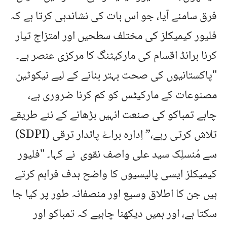
فرق سامنے آیا، جو اس بات کی نشاندہی کرتا ہے کہ
فلیور کیمیکلز کی مختلف سطحیں اور امتزاج تیار
کرنا برانڈ اقسام کی مارکیٹنگ کا مرکزی عنصر ہے۔
"پاکستانیوں کی صحت بہتر بنانے کے لیے نیکوٹین
مصنوعات کے مارکیٹس کو کم کرنا ضروری ہے،
چاہے تمباکو کی صنعت انہیں بڑھانے کے نئے طریقے
تلاش کرتی رہے،” اِدارہ براۓ پائدار ترقی (SDPI)
سے مُنسلِک سید علی واصف نقوی نے کہا۔ "فلیور
کیمیکلز ایسی پالیسیوں کا واضح ہدف فراہم کرتے
ہیں جن کا اطلاق وسیع اور منصفانہ طور پر کیا جا
سکتا ہے، اور ہمیں دیکھنا چاہیے کہ تمباکو اور