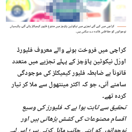
کراچی میں کیے گئے تجزیے میں نیکوٹین پاؤچز میں متنوع فلیور کیمیکلز پائے گئے، پالیسیاں
نوجوانوں کو حفاظتی فائدہ دے سکتی ہیں۔
کراچی میں فروخت ہونے والے معروف فلیورڈ
اورَل نیکوٹین پاؤچز کے پہلے تجزیے میں متعدد
قانوناً بے ضابطہ فلیور کیمیکلز کی موجودگی
سامنے آئی،
جو کہ
اکثر مینتھول سے ملا کر تیار
کردہ تھے۔
تحقیق سے ثابت ہوا ہے کہ فلیورز کی وسیع
اقسام مصنوعات کی کشش بڑھاتی ہیں اور
نوجوانوں کو اپنی جانب مائل کرتی ہیں؛ اس لیے