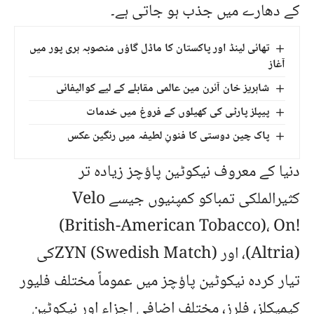
کے دھارے میں جذب ہو جاتی ہے۔
تھائی لینڈ اور پاکستان کا ماڈل گاؤں منصوبہ ہری پور میں
آغاز
شاہریز خان آئرن مین عالمی مقابلے کے لیے کوالیفائی
پیپلز پارٹی کی کھیلوں کے فروغ میں خدمات
پاک چین دوستی کا فنونِ لطیفہ میں رنگین عکس
دنیا کے معروف نیکوٹین پاؤچز زیادہ تر
کثیرالملکی تمباکو کمپنیوں جیسے Velo
(British-American Tobacco)، On!
(Altria)، اور ZYN (Swedish Match)کی
تیار کردہ
نیکوٹین پاؤچز
میں عموماً مختلف فلیور
کیمیکلز، فلرز، مختلف اضافی اجزاء اور نیکوٹین