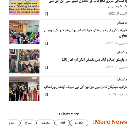
پاکستانی شہری معلومات کے حصول کیلئے سی این آئی سی
کی شرط نہیں
اگست 9, 2025
پاکستان
خویندو کور اور خیبرپختونخوا کمیشن برائے خواتین کے درمیان
تعاون
جنوری 17, 2026
پاکستان
راولپنڈی اسلام آباد میں یکساں اذان اور نماز نافذ
جنوری 29, 2026
پاکستان
فزائیہ میڈیکل کالج میں خواتین کے لیے سیلف ڈیفنس ورکشاپ
ستمبر 2, 2025
Show More
More News:
حکومت
ادارہ
معیشت
سماج
اسلام