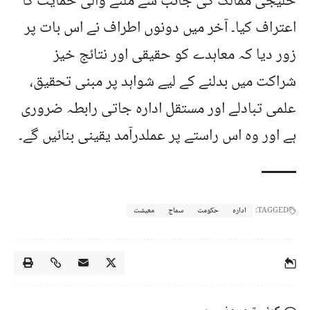
خلیجی ممالک کی جانب سے ملنے والی حمایت کا
اعتراف کیا۔ آخر میں دونوں اطراف نے اس بات پر
زور دیا کہ معاہدے کو حقیقی اور نتائج خیز
شراکت میں بدلنے کے لیے شواہد پر مبنی تحقیق،
علمی تبادلے اور مستقل ادارہ جاتی رابطہ ضروری
ہے اور وہ اس راستے پر عملدرآمد یقینی بنائیں گے۔
TAGGED:
ادارہ
حکومت
سماج
معیشت