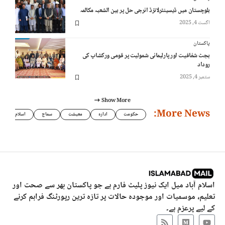
بلوچستان میں ڈیسینٹرلائزڈ انرجی حل پر بین الشعبہ مکالمہ
اگست 4, 2025
پاکستان
بجٹ شفافیت اور پارلیمانی شمولیت پر قومی ورکشاپ کی
روداد
ستمبر 4, 2025
Show More
More News:
حکومت
ادارہ
معیشت
سماج
اسلام
اسلام آباد میل ایک نیوز پلیٹ فارم ہے جو پاکستان بھر سے صحت اور
تعلیم، موسمیات اور موجودہ حالات پر تازہ ترین رپورٹنگ فراہم کرنے
کے لیے پرعزم ہے۔