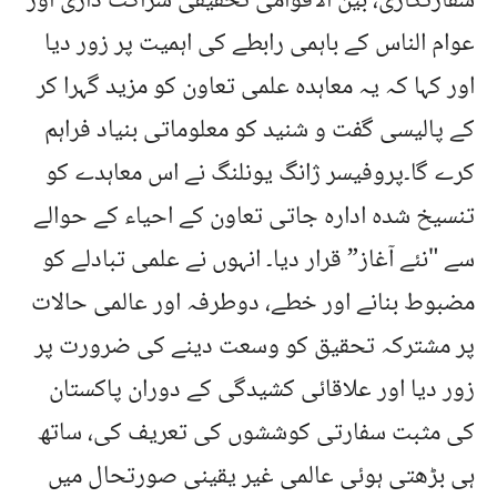
سفارتکاری، بین الاقوامی تحقیقی شراکت داری اور
عوام الناس کے باہمی رابطے کی اہمیت پر زور دیا
اور کہا کہ یہ معاہدہ علمی تعاون کو مزید گہرا کر
کے پالیسی گفت و شنید کو معلوماتی بنیاد فراہم
کرے گا۔پروفیسر ژانگ یونلنگ نے اس معاہدے کو
تنسیخ شدہ ادارہ جاتی تعاون کے احیاء کے حوالے
سے "نئے آغاز” قرار دیا۔ انہوں نے علمی تبادلے کو
مضبوط بنانے اور خطے، دوطرفہ اور عالمی حالات
پر مشترکہ تحقیق کو وسعت دینے کی ضرورت پر
زور دیا اور علاقائی کشیدگی کے دوران پاکستان
کی مثبت سفارتی کوششوں کی تعریف کی، ساتھ
ہی بڑھتی ہوئی عالمی غیر یقینی صورتحال میں