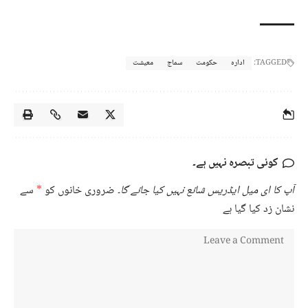
TAGGED:
ادارہ
حکومت
سماج
معیشت
کوئی تبصرہ نہیں ہے۔
آپ کا ای میل ایڈریس شائع نہیں کیا جائے گا۔
ضروری خانوں کو
*
سے
نشان زد کیا گیا ہے