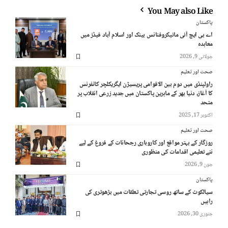
You May also Like
پاکستان
اے بی ایچ آئی مائیکروفنانس بینک اور اسلام آباد فیڈز میں
معاہدہ
جولائی 9, 2026
صحت اور تعلیم
راولپنڈی میں دوم بین الاقوامی پریسیژن ایگریکلچر کانفرنس
کا آغاز، دنیا بھر کے ماہرین پاکستان میں جدید زرعی انقلاب پر
متحد
اکتوبر 17, 2025
صحت اور تعلیم
روزگار کے بہتر مواقع اور کاروباری رجحانات کے فروغ کے لیے
نئے تعلیمی اقدامات کی منظوری
جون 9, 2026
پاکستان
سیالکوٹ کے ساتھ روسی تجارتی تعلقات میں بڑھوتری کی
راہیں
جنوری 30, 2026