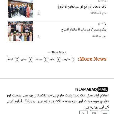
پاکستان
ترک جامعات اور ایچ ای سی تعاون کو فروغ
مارچ 31, 2026
پاکستان
بلیک روسٹر کافی شاپ کا شاندار افتتاح
جون 9, 2026
Show More
More News:
حکومت
ادارہ
معیشت
سماج
اسلام
اسلام آباد میل ایک نیوز پلیٹ فارم ہے جو پاکستان بھر سے صحت اور
تعلیم، موسمیات اور موجودہ حالات پر تازہ ترین رپورٹنگ فراہم کرنے
کے لیے پرعزم ہے۔