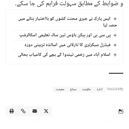
و ضوابط کے مطابق سہولت فراہم کی جا سکے۔
ایس پارک نے جبری محنت کشوں کو بااختیار بنانے میں
حصہ لیا
پی سی بی اور بیکن ہاؤس تین سالہ تعلیمی اسکالرشپ
فیڈرل سیکرٹری کا ٹارلائی میں اساتذہ تربیتی دورہ
اسلام آباد میں زخمی تیندوا کے بچے کی کامیاب بحالی
TAGGED:
ادارہ
حکومت
سماج
معیشت