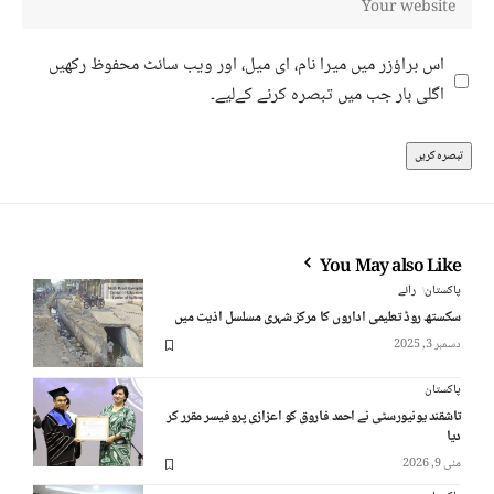
اس براؤزر میں میرا نام، ای میل، اور ویب سائٹ محفوظ رکھیں
اگلی بار جب میں تبصرہ کرنے کےلیے۔
You May also Like
پاکستان
رائے
سکستھ روڈ تعلیمی اداروں کا مرکز شہری مسلسل اذیت میں
دسمبر 3, 2025
پاکستان
تاشقند یونیورسٹی نے احمد فاروق کو اعزازی پروفیسر مقرر کر
دیا
مئی 9, 2026