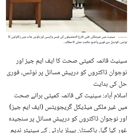
سینیٹ میں غیرملکی طبی فارغ التحصیلوں کی فیس واپسی اور ہاؤس جاب میں رکاوٹوں کا
نوٹس، کونسل سے فوری واضح حکمتِ عملی کا مطالبہ۔
سینیٹ قائمہ کمیٹی صحت کا ایف ایم جیز اور
نوجوان ڈاکٹروں کو درپیش مسائل پر نوٹس، فوری
حل کی ہدایت
اسلام آباد: سینیٹ کی قائمہ کمیٹی برائے صحت
میں غیر ملکی میڈیکل گریجویٹس (ایف ایم جیز)
اور نوجوان ڈاکٹروں کو درپیش مسائل پر سنجیدہ
غور کیا گیا۔ پاکستان پیپلز پارٹی کے سینیٹر ندیم