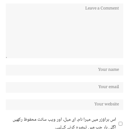
اس براؤزر میں میرا نام، ای میل، اور ویب سائٹ محفوظ رکھیں
اگلی بار جب میں تبصرہ کرنے کےلیے۔