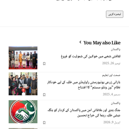
You May also Like
پاکستان
ثقافتی شعبے میں خواتین کی شمولیت کو فروغ
نومبر 26, 2025
صحت اور تعلیم
بارانی زرعی یونیورسٹی راولپنڈی میں طلبہ کے لیے خودکار
نظام "ون ونڈو سسٹم” کا افتتاح
دسمبر 4, 2025
پاکستان
جنگ بندی اور علاقائی امن میں پاکستان کے کردار کو بنگلہ
دیشی طلبہ رہنما کی خراجِ تحسین
اپریل 9, 2026