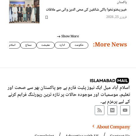
پاکستان
خیبر پختونخوا ہاکی شائقین کی محی الدین وانی سے ملاقات
فروری 25, 2026
Show More
More News:
حکومت
ادارہ
معیشت
سماج
اسلام
اسلام آباد میل ایک نیوز پلیٹ فارم ہے جو پاکستان بھر سے صحت اور
تعلیم، موسمیات اور موجودہ حالات پر تازہ ترین رپورٹنگ فراہم کرنے
کے لیے پرعزم ہے۔
About Company