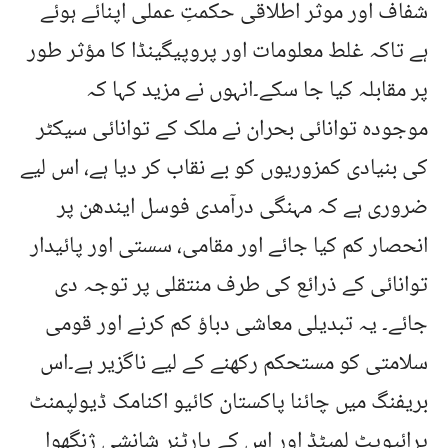
شفاف اور موثر اطلاقی حکمتِ عملی اپنائے ہوئے
ہے تاکہ غلط معلومات اور پروپیگینڈا کا مؤثر طور
پر مقابلہ کیا جا سکے۔انہوں نے مزید کہا کہ
موجودہ توانائی بحران نے ملک کے توانائی سیکٹر
کی بنیادی کمزوریوں کو بے نقاب کر دیا ہے، اس لیے
ضروری ہے کہ مہنگی درآمدی فوسل ایندھن پر
انحصار کم کیا جائے اور مقامی، سستی اور پائیدار
توانائی کے ذرائع کی طرف منتقلی پر توجہ دی
جائے۔ یہ تبدیلی معاشی دباؤ کم کرنے اور قومی
سلامتی کو مستحکم رکھنے کے لیے ناگزیر ہے۔اس
بریفنگ میں چائنا پاکستان کائیو اکنامک ڈیولپمنٹ
پرائیویٹ لمیٹڈ اور اس کے پارٹنر شانشی ژنگھوا