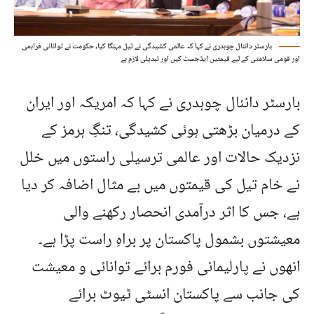
بارسٹر دانئال چوہدری نے کہا کہ عالمی کشیدگی نے تیل مہنگا کیا، حکومت نے توانائی فراہمی
اور قومی سلامتی کے لیے قیمتیں ایڈجسٹ کیں اور تبدیلی لازم ہے
بارسٹر دانئال چوہدری نے کہا کہ امریکہ اور ایران
کے درمیان بڑھتی ہوئی کشیدگی، تنگِ ہرمز کے
نزدیک حالات اور عالمی ترسیلی راستوں میں خلل
نے خام تیل کی قیمتوں میں بے مثال اضافہ کر دیا
ہے، جس کا اثر درآمدی انحصار رکھنے والی
معیشتوں بشمول پاکستان پر براہِ راست پڑا ہے۔
انھوں نے پارلیمانی فورم برائے توانائی و معیشت
کی جانب سے پاکستان انسٹی ٹیوٹ برائے