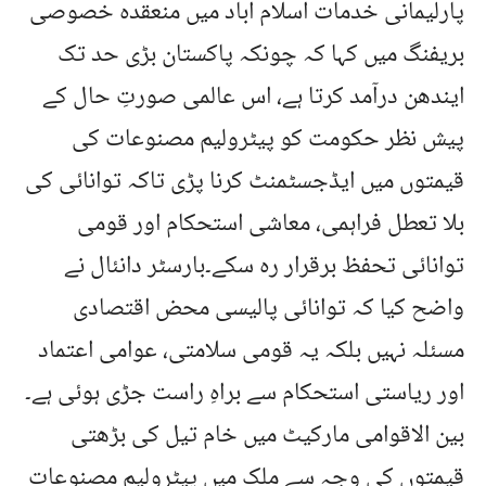
پارلیمانی خدمات اسلام آباد میں منعقدہ خصوصی
بریفنگ میں کہا کہ چونکہ پاکستان بڑی حد تک
ایندھن درآمد کرتا ہے، اس عالمی صورتِ حال کے
پیش نظر حکومت کو پیٹرولیم مصنوعات کی
قیمتوں میں ایڈجسٹمنٹ کرنا پڑی تاکہ توانائی کی
بلا تعطل فراہمی، معاشی استحکام اور قومی
توانائی تحفظ برقرار رہ سکے۔بارسٹر دانئال نے
واضح کیا کہ توانائی پالیسی محض اقتصادی
مسئلہ نہیں بلکہ یہ قومی سلامتی، عوامی اعتماد
اور ریاستی استحکام سے براہِ راست جڑی ہوئی ہے۔
بین الاقوامی مارکیٹ میں خام تیل کی بڑھتی
قیمتوں کی وجہ سے ملک میں پیٹرولیم مصنوعات