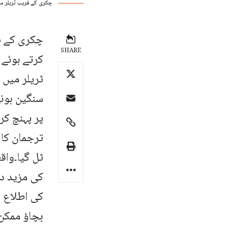
چکری کے قریب ٹریلر می
چکری کے قر
SHARE
کرتے ہوئے آ
ٹریلر میں 
سنگین ہونے
پر پہنچ کر
ترجمان کا 
ٹل گیا۔واق
کی مزید دش
کی اطلاع 
بچاؤ ممکن 