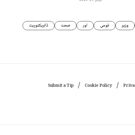
نومبر 19, 2025
وزیر
قومی
اور
صحت
ڈائریکٹوریٹ
Submit a Tip
Cookie Policy
Priva