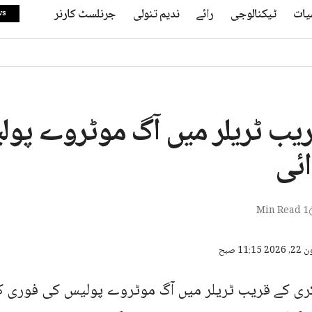
یات
ٹیکنالوجی
رائے
ندیم تنولی
جرنلسٹ کارنر
ws
یب ٹریلر میں آگ موٹروے پو
ائی
1 Min Read