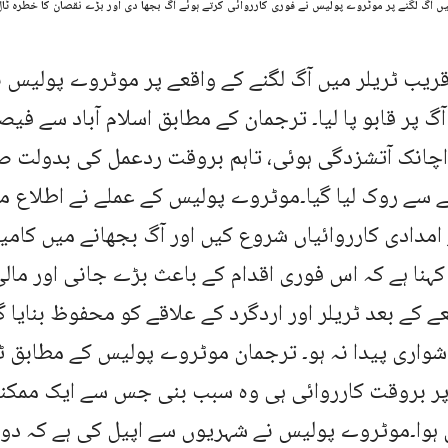
ں آگ لگنے پر موٹروے پولیس نے فوری کارروائی کرتے ہوئے آگ بجھا دی اور بڑے نقصان کا خطرہ ٹال 
یب ٹریلر میں آگ لگنے کے واقعے پر موٹروے پولیس ن
گ پر قابو پا لیا۔ ترجمان کے مطابق اسلام آباد سے فیصل
اچانک آتشزدگی ہوئی، تاہم بروقت ردعمل کی بدولت ص
 سے روک لیا گیا۔موٹروے پولیس کے عملے نے اطلاع م
 امدادی کارروائیاں شروع کیں اور آگ بجھانے میں کام
کہنا ہے کہ اس فوری اقدام کے باعث بڑے جانی اور مال
عے کے بعد ٹریلر اور اردگرد کے علاقے کو محفوظ بنایا 
واری پیدا نہ ہو۔ ترجمان موٹروے پولیس کے مطابق ٹر
پر بروقت کارروائی ہی وہ سبب بنی جس سے ایک ممکن
ہوا۔موٹروے پولیس نے شہریوں سے اپیل کی ہے کہ دور