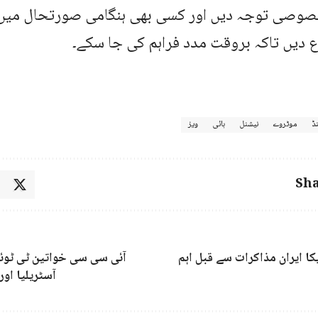
صوصی توجہ دیں اور کسی بھی ہنگامی صورتحال میں م
 دیں تاکہ بروقت مدد فراہم کی جا سکے۔
نڈ
موٹروے
نیشنل
ہائی
ویز
Sha
کا ایران مذاکرات سے قبل اہم
آئی سی سی خواتین ٹی ٹوئن
آسٹریلیا اور