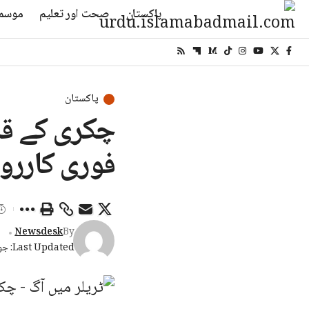
پاکستان
صحت اور تعلیم
موسم
پاکستان
چکری کے قر
فوری کاررو
Newsdesk
By
Last Updated: جون 22, 2026 11:15 صبح