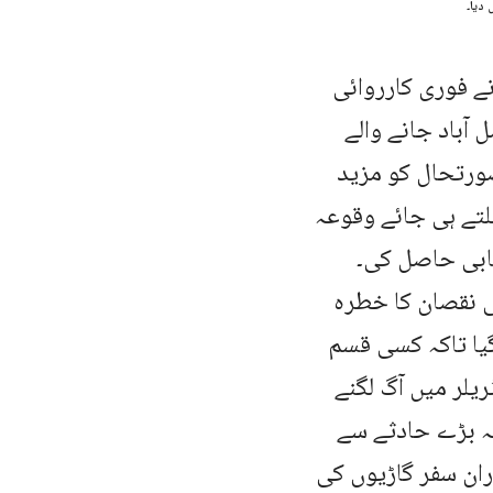
دیا۔
ے فوری کارروائی
 آباد جانے والے
ورتحال کو مزید
لتے ہی جائے وقوعہ
یابی حاصل کی۔
ی نقصان کا خطرہ
گیا تاکہ کسی قسم
یلر میں آگ لگنے
ہ بڑے حادثے سے
ان سفر گاڑیوں کی