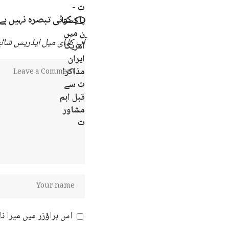
کوئی تبصرہ نہیں ہے
آپ کا ای میل ایڈریس شائع 
اس براؤزر میں میرا ن