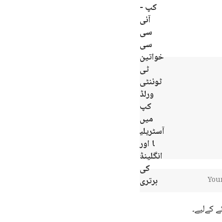
ے کےلیے۔