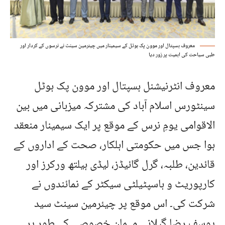
معروف ہسپتال اور موون پک ہوٹل کے سیمینار میں چیئرمین سینٹ نے نرسوں کے کردار اور
طبی سیاحت کی اہمیت پر زور دیا
معروف انٹرنیشنل ہسپتال اور موون پک ہوٹل
سینٹورس اسلام آباد کی مشترکہ میزبانی میں بین
الاقوامی یومِ نرس کے موقع پر ایک سیمینار منعقد
ہوا جس میں حکومتی اہلکار، صحت کے اداروں کے
قائدین، طلبہ، گرل گائیڈز، لیڈی ہیلتھ ورکرز اور
کارپوریٹ و ہاسپٹیلٹی سیکٹر کے نمائندوں نے
شرکت کی۔ اس موقع پر چیئرمین سینٹ سید
یوسف رضا گیلانی مہمانِ خصوصی کے طور پر