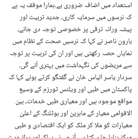
استعداد میں اضافہ ضروری ہے۔ہمارا موقف یہ ہے
کہ نرسوں میں سرمایہ کاری، جدید تربیت اور
پیشہ ورانہ ترقی پر خصوصی توجہ دی جائے،
ہارون ناصر نے کہا کہ نرسیں صحت کے نظام میں
نمایاں حصہ رکھتی ہیں اور ان کی تربیت پر توجہ
سے مریضوں کی نگہداشت میں بہتری آئے گی۔
سردار یاسر الیاس خان نے گفتگو کرتے ہوئے کہا کہ
پاکستان میں طبی اور ویلنس ٹورزم کے وسیع
مواقع موجود ہیں اور معیاری طبی خدمات، بین
الاقوامی معیار کے ماہرین اور ہوٹلنگ کے اعلیٰ
معیارات کو ملا کر ملک کو ایک اقتصادی و طبی
مرکز بنایا جا سکتا ہے۔ اُنہوں نے پبلک اور پرائیویٹ