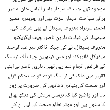
موجود تھے جب کہ سردار یاسر الیاس خان، مشیر
برائے سیاحت، مہمانِ عزت تھے اور چوہدری نصیر
احمد، سربراہ معروف ہسپتال نے بھی شرکت کی۔
سیمینار کی قیادت ہارون ناصر، چیف ایگزیکٹو
معروف ہسپتال، نے کی جبکہ ڈاکٹر میر عبدالوحید
میڈیکل ڈائریکٹر اور مس کیتھرین چیف آف نرسنگ
کے فرائض انجام دے رہی تھیں۔ ہارون ناصر نے اپنی
تقریر میں ملک کی نرسنگ قوت کو مستحکم کرنے
اور صحت کے بنیادی ڈھانچے کی ضرورت پر زور
دیا اور واضح کیا کہ نرسیں مریض کی دیکھ بھال
کا ستون ہیں اور موثر نظامِ صحت کے لیے ان کی