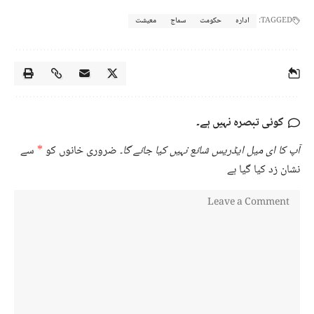
TAGGED:
ادارہ
حکومت
سماج
معیشت
کوئی تبصرہ نہیں ہے۔
آپ کا ای میل ایڈریس شائع نہیں کیا جائے گا۔
ضروری خانوں کو
*
سے
نشان زد کیا گیا ہے