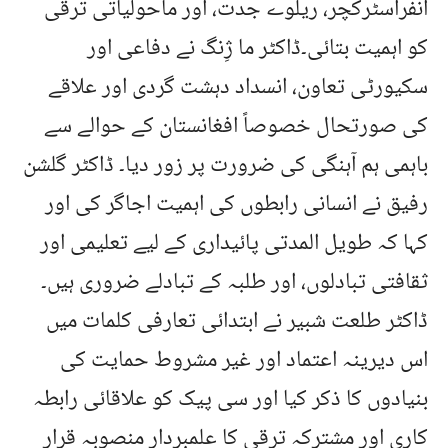
انفراسٹرکچر، ریلوے جدت، اور ماحولیاتی ترقی
کو اہمیت بتائی۔ڈاکٹر ما ژِنگ نے دفاعی اور
سکیورٹی تعاون، انسداد دہشت گردی اور علاقے
کی صورتحال خصوصاً افغانستان کے حوالے سے
باہمی ہم آہنگی کی ضرورت پر زور دیا۔ ڈاکٹر گلشن
رفیق نے انسانی رابطوں کی اہمیت اجاگر کی اور
کہا کہ طویل المدتی پائیداری کے لیے تعلیمی اور
ثقافتی تبادلوں، اور طلبہ کے تبادلے ضروری ہیں۔
ڈاکٹر طلعت شبیر نے ابتدائی تعارفی کلمات میں
اس دیرینہ اعتماد اور غیر مشروط حمایت کی
بنیادوں کا ذکر کیا اور سی پیک کو علاقائی رابطہ
کاری اور مشترکہ ترقی کا علمبردار منصوبہ قرار