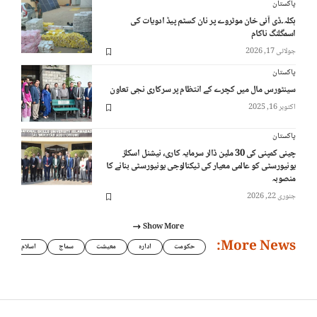
پاکستان
ہکلہ۔ڈی آئی خان موٹروے پر نان کسٹم پیڈ ادویات کی
اسمگلنگ ناکام
جولائی 17, 2026
پاکستان
سینٹورس مال میں کچرے کے انتظام پر سرکاری نجی تعاون
اکتوبر 16, 2025
پاکستان
چینی کمپنی کی 30 ملین ڈالر سرمایہ کاری، نیشنل اسکلز
یونیورسٹی کو عالمی معیار کی ٹیکنالوجی یونیورسٹی بنانے کا
منصوبہ
جنوری 22, 2026
Show More
More News:
حکومت
ادارہ
معیشت
سماج
اسلام