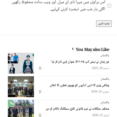
اس براؤزر میں میرا نام، ای میل، اور ویب سائٹ محفوظ رکھیں
اگلی بار جب میں تبصرہ کرنے کےلیے۔
You May also Like
پاکستان
نور زمان نے نیش کپ ۲۰۲۵ کا عنوان اپنے نام کر لیا
ستمبر 28, 2025
پاکستان
وفاقی وزیر کا ادبی اداروں کو بھرپور تعاون کا اعلان
جنوری 16, 2026
پاکستان
محکمہ جنگلات نے غیر قانونی لکڑی سمگلنگ ناکام کر دی
اپریل 15, 2026