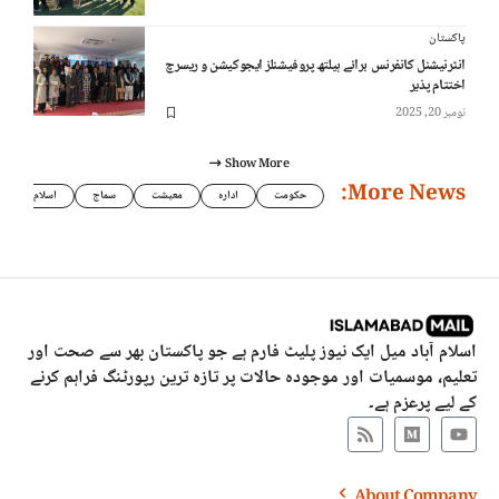
پاکستان
انٹرنیشنل کانفرنس برائے ہیلتھ پروفیشنلز ایجوکیشن و ریسرچ
اختتام پذیر
نومبر 20, 2025
Show More
More News:
حکومت
ادارہ
معیشت
سماج
اسلام
اسلام آباد میل ایک نیوز پلیٹ فارم ہے جو پاکستان بھر سے صحت اور
تعلیم، موسمیات اور موجودہ حالات پر تازہ ترین رپورٹنگ فراہم کرنے
کے لیے پرعزم ہے۔
About Company