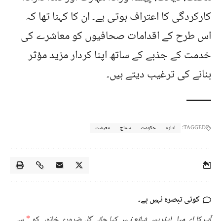
کارکردگی کا اعتراف ہوتی ہے۔ ان کا کہنا تھا کہ
اس طرح کے اقدامات صحافیوں کو معاشرے کی
خدمت کے جذبے کے ساتھ اپنا کردار مزید مؤثر
بنانے کی ترغیب دیتے ہیں۔
TAGGED:
ادارہ
حکومت
سماج
معیشت
کوئی تبصرہ نہیں ہے۔
آپ کا ای میل ایڈریس شائع نہیں کیا جائے گا۔
ضروری خانوں کو
*
سے