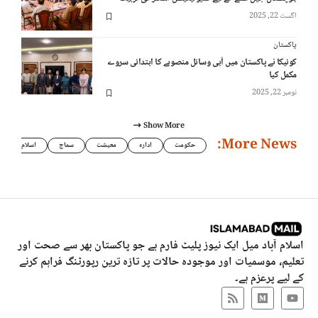
اگست 22, 2025
پاکستان
کوئیکا نے پاکستان میں آبی وسائل منصوبے کا ابتدائی سروے
مکمل کیا
نومبر 22, 2025
Show More
More News:
حکومت
ادارہ
معیشت
سماج
اسلام
اسلام آباد میل ایک نیوز پلیٹ فارم ہے جو پاکستان بھر سے صحت اور
تعلیم، موسمیات اور موجودہ حالات پر تازہ ترین رپورٹنگ فراہم کرنے
کے لیے پرعزم ہے۔