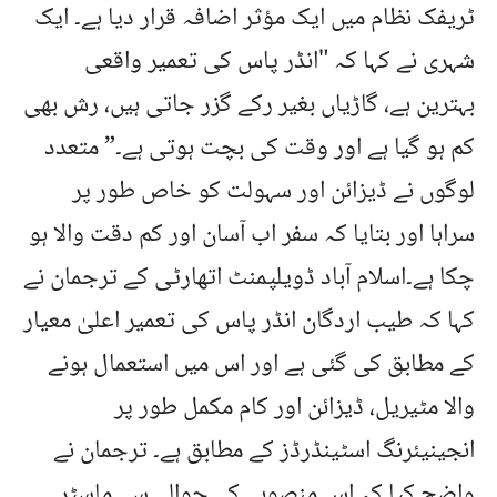
ٹریفک نظام میں ایک مؤثر اضافہ قرار دیا ہے۔ ایک
شہری نے کہا کہ "انڈر پاس کی تعمیر واقعی
بہترین ہے، گاڑیاں بغیر رکے گزر جاتی ہیں، رش بھی
کم ہو گیا ہے اور وقت کی بچت ہوتی ہے۔” متعدد
لوگوں نے ڈیزائن اور سہولت کو خاص طور پر
سراہا اور بتایا کہ سفر اب آسان اور کم دقت والا ہو
چکا ہے۔اسلام آباد ڈویلپمنٹ اتھارٹی کے ترجمان نے
کہا کہ طیب اردگان انڈر پاس کی تعمیر اعلیٰ معیار
کے مطابق کی گئی ہے اور اس میں استعمال ہونے
والا مٹیریل، ڈیزائن اور کام مکمل طور پر
انجینیئرنگ اسٹینڈرڈز کے مطابق ہے۔ ترجمان نے
واضح کیا کہ اس منصوبے کے حوالے سے ماسٹر