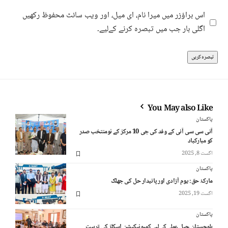
اس براؤزر میں میرا نام، ای میل، اور ویب سائٹ محفوظ رکھیں
اگلی بار جب میں تبصرہ کرنے کےلیے۔
You May also Like
پاکستان
آئی سی سی آئی کے وفد کی جی 10 مرکز کے نومنتخب صدر
کو مبارکباد
اگست 8, 2025
پاکستان
مارکۂ حق: یوم آزادی اور پائیدار حل کی جھلک
اگست 19, 2025
پاکستان
بلوچستان جیل عملے کے لیے کمیونیکیشن اسکلز کی تربیت