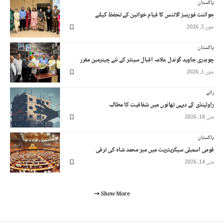
پاکستان
جوائنٹ فورسز الائنس کا قیام خواتین کے تحفظ کیلئے
جون 5, 2026
پاکستان
چوہدری جاوید گوندل علامہ اقبال سینٹر کے نئے چیئرمین مقرر
جون 1, 2026
رائے
راولپنڈی کے دیہی تھانوں میں شفافیت کا مطالبہ
مئی 18, 2026
پاکستان
قومی اسمبلی سیکریٹریٹ میں میر محمد شاہ کی ترقی
مئی 14, 2026
Show More