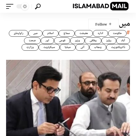
میں
#
حکومت
ادارہ
معیشت
سماج
اسلام
میں
راولپنڈی
آباد
ریلیز
وفاقی
وزیر
قومی
اور
صحت
ڈائریکٹوریٹ
پنجاب
آئی
میڈیا
سیکرٹریٹ
وزارتِ