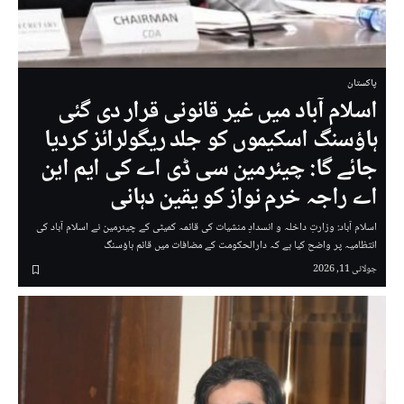
پاکستان
اسلام آباد میں غیر قانونی قرار دی گئی
ہاؤسنگ اسکیموں کو جلد ریگولرائز کردیا
جائے گا: چیئرمین سی ڈی اے کی ایم این
اے راجہ خرم نواز کو یقین دہانی
اسلام آباد: وزارتِ داخلہ و انسدادِ منشیات کی قائمہ کمیٹی کے چیئرمین نے اسلام آباد کی
انتظامیہ پر واضح کیا ہے کہ دارالحکومت کے مضافات میں قائم ہاؤسنگ
جولائی 11, 2026