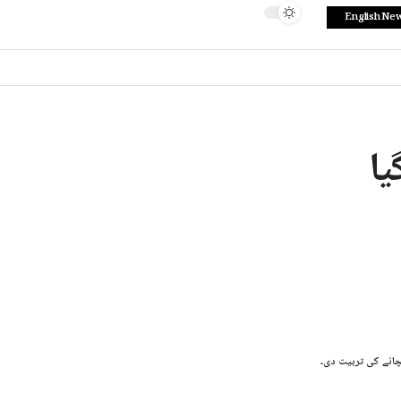
English Ne
یا