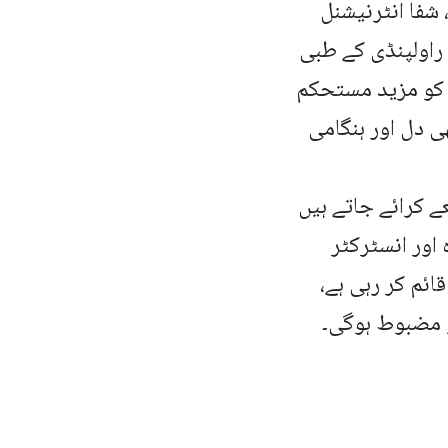
شفا انٹرنیشنل
 راولپنڈی کے طبی
 کو مزید مستحکم
ی دل اور ہنگامی
ے کرائے جاتے ہیں
اور انسٹرکٹر
ئم کر رہی ہے،
 مضبوط ہوگی۔