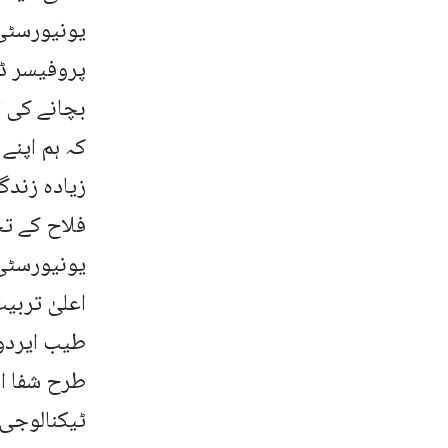
یونیورسٹی
پروفیسر ڈا
بچانے کی ت
کہ ہم اپنے
زیادہ زندگ
فلاح کے تح
یونیورسٹی 
اعلیٰ ترب
طیب ایردوا
طرح شفا ان
ٹیکنالوجی 