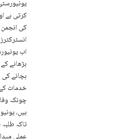
یونیورسٹی 
کرتی ہے او
کی انجمن ک
انسٹرکٹرز 
اب یونیور
بڑھانے کے
بچانے کی ت
خدمات کے م
چونکہ وفاق
ہیں، یونی
تاکہ طلبہ 
عملی میدان