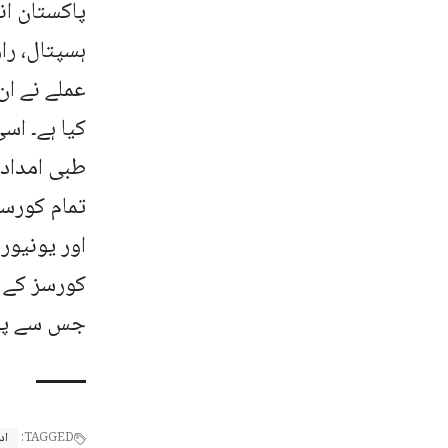
پاکستان ا
ہسپتال، را
عملے نے ا
کیا ہے۔ اس
طبی امداد
تمام کورسز
اور یونیور
کورسز کے ذ
جس سے پور
TAGGED:
اد