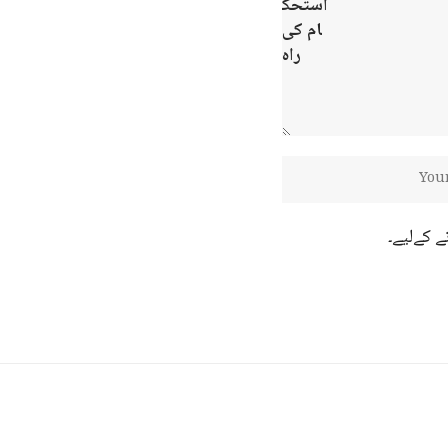
ے کےلیے۔