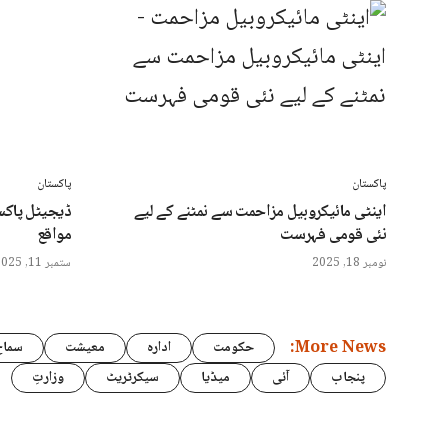
پاکستان
پاکستان
اینٹی مائیکروبیل مزاحمت سے نمٹنے کے لیے
ڈیجیٹل پاکس
نئی قومی فہرست
مواقع
نومبر 18, 2025
ستمبر 11, 2025
More News:
حکومت
ادارہ
معیشت
سماج
پنجاب
آئی
میڈیا
سیکرٹریٹ
وزارتِ