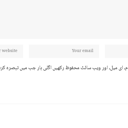
ام، ای میل، اور ویب سائٹ محفوظ رکھیں اگلی بار جب میں تبصرہ کرن