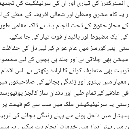
انسٹرکٹرز کی تیاری اور ان کی سرٹیفکیٹ کی تجدید 
ر یہ کام مشرقِ وسطیٰ اور شمالی افریقہ کے خطے کے ل
ے مجاز حقوق کے تحت انجام پاتا ہے تاکہ مقامی طور پ
کی ایک مضبوط اور پائیدار قوت تیار کی جا سکے۔
سٹی اپنے کورسز میں عام عوام کے لیے دل کی حفاظت 
 سیشن بھی چلاتی ہے اور جلد ہی بچوں کے لیے مخصوص
ربیت بھی متعارف کرانے کا ارادہ رکھتی ہے۔ اس اقدام
عیار میں بہتری اور زندگی بچانے کی صلاحیتوں میں 
ی علاقے کے تمام طبی اور دندان ساز کالجز یونیورس
ورسٹی یہ سرٹیفیکیشن ملک میں سب سے کم قیمت پر فر
ہسپتال میں داخل ہونے سے پہلے زندگی بچانے کی ترب
 میں بہتر انداز میں خدمات انجام دے سکیں۔ یہ سس