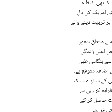
کا بھی انتظام
ئے امریکہ کی دل
ر تربیت دینے والے
سے متعلق شعور
 اعلیٰ زندگی
 سے ہنگامی طبی
اضافہ متوقع ہے۔
ٹی کے ساتھ منسلک
اہم کر رہی ہے
یت حاصل کر کے
تی فراہمی