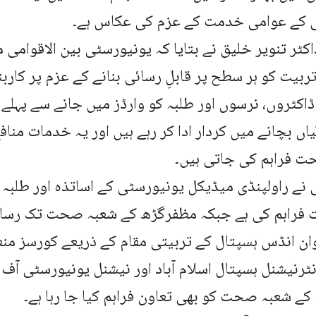
 کے عوامی خدمت کے عزم کی عکاس ہے۔
کٹر تنویر خلیق نے بتایا کہ یونیورسٹی بین الاقوامی 
ربیت کو ہر سطح پر قابلِ رسائی بنانے کے عزم پر کاربند
 ڈاکٹروں، نرسوں اور طلبہ کو وارڈز میں جانے سے پہلے ی
یاں بچانے میں کردار ادا کر رہے ہیں اور یہ خدمات منا
ت فراہم کی جاتی ہیں۔
نے راولپنڈی میڈیکل یونیورسٹی کے اساتذہ اور طلبہ ک
یت فراہم کی ہے جبکہ مظفرگڑھ کے شعبہ صحت تک رسا
ن انڈس ہسپتال کے تربیتی مقام کے ذریعے کورسز منع
ٹرنیشنل ہسپتال اسلام آباد اور نیشنل یونیورسٹی آف 
کے شعبہ صحت کو بھی تعاون فراہم کیا جا رہا ہے۔