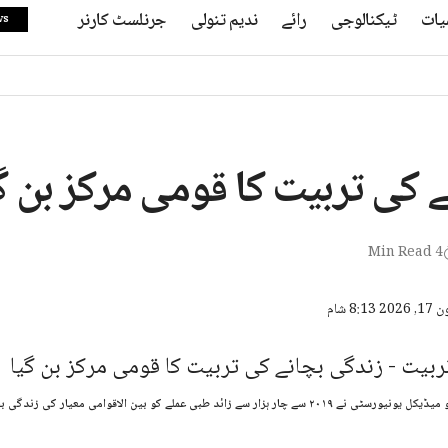
یات
ٹیکنالوجی
رائے
ندیم تنولی
جرنلسٹ کارنر
ws
 کی تربیت کا قومی مرکز بن گ
4 Min Read
سے زائد طبی عملے کو بین الاقوامی معیار کی زندگی بچانے کی تربیت دی۔