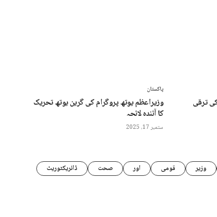
پاکستان
کی ترقی
وزیراعظم یوتھ پروگرام کی گرین یوتھ تحریک
کا آئندہ لائحہ
ستمبر 17, 2025
وزیر
قومی
اور
صحت
ڈائریکٹوریٹ