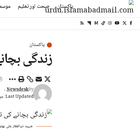
پاکستان
صحت اور تعلیم
موسم
پاکستان
زندگی بچانے
Newsdesk
By
Last Updated: جون 17, 2026 8:13 شام
شہید ذوالفقار علی بھٹو میڈیکل یونیورسٹی نے ۲۰۱۹ سے چار ہزار 