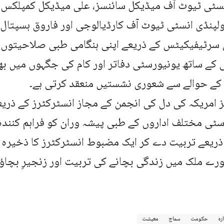
نسٹی ٹیوٹ آف میڈیکل سائنسز، علی میڈیکل کمپلکس، 
ولپنڈی انسٹی ٹیوٹ آف کارڈیالوجی اور فاروق ہسپتال
ن سرٹیفیکیٹس کے ذریعے اپنی ہنگامی طبی صلاحیتوں
ی کے ساتھ یونیورسٹی دفاتر اور کام کی جگہوں میں بھ
 کے حوالے سے شعوری نشستیں منعقد کرتی ہے۔
 امریکہ کی دل کی انجمن کے مجاز انسٹرکٹرز کے ذریع
سٹی مختلف اداروں کے طبی پیشہ وران کو فراہم کنندہ 
ریعے تربیت دے کر ایک مضبوط انسٹرکٹرز کا ذخیرہ قا
ے ملک میں زندگی بچانے کی تربیت اور زنجیرِ بچاؤ
ارہ
حکومت
سماج
معیشت