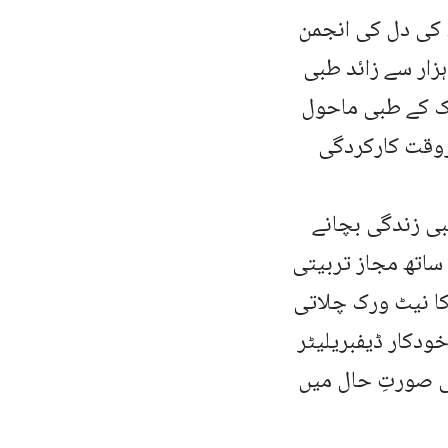
 یونیورسٹی نے ۲۰۱۹ میں امریکہ کی دل کی انجمن
ہزار سے زائد طبی
لک کے طبی ماحول
روقت کارکردگی
بی زندگی بچانے
ساتھ مجاز تربیتی
ا نیٹ ورک چلاتی
ودکار ڈیفبریلیٹر
می صورتِ حال میں