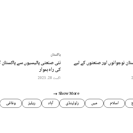
پاکستان
تان نوجوانوں اور صنعتوں کے لیے
نئی صنعتی پالیسیوں سے پاکستان 
کی راہ ہموار
اگست 28, 2025
Show More
اسلام
میں
راولپنڈی
آباد
ریلیز
وفاقی