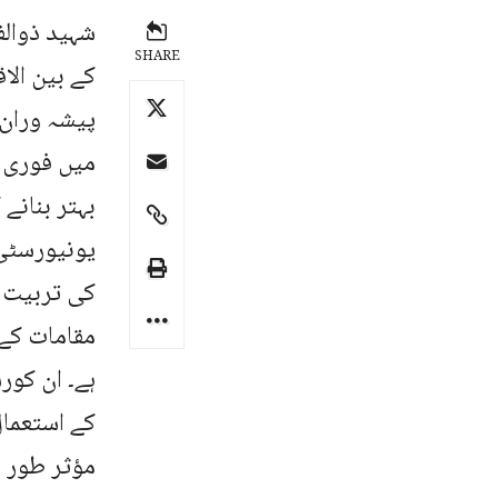
SHARE
کے بین الا
پیشہ وران 
میں فوری 
بہتر بنانے
یونیورسٹی 
کی تربیت ب
مقامات کے
ہے۔ ان کور
کے استعمال
مؤثر طور پ