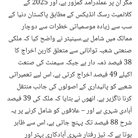
مگر ان پر عملدرآمد کمزور ہے، اور 2025 کے
کلائمیٹ رسک انڈیکس کے مطابق پاکستان دنیا کے
سب سے زیادہ موسمیاتی خطرات سے دوچار
ممالک میں شامل ہے۔سینیٹر نے واضح کیا کہ ملکی
صنعتی شعبہ توانائی سے متعلق کاربن اخراج کا
38 فیصد ذمہ دار ہے جبکہ سیمنٹ کی صنعت
اکیلے 49 فیصد اخراج کرتی ہے، اس لیے تعمیراتی
شعبے کو پائیداری کے اصولوں کی جانب منتقل
کرنا ناگزیر ہے۔ انھوں نے بتایا کہ ملک کی 39 فیصد
آبادی شہری ہے اور – علاقوں کو شامل کرنے پر یہ
شرح 88 فیصد تک پہنچ جاتی ہے، اس سے ظاہر
ہوتا ہے کہ تیز رفتار شہری آبادکاری بہتر اور