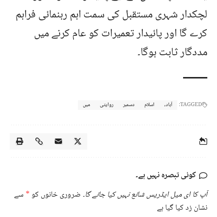
لچکدار شہری مستقبل کی سمت اہم رہنمائی فراہم
کرے گا اور پائیدار تعمیرات کو عام کرنے میں
مددگار ثابت ہوگا۔
TAGGED:
آباد،
اسلام
دسمبر
روایتی
میں
کوئی تبصرہ نہیں ہے۔
آپ کا ای میل ایڈریس شائع نہیں کیا جائے گا۔
ضروری خانوں کو
*
سے
نشان زد کیا گیا ہے