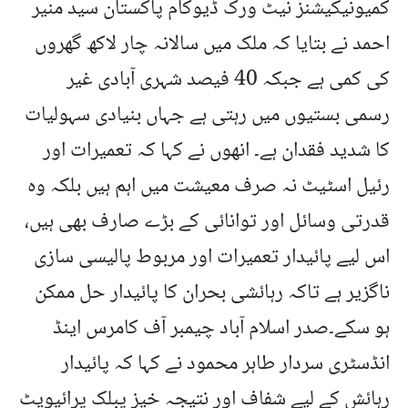
کمیونیکیشنز نیٹ ورک ڈیوکام پاکستان سید منیر
احمد نے بتایا کہ ملک میں سالانہ چار لاکھ گھروں
کی کمی ہے جبکہ 40 فیصد شہری آبادی غیر
رسمی بستیوں میں رہتی ہے جہاں بنیادی سہولیات
کا شدید فقدان ہے۔ انھوں نے کہا کہ تعمیرات اور
رئیل اسٹیٹ نہ صرف معیشت میں اہم ہیں بلکہ وہ
قدرتی وسائل اور توانائی کے بڑے صارف بھی ہیں،
اس لیے پائیدار تعمیرات اور مربوط پالیسی سازی
ناگزیر ہے تاکہ رہائشی بحران کا پائیدار حل ممکن
ہو سکے۔صدر اسلام آباد چیمبر آف کامرس اینڈ
انڈسٹری سردار طاہر محمود نے کہا کہ پائیدار
رہائش کے لیے شفاف اور نتیجہ خیز پبلک پرائیویٹ