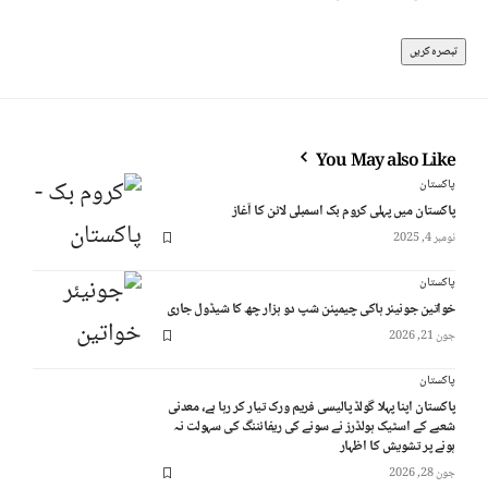
You May also Like
پاکستان
پاکستان میں پہلی کروم بک اسمبلی لائن کا آغاز
نومبر 4, 2025
پاکستان
خواتین جونیئر ہاکی چیمپئن شپ دو ہزار چھ کا شیڈول جاری
جون 21, 2026
پاکستان
پاکستان اپنا پہلا گولڈ پالیسی فریم ورک تیار کر رہا ہے، معدنی
شعبے کے اسٹیک ہولڈرز نے سونے کی ریفائننگ کی سہولت نہ
ہونے پر تشویش کا اظہار
جون 28, 2026