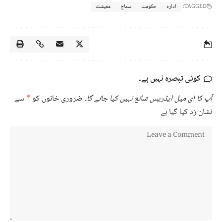
TAGGED:
ادارہ
حکومت
سماج
معیشت
کوئی تبصرہ نہیں ہے۔
آپ کا ای میل ایڈریس شائع نہیں کیا جائے گا۔
ضروری خانوں کو
*
سے
نشان زد کیا گیا ہے