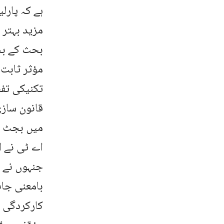
ہے کہ پارل
مزید بہتر 
بحث کے بج
مؤثر ثابت 
تکنیکی تف
قانون سازی
میں بجٹ کی
اے ٹی نے ا
جنہوں نے ا
بامعنی جائ
کارکردگی ا