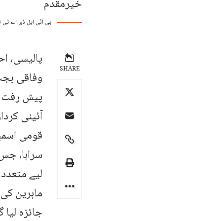
پی آئی ایل ڈی اے ٹی نے قومی 
پالیسی، اح
SHARE
پیش رفت قر
آئینی کردا
قومی اسمب
سراہا، جس
لیے متعدد 
ماہرین کی 
جائزہ لیا 