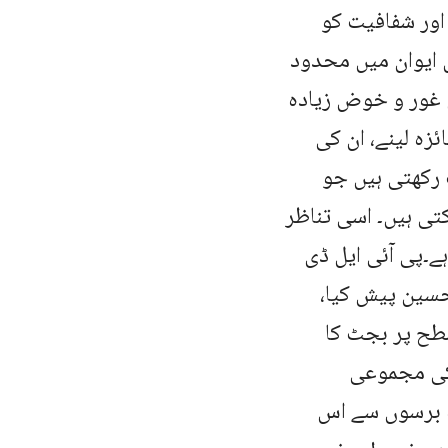
اور شفافیت کو
ض ایوان میں محدود
 غور و خوض زیادہ
ئزہ لینے، ان کی
رکھتی ہیں جو
تی ہیں۔ اسی تناظر
ے۔پی آئی ایل ڈی
حسین پیش کیا،
طح پر بجٹ کا
 کی مجموعی
رہ برسوں سے اس