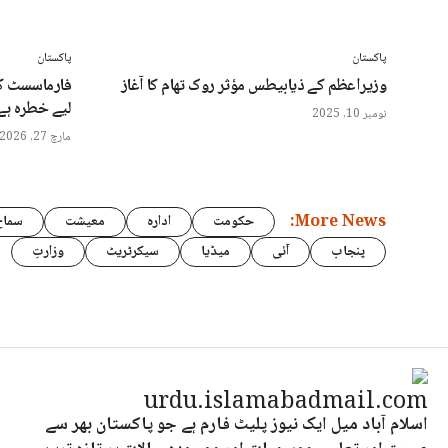
پاکستان
پاکستان
وزیراعظم کے ذیابیطس مؤثر روک تھام کا آغاز
فارماسسٹ کو
لیے خطرہ ہے،
نومبر 10, 2025
مارچ 27, 2026
More News:
حکومت
ادارہ
معیشت
سماج
پنجاب
آئی
میڈیا
سیکرٹریٹ
وزارتِ
اسلام آباد میل ایک نیوز پلیٹ فارم ہے جو پاکستان بھر سے