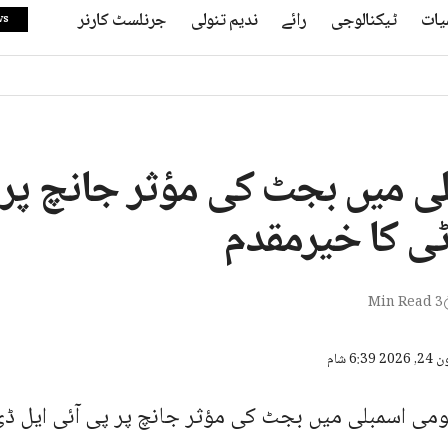
یات
ٹیکنالوجی
رائے
ندیم تنولی
جرنلسٹ کارنر
ws
ی میں بجٹ کی مؤثر جانچ پر 
ٹی کا خیرمقدم
3 Min Read