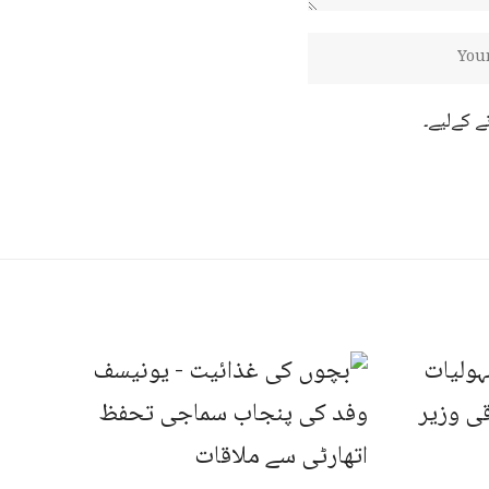
ے کےلیے۔