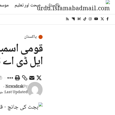
پاکستان
صحت اور تعلیم
موسم
پاکستان
قومی اسمبل
ایل ڈی اے 
Newsdesk
By
Last Updated: جون 24, 2026 6:39 شام