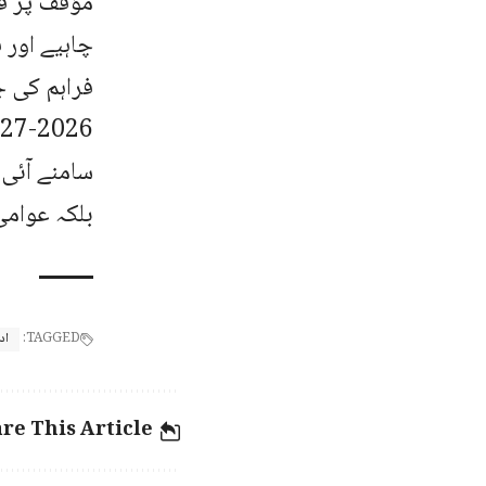
مؤقف پر ق
چاہیے اور 
فراہم کی 
سامنے آئی 
بلکہ عوامی
TAGGED:
اد
re This Article