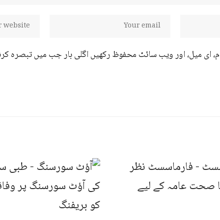
ام، ای میل، اور ویب سائٹ محفوظ رکھیں اگلی بار جب میں تبصرہ کرن