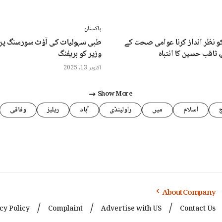
پاکستان
 نظر انداز کرنا عوامی صحت کے
طبی سہولیات کی آؤٹ سورسنگ پر 
 ثاقب حسین کا انتباہ
وزیر کو بریفنگ
اکتوبر 13, 2025
Show More
اسلام
میں
راولپنڈی
آباد
ریلیز
وفاقی
About Company
cy Policy
Complaint
Advertise with US
Contact Us