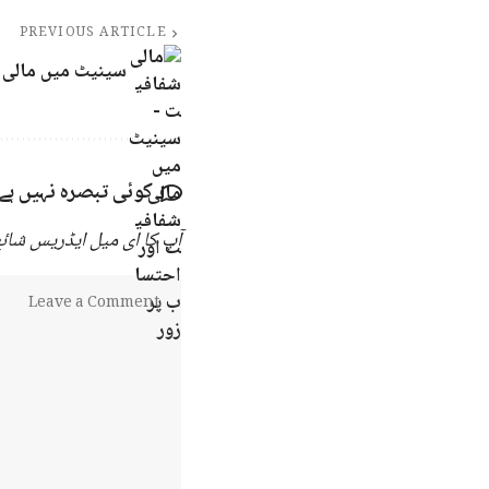
PREVIOUS ARTICLE
سینیٹ میں مالی 
کوئی تبصرہ نہیں ہے
آپ کا ای میل ایڈریس شائع 