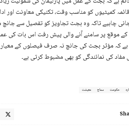
ائم ہے کہ بجٹ کے عمل میں پارلیمان کی شمولیت زیا
قائمہ کمیٹیوں کو مناسب وقت، تکنیکی معاونت اور ا
جانی چاہیے تاکہ وہ بجٹ تجاویز کو تفصیل سے جانچ
2026-27 کے موقع پر سامنے آنے والی پیش رفت اس بات کی عم
ہے کہ مؤثر بجٹ کی جانچ نہ صرف فیصلوں کے معیار کو
 مفاد کی نمائندگی کو بھی مضبوط کرتی ہے۔
ارہ
حکومت
سماج
معیشت
Sha