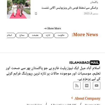
پاکستان
ہراسگی سے تحفظ قومی ہائی ویز پولیس آگاہی نشست
ستمبر 8, 2025
Show More
More News:
حکومت
ادارہ
معیشت
سماج
اسلام
اسلام آباد میل ایک نیوز پلیٹ فارم ہے جو پاکستان بھر سے صحت اور
تعلیم، موسمیات اور موجودہ حالات پر تازہ ترین رپورٹنگ فراہم کرنے
کے لیے پرعزم ہے۔
About Company