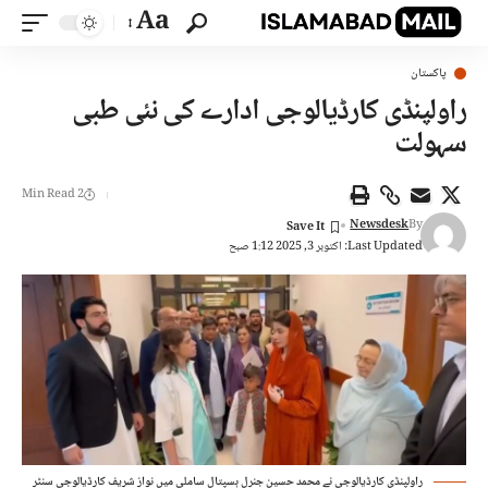
Aa
پاکستان
راولپنڈی کارڈیالوجی ادارے کی نئی طبی
سہولت
2 Min Read
Newsdesk
By
Last Updated: اکتوبر 3, 2025 1:12 صبح
راولپنڈی کارڈیالوجی نے محمد حسین جنرل ہسپتال ساملی میں نواز شریف کارڈیالوجی سنٹر