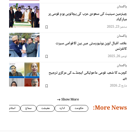
پاکستان
چیئرمین سینیٹ کی سعودی عرب کی پچانویں یومِ قومی پر
مبارکباد
ستمبر 23, 2025
پاکستان
علامہ اقبال اوپن یونیورسٹی میں بین الاقوامی سیرت
کانفرنس
نومبر 26, 2025
پاکستان
کچرے کا شعبہ قومی ماحولیاتی ایجنڈے کی مرکزی ترجیح
بنے
مارچ 2, 2026
Show More
More News:
حکومت
ادارہ
معیشت
سماج
اسلام