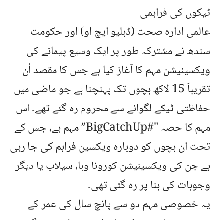
ٹیکوں کی فراہمی
عالمی ادارہ صحت (ڈبلیو ایچ او) اور حکومت
سندھ نے مشترکہ طور پر ایک وسیع پیمانے کی
ویکسینیشن مہم کا آغاز کیا ہے جس کا مقصد اُن
تقریباً 15 لاکھ بچوں تک پہنچنا ہے جو ماضی میں
حفاظتی ٹیکے لگوانے سے محروم رہ گئے تھے۔ اس
مہم کا حصہ "#BigCatchUp” مہم ہے، جس کے
تحت ان بچوں کو دوبارہ ویکسین فراہم کی جا رہی
ہے جن کی ویکسینیشن کورونا وبا، سیلاب یا دیگر
وجوہات کی بنا پر رہ گئی تھی۔
یہ خصوصی مہم دو سے پانچ سال کی عمر کے