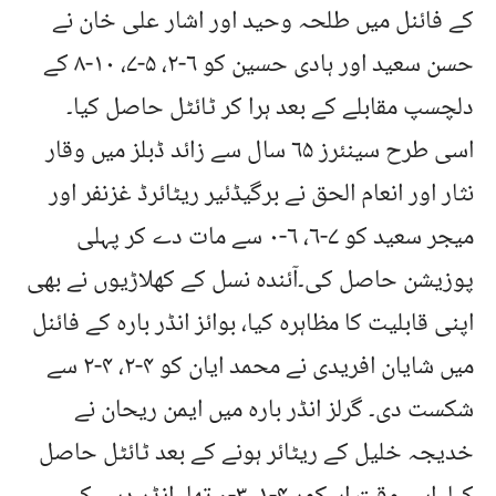
کے فائنل میں طلحہ وحید اور اشار علی خان نے
حسن سعید اور ہادی حسین کو ۶-۲، ۵-۷، ۱۰-۸ کے
دلچسپ مقابلے کے بعد ہرا کر ٹائٹل حاصل کیا۔
اسی طرح سینئرز ۶۵ سال سے زائد ڈبلز میں وقار
نثار اور انعام الحق نے برگیڈئیر ریٹائرڈ غزنفر اور
میجر سعید کو ۷-۶، ۶-۰ سے مات دے کر پہلی
پوزیشن حاصل کی۔آئندہ نسل کے کھلاڑیوں نے بھی
اپنی قابلیت کا مظاہرہ کیا، بوائز انڈر بارہ کے فائنل
میں شایان افریدی نے محمد ایان کو ۴-۲، ۴-۲ سے
شکست دی۔ گرلز انڈر بارہ میں ایمن ریحان نے
خدیجہ خلیل کے ریٹائر ہونے کے بعد ٹائٹل حاصل