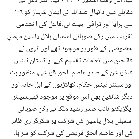
کیا، اس وقت اسکور ۴-۱، ۳-۰ تھا۔ انڈر دس کے
مقابلے میں دانیال عبداللہ نے ایمان شہباز کو ۶-۱
سے ہرایا اور ٹرافی جیت لی۔فائنل کی اختتامی
تقریب میں رکن صوبائی اسمبلی بلال یاسین مہمانِ
خصوصی کے طور پر موجود تھے اور انہوں نے
فاتحین میں انعامات تقسیم کیے۔ پاکستان ٹینس
فیڈریشن کے صدر عاصم الحق قریشی، منظور بٹ
اور سینئر ٹینس حکام، کھلاڑیوں کے اہل خانہ اور
دیگر شائقین بھی اس موقع پر موجود تھے۔سینئر
ایگزیکٹو نائب صدر رشید ملک نے رکن صوبائی
اسمبلی بلال یاسین کی شرکت پر شکرگزاری ظاہر
کی اور عاصم الحق قریشی کی شرکت کو سراہا۔