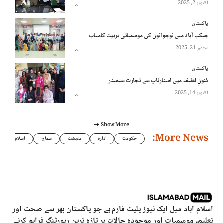
اکتوبر 2, 2025
پاکستان
جیکب آباد میں نوجوانوں کی موسمیاتی تربیت کامیاب
ستمبر 21, 2025
پاکستان
فنونِ لطیفہ میں اسٹارٹاپ سے تجارت سیمینار
اکتوبر 14, 2025
Show More
More News:
حکومت
ادارہ
معیشت
سماج
اسلام
اسلام آباد میل ایک نیوز پلیٹ فارم ہے جو پاکستان بھر سے صحت اور
تعلیم، موسمیات اور موجودہ حالات پر تازہ ترین رپورٹنگ فراہم کرنے