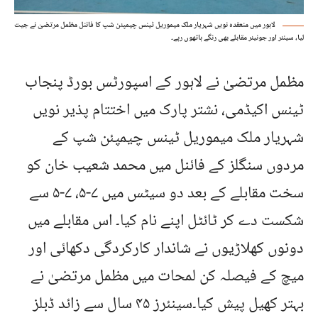
لاہور میں منعقدہ نویں شہریار ملک میموریل ٹینس چیمپئن شپ کا فائنل مظمل مرتضیٰ نے جیت
لیا، سینئر اور جونیئر مقابلے بھی رنگے ہاتھوں رہے۔
مظمل مرتضیٰ نے لاہور کے اسپورٹس بورڈ پنجاب
ٹینس اکیڈمی، نشتر پارک میں اختتام پذیر نویں
شہریار ملک میموریل ٹینس چیمپئن شپ کے
مردوں سنگلز کے فائنل میں محمد شعیب خان کو
سخت مقابلے کے بعد دو سیٹس میں ۷-۵، ۷-۵ سے
شکست دے کر ٹائٹل اپنے نام کیا۔ اس مقابلے میں
دونوں کھلاڑیوں نے شاندار کارکردگی دکھائی اور
میچ کے فیصلہ کن لمحات میں مظمل مرتضیٰ نے
بہتر کھیل پیش کیا۔سینئرز ۴۵ سال سے زائد ڈبلز