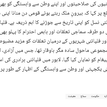
نیوں کی صلاحیتوں اور اپنے وطن سے وابستگی کو بھی 
 پر کہا کہ بیرونِ ملک رہتے ہوئے قومی دن منانا اپنی 
نئی نسل کو اپنی تاریخ سے جوڑنے کا اہم ذریعہ ہے۔ فلپ
دو طرفہ سماجی تعلقات اور باہمی احترام کا پہلو بھی 
ور فلپائنی شہریوں کے درمیان تعلقات کو مزید مضبوط
جموعی ماحول سادہ مگر باوقار تھا، جس میں آزادی، ا
یغام کو نمایاں کیا گیا۔ لاہور میں فلپائنی برادری کی
 یکجہتی اور وطن سے وابستگی کے اظہار کے طور پر دی
ارہ
حکومت
سماج
معیشت