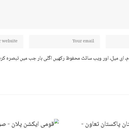
ام، ای میل، اور ویب سائٹ محفوظ رکھیں اگلی بار جب میں تبصرہ کرن