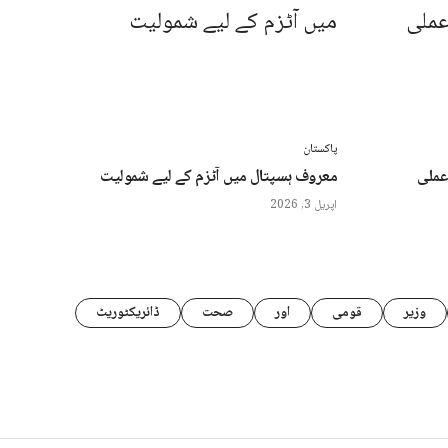
پاکستان
عملی
معروف ہسپتال میں آٹزم کے لیے شمولیت
اپریل 3, 2026
وزیر
قومی
اور
صحت
ڈائریکٹوریٹ