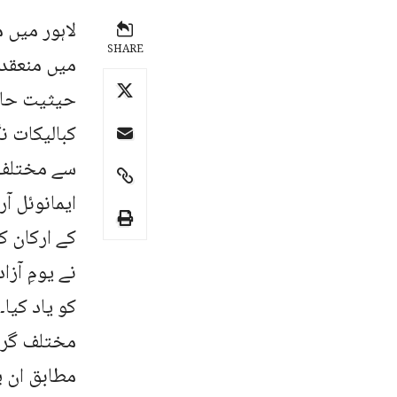
SHARE
میں منعقد
حیثیت حاصل
کبالیکات ن
سے مختلف 
ایمانوئل آ
کے ارکان ک
نے یومِ آز
کو یاد کیا
مختلف گروپ
مطابق ان پ