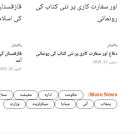
پاکستان
پاکستان
دفاع اور سفارت کاری پر نئی کتاب کی رونمائی
قازقستان کے 
آمد
جنوری 15, 2026
اکتوبر 25, 2025
More News:
حکومت
ادارہ
معیشت
سماج
پنجاب
آئی
میڈیا
سیکرٹریٹ
وزارتِ