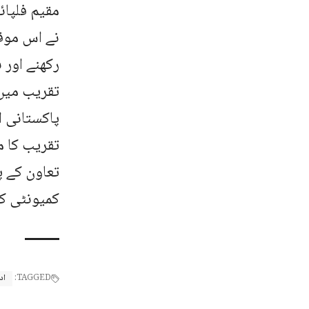
مقیم فلپائ
نے اس موقع
رکھنے اور 
تقریب میں 
پاکستانی ا
تقریب کا م
تعاون کے پ
کمیونٹی کی
TAGGED:
اد