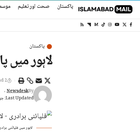
پاکستان
صحت اور تعلیم
موسم
پاکستان
لاہور میں پا
2 Min Read
Newsdesk
By
Last Updated: جون 24, 2026 9:32 صبح
لاہور میں فلپائنی برادری نے 128ویں یوم آزادی کی تقریب منعقد کی، جس میں سفیر، برادری کے ارکان اور پ