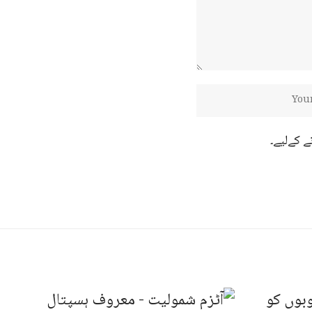
ے کےلیے۔