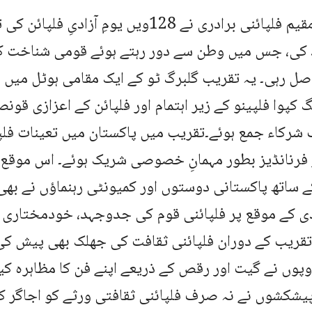
لاہور میں مقیم فلپائنی برادری نے 128ویں یومِ آز
 کی، جس میں وطن سے دور رہتے ہوئے قومی شناخت کے 
 رہی۔ یہ تقریب گلبرگ ٹو کے ایک مقامی ہوٹل میں م
گ کپوا فلپینو کے زیر اہتمام اور فلپائن کے اعزازی قو
شرکاء جمع ہوئے۔تقریب میں پاکستان میں تعینات فلپ
ر فرنانڈیز بطور مہمانِ خصوصی شریک ہوئے۔ اس موقع پ
ے ساتھ پاکستانی دوستوں اور کمیونٹی رہنماؤں نے بھ
ادی کے موقع پر فلپائنی قوم کی جدوجہد، خودمختاری 
۔تقریب کے دوران فلپائنی ثقافت کی جھلک بھی پیش کی
وں نے گیت اور رقص کے ذریعے اپنے فن کا مظاہرہ کی
یشکشوں نے نہ صرف فلپائنی ثقافتی ورثے کو اجاگر کیا