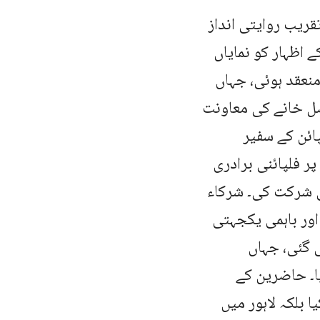
ادیِ فلپائن کی تقریب روایتی انداز
اظہار کو نمایاں
نعقد ہوئی، جہاں
نصل خانے کی معاونت
ائن کے سفیر
ر فلپائنی برادری
ی شرکت کی۔ شرکاء
اور باہمی یکجہتی
 گئی، جہاں
ا۔ حاضرین کے
 بلکہ لاہور میں