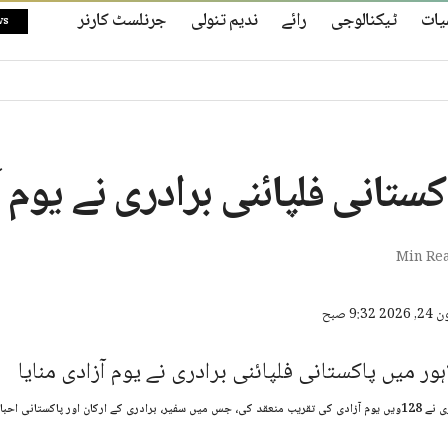
یات
ٹیکنالوجی
رائے
ندیم تنولی
جرنلسٹ کارنر
ws
کستانی فلپائنی برادری نے یوم آ
اکستانی احباب شریک ہوئے۔