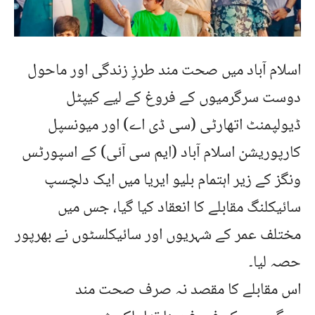
اسلام آباد میں صحت مند طرزِ زندگی اور ماحول
دوست سرگرمیوں کے فروغ کے لیے کیپٹل
ڈیولپمنٹ اتھارٹی (سی ڈی اے) اور میونسپل
کارپوریشن اسلام آباد (ایم سی آئی) کے اسپورٹس
ونگز کے زیر اہتمام بلیو ایریا میں ایک دلچسپ
سائیکلنگ مقابلے کا انعقاد کیا گیا، جس میں
مختلف عمر کے شہریوں اور سائیکلسٹوں نے بھرپور
حصہ لیا۔
اس مقابلے کا مقصد نہ صرف صحت مند