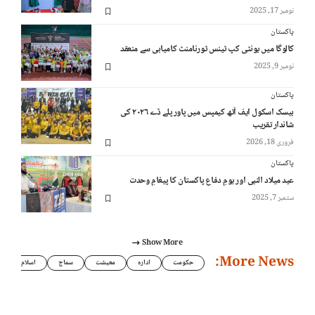
نومبر 17, 2025
پاکستان
کالوگا میں یونٹی کپ ٹینس ٹورنامنٹ کامیابی سے منعقد
نومبر 9, 2025
پاکستان
بیسک اسکول ایف آٹھ کیمپس میں پاور پلے ڈے ۲۰۲۶ کی
شاندار تقریب
فروری 18, 2026
پاکستان
عید میلاد النبی اور یومِ دفاع پاکستان کا پیغامِ وحدت
ستمبر 7, 2025
Show More
More News:
حکومت
ادارہ
معیشت
سماج
اسلام