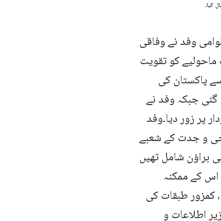
ل کیا۔
یک بین الاقوامی وفد نے وفاقی
 ماحولیے کو تقویت
 سے پاکستان کی
گئی جبکہ وفد نے
ر پر زور دیا۔وفد
وجی و جدت کے شعبے
لی براؤن شامل تھیں
 اس کے ممکنہ
، کمزور طبقات کی
رِ اطلاعات و