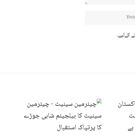
ے کےلیے۔