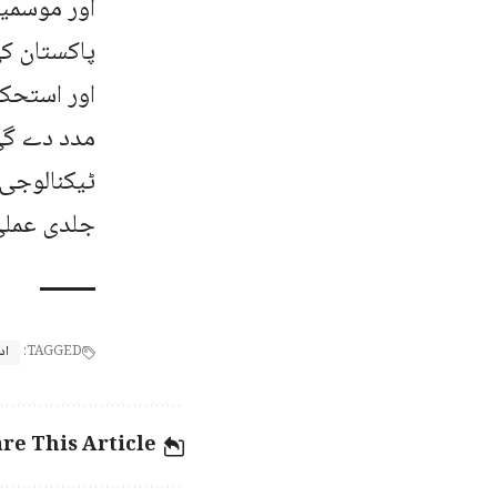
اور موسمیا
پاکستان کی
اور استحکا
مدد دے گی
ٹیکنالوجی 
جلدی عملی
TAGGED:
اد
re This Article