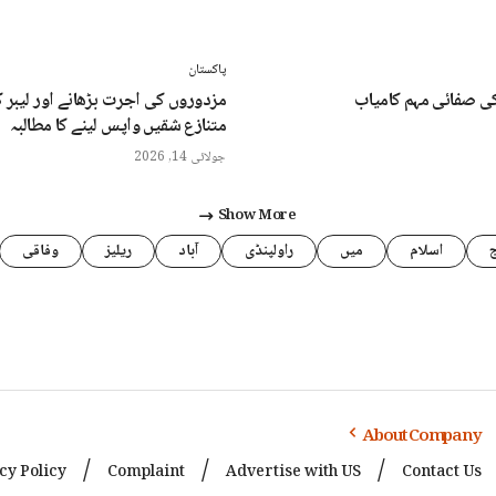
پاکستان
ی صفائی مہم کامیاب
مزدوروں کی اجرت بڑھانے اور لیبر 
متنازع شقیں واپس لینے کا مطالبہ
جولائی 14, 2026
Show More
اسلام
میں
راولپنڈی
آباد
ریلیز
وفاقی
About Company
cy Policy
Complaint
Advertise with US
Contact Us