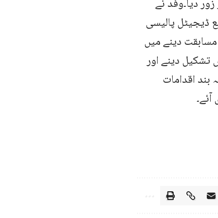
زور دیا۔وفد نے
ع ڈیجیٹل پالیسی
 مسابقت دینے میں
 تشکیل دینے اور
 بند اقدامات
آئے۔