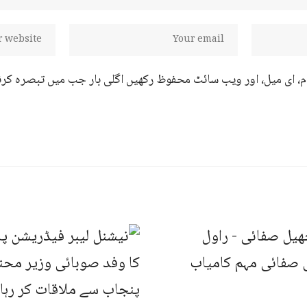
ام، ای میل، اور ویب سائٹ محفوظ رکھیں اگلی بار جب میں تبصرہ کرن