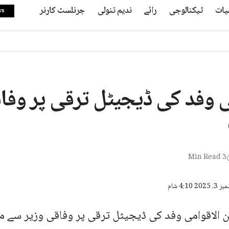
یات
ٹیکنالوجی
رائے
ندیم تنولی
جرنلسٹ کارنر
ws
ی وفد کی ڈیجیٹل ترقی پر وفا
3 Min Read