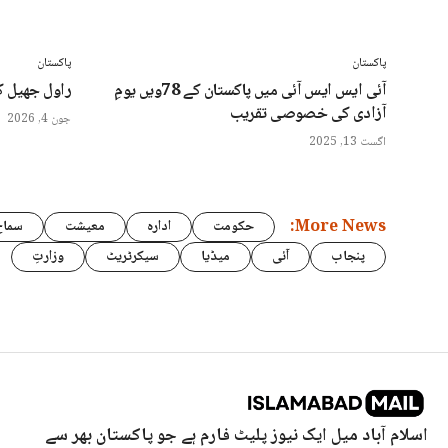
پاکستان
پاکستان
آئی ایس ایس آئی میں پاکستان کے 78ویں یومِ
راول جھیل ک
آزادی کی خصوصی تقریب
جون 4, 2026
اگست 13, 2025
More News:
حکومت
ادارہ
معیشت
سماج
پنجاب
آئی
میڈیا
سیکرٹریٹ
وزارتِ
اسلام آباد میل ایک نیوز پلیٹ فارم ہے جو پاکستان بھر سے