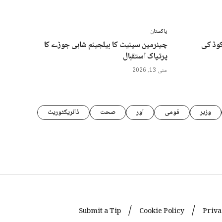
پاکستان
کوڈ کی
چیئرمین سینیٹ کا بیلجیئم شاہی جوڑے کا
پرتپاک استقبال
مئی 13, 2026
وزیر
قومی
اور
صحت
ڈائریکٹوریٹ
Submit a Tip
Cookie Policy
Priva