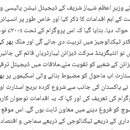
 وزیرِ اعظم شہباز شریف کے ڈیجیٹل نیشن پالیسی وژ
 کے اہم اقدامات کا ذکر کیا اور خاص طور پر انسپائر
پروگرام کا حو
ر ٹیکنالوجیز میں تربیت دی جائے گی اور ملک بھر ک
 نو انٹیگریٹڈ سرکٹ ڈیزائن لیبارٹریاں قائم کی جائیں 
زائن کے شعبے کو تقویت ملے۔ملاقات میں ڈیجیٹل تر
ارٹ اپ ماحول کو مضبوط بنانے والی اسکیموں پر بھی
نے پاکستان کی جانب سے شروع کردہ بریج اسٹارٹ اور
گرام کی تعریف کی اور کہا کہ یہ اقدامات نوجوان کارو
چ کو فروغ دینے میں معاون ثابت ہوں گے۔ اس موقع پ
داری کے ذریعے ٹیکنالوجی کے ذریعے سماجی و اقتصاد