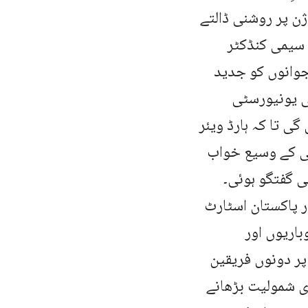
ن پر روشنی ڈالتے
 سیمی کنڈکٹر
الہ دیا۔ بتایا گیا کہ اس پروگرام کے تحت ٪۷۲۰۰ نوجوانوں کو جدید
ی یونیورسٹی
گی تا کہ ہارڈ ویئر
قی کے وسیع خواب
 گفتگو ہوئی۔
 پاکستان اسٹارٹ
باریوں اور
ر دونوں فریقین
ی شمولیت بڑھانے