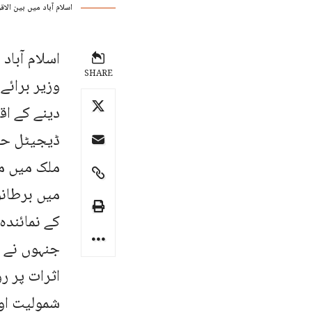
اسلام آباد میں بین الا
SHARE
وزیر برائے
دینے کے اق
ڈیجیٹل حک
ملک میں مو
میں برطانو
کے نمائندہ
جنہوں نے م
اثرات پر ر
شمولیت اور