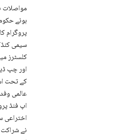
مواصلات نے
ہوئے حکومت
سیمی کنڈکٹ
کلسٹرز میں
اور چپ ڈی
کے تحت اسٹ
عالمی وفد 
اپ فنڈ پرو
اختراعی سو
نے شراکت 