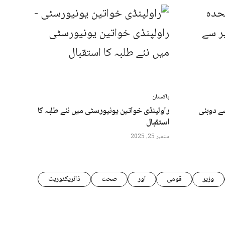
پاکستان
ے دوبئی
راولپنڈی خواتین یونیورسٹی میں نئے طلبہ کا
استقبال
ستمبر 25, 2025
وزیر
قومی
اور
صحت
ڈائریکٹوریٹ