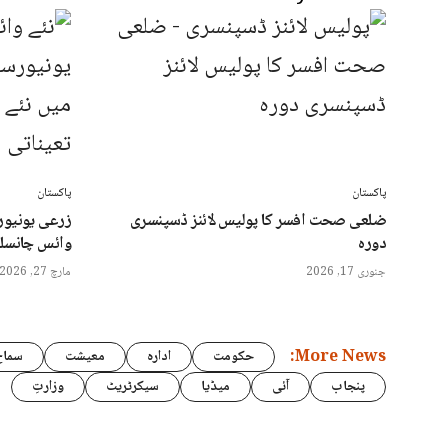
پاکستان
پاکستان
ضلعی صحت افسر کا پولیس لائنز ڈسپنسری
زرعی یونیور
دورہ
وائس چانسلر
جنوری 17, 2026
مارچ 27, 2026
More News:
حکومت
ادارہ
معیشت
سماج
پنجاب
آئی
میڈیا
سیکرٹریٹ
وزارتِ