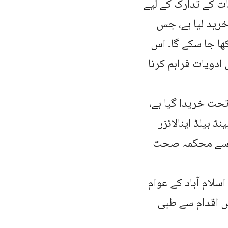
ت کے تدارک کے لیے
 خرید لیا ہے، جس
ھا جا سکے گا۔ اس
ادویات فراہم کرنا
ت خریدا گیا ہے،
 ہیلڈ اینالائزر
س سے محکمہ صحت
لام آباد کے عوام
س اقدام سے طبی