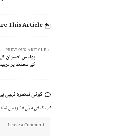
re This Article
PREVIOUS ARTICLE
پولیس افسران کے ل
کے تحفظ پر تربی
کوئی تبصرہ نہیں ہے
آپ کا ای میل ایڈریس شائع 