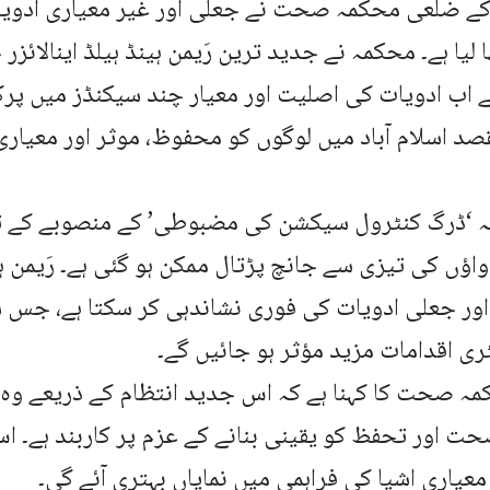
 کے ضلعی محکمہ صحت نے جعلی اور غیر معیاری ادویا
ا لیا ہے۔ محکمہ نے جدید ترین رَیمن ہینڈ ہیلڈ اینالائزر
اب ادویات کی اصلیت اور معیار چند سیکنڈز میں پرک
قصد اسلام آباد میں لوگوں کو محفوظ، موثر اور معیاری 
لہ ‘ڈرگ کنٹرول سیکشن کی مضبوطی’ کے منصوبے کے تح
ں کی تیزی سے جانچ پڑتال ممکن ہو گئی ہے۔ رَیمن ہینڈ
ور جعلی ادویات کی فوری نشاندہی کر سکتا ہے، ج
ری اقدامات مزید مؤثر ہو جائیں گے۔
 صحت کا کہنا ہے کہ اس جدید انتظام کے ذریعے وہ اس
 اور تحفظ کو یقینی بنانے کے عزم پر کاربند ہے۔ ا
عیاری اشیا کی فراہمی میں نمایاں بہتری آئے گی۔