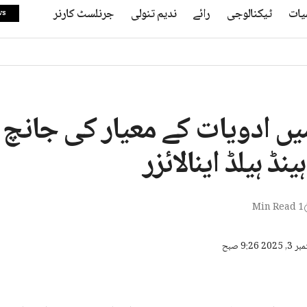
یات
ٹیکنالوجی
رائے
ندیم تنولی
جرنلسٹ کارنر
ws
میں ادویات کے معیار کی جانچ 
نڈ ہیلڈ اینالائزر
1 Min Read