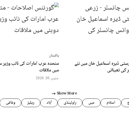
پاکستان
سٹی ڈیرہ اسماعیل خان میں نئے
متحدہ عرب امارات کی نائب وزیر س
 کی تعیناتی
میں ملاقات
جنوری 30, 2026
Show More
اسلام
میں
راولپنڈی
آباد
ریلیز
وفاقی