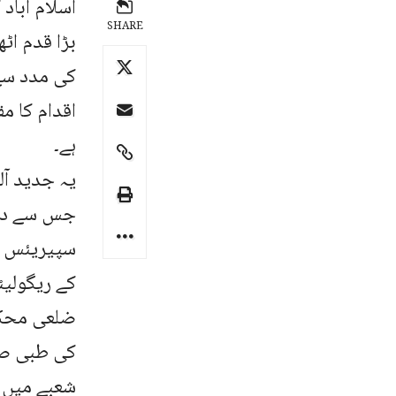
اسلام آباد
SHARE
بڑا قدم اٹھ
کی مدد سے 
اقدام کا م
ہے۔
یہ جدید آ
جس سے دواؤ
سپیریئس ا
کے ریگولیٹ
ضلعی محکمہ
کی طبی صحت
شعبے میں م