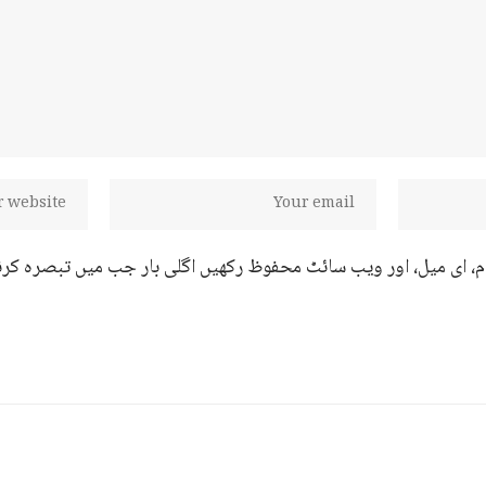
ام، ای میل، اور ویب سائٹ محفوظ رکھیں اگلی بار جب میں تبصرہ کرن