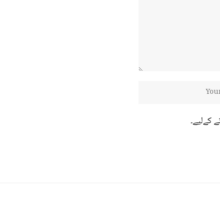
ے کےلیے۔