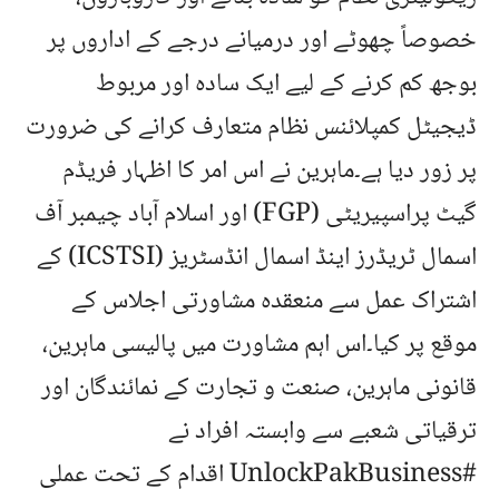
خصوصاً چھوٹے اور درمیانے درجے کے اداروں پر
بوجھ کم کرنے کے لیے ایک سادہ اور مربوط
ڈیجیٹل کمپلائنس نظام متعارف کرانے کی ضرورت
پر زور دیا ہے۔ماہرین نے اس امر کا اظہار فریڈم
گیٹ پراسپیریٹی (FGP) اور اسلام آباد چیمبر آف
اسمال ٹریڈرز اینڈ اسمال انڈسٹریز (ICSTSI) کے
اشتراک عمل سے منعقدہ مشاورتی اجلاس کے
موقع پر کیا۔اس اہم مشاورت میں پالیسی ماہرین،
قانونی ماہرین، صنعت و تجارت کے نمائندگان اور
ترقیاتی شعبے سے وابستہ افراد نے
#UnlockPakBusiness اقدام کے تحت عملی