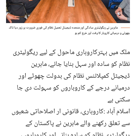
ماہرین نے ریگولیٹری سادگی اور متحدہ ڈیجیٹل تعمیل نظام کی فوری ضرورت پر زور دیا تاکہ
چھوٹے و درمیانے کاروبار کا وقت اور خرچ کم ہو
ملک میں بہترکاروباری ماحول کے لیے ریگولیٹری
نظام کو سادہ اور سہل بنایا جائے، ماہرین
ڈیجیٹل کمپلائنس نظام کی بدولت چھوٹے اور
درمیانے درجے کے کاروباروں کو سہولت دی جا
سکتی ہے
اسلام آباد :کاروباری، قانونی ار اصلاحاتی شعبوں
سے تعلق رکھنے والے ماہرین نے پاکستان کے
ریگولیٹری نظام کو سادہ بنانے اور کاروباروں،