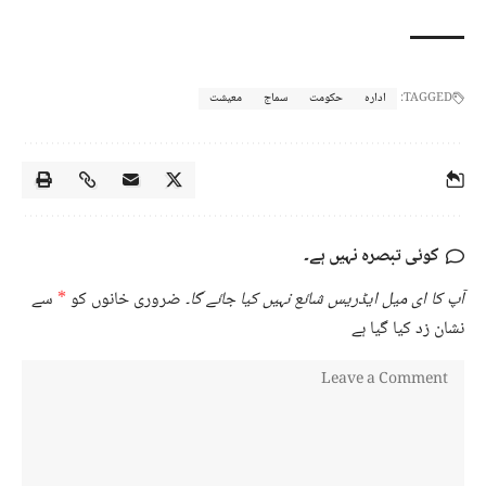
TAGGED:
ادارہ
حکومت
سماج
معیشت
کوئی تبصرہ نہیں ہے۔
آپ کا ای میل ایڈریس شائع نہیں کیا جائے گا۔
ضروری خانوں کو
*
سے
نشان زد کیا گیا ہے