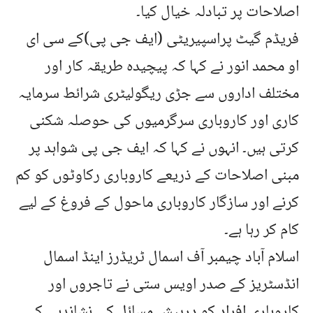
اصلاحات پر تبادلہ خیال کیا۔
فریڈم گیٹ پراسپیریٹی (ایف جی پی)کے سی ای
او محمد انور نے کہا کہ پیچیدہ طریقہ کار اور
مختلف اداروں سے جڑی ریگولیٹری شرائط سرمایہ
کاری اور کاروباری سرگرمیوں کی حوصلہ شکنی
کرتی ہیں۔ انہوں نے کہا کہ ایف جی پی شواہد پر
مبنی اصلاحات کے ذریعے کاروباری رکاوٹوں کو کم
کرنے اور سازگار کاروباری ماحول کے فروغ کے لیے
کام کر رہا ہے۔
اسلام آباد چیمبر آف اسمال ٹریڈرز اینڈ اسمال
انڈسٹریز کے صدر اویس ستی نے تاجروں اور
کاروباری افراد کو درپیش مسائل کی نشاندہی کے