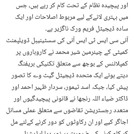
اور پیچیدہ نظام کے تحت کام کر رہے ہیں، جس
میں بہتری لانےکے لیے مربوط اصلاحات اور ایک
سادہ ڈیجیٹل فریم ورک ناگزیر ہے۔
آئی سی ایس ٹی ایس آئی کی سسٹینیبل ڈویلپمنٹ
کمیٹی کے چیئرمین شیر محمد نے کاروباروں پر
کمپلائنس کے بوجھ سے متعلق تکنیکی بریفنگ
دیتے ہوئے ایک متحدہ ڈیجیٹل گیٹ وے کا تصور
پیش کیا، جبکہ اسد تیمور، سردار ظہیر احمد اور
ڈاکٹر ضیاء اللہ رنجھا نے قانونی پیچیدگیوں اور
متعدد رجسٹریشن تقاضوں سے متعلق عملی مسائل
اجاگر کیے اور ان رکاوٹوں کو دور کرنے کےلئے مل
کر کام کرنے کی ضرورت پر زور دیا۔ایڈیشنل