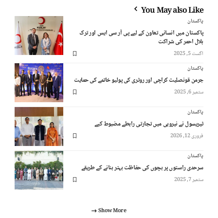
You May also Like
پاکستان
پاکستان میں انسانی تعاون کے لیے پی آر سی ایس اور ترک
ہلال احمر کی شراکت
اگست 5, 2025
پاکستان
جرمن قونصلیٹ کراچی اور روٹری کی پولیو خاتمے کی حمایت
ستمبر 6, 2025
پاکستان
ٹیریسول نے نیروبی میں تجارتی رابطے مضبوط کیے
فروری 12, 2026
پاکستان
سرحدی راستوں پر بچوں کی حفاظت بہتر بنانے کے طریقے
ستمبر 7, 2025
Show More