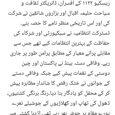
ریسکیو ١١٢٢ کے افسران، ڈائریکٹر ثقافت و
سیاحت حلیمہ اقبال اور ہزاروں شائقین نے شرکت
کی اور اس تاریخی منظر نامے کا حصہ بنے۔
ڈسٹرکٹ انتظامیہ نے سیکیورٹی اور شرکاء کی
حفاظت کے بہترین انتظامات کیے تھے جس سے
مقابلے پرانے معیار کے مطابق پرامن طور پر جاری
رہے۔ وفاقی دستہ بینڈ نے پاکستان اور چین
دوستی کے نغمات پیش کیے جبکہ وفاقی دستے
کے جوانوں نے خٹک رقص کا شاندار مظاہرہ پیش
کر کے محفل کو یادگار بنا دیا۔رنگ برنگی کشتیوں،
ڈھول کی تھاپ اور کھلاڑیوں کے جوشیلے نعرے
پورے مقام پر جوش بھر رہے تھے۔ اژدہا کشتی میں