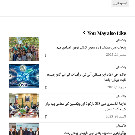
You May also Like
پاکستان
پنجاب میں سیلاب زدہ بچوں کیلئے فوری امدادی مہم
ستمبر 24, 2025
پاکستان
فائیو جی (5G) پر منتقلی آئی ٹی برآمدات کے لیے گیم چینجر
ثابت ہوگی: پاشا
مارچ 13, 2026
پاکستان
فارما انڈسٹری میں 2D بارکوڈ اور ویکسین کی مقامی پیداوار
کی حکمت عملی
اگست 26, 2025
پاکستان
ریگولیٹری منصوبہ بندی میں تاریخی پیش رفت