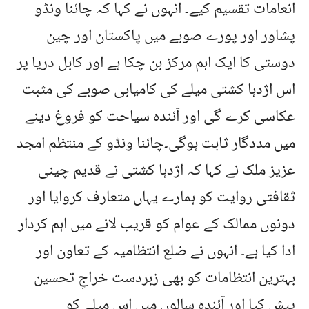
انعامات تقسیم کیے۔ انہوں نے کہا کہ چائنا ونڈو
پشاور اور پورے صوبے میں پاکستان اور چین
دوستی کا ایک اہم مرکز بن چکا ہے اور کابل دریا پر
اس اژدہا کشتی میلے کی کامیابی صوبے کی مثبت
عکاسی کرے گی اور آئندہ سیاحت کو فروغ دینے
میں مددگار ثابت ہوگی۔چائنا ونڈو کے منتظم امجد
عزیز ملک نے کہا کہ اژدہا کشتی نے قدیم چینی
ثقافتی روایت کو ہمارے یہاں متعارف کروایا اور
دونوں ممالک کے عوام کو قریب لانے میں اہم کردار
ادا کیا ہے۔ انہوں نے ضلع انتظامیہ کے تعاون اور
بہترین انتظامات کو بھی زبردست خراجِ تحسین
پیش کیا اور آئندہ سالوں میں اس میلے کو