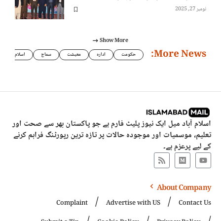
نومبر 27, 2025
Show More
More News:
حکومت
ادارہ
معیشت
سماج
اسلام
اسلام آباد میل ایک نیوز پلیٹ فارم ہے جو پاکستان بھر سے صحت اور
تعلیم، موسمیات اور موجودہ حالات پر تازہ ترین رپورٹنگ فراہم کرنے
کے لیے پرعزم ہے۔
About Company
Complaint
Advertise with US
Contact Us