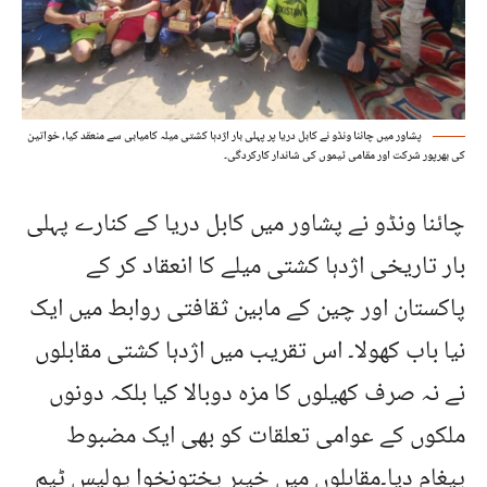
پشاور میں چائنا ونڈو نے کابل دریا پر پہلی بار اژدہا کشتی میلہ کامیابی سے منعقد کیا، خواتین
کی بھرپور شرکت اور مقامی ٹیموں کی شاندار کارکردگی۔
چائنا ونڈو نے پشاور میں کابل دریا کے کنارے پہلی
بار تاریخی اژدہا کشتی میلے کا انعقاد کر کے
پاکستان اور چین کے مابین ثقافتی روابط میں ایک
نیا باب کھولا۔ اس تقریب میں اژدہا کشتی مقابلوں
نے نہ صرف کھیلوں کا مزہ دوبالا کیا بلکہ دونوں
ملکوں کے عوامی تعلقات کو بھی ایک مضبوط
پیغام دیا۔مقابلوں میں خیبر پختونخوا پولیس ٹیم