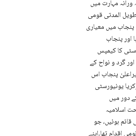
 ورانہ مہارت میں
 طویل المدتی قومی
 پنجاب میں معیاری
ا اور پنجاب
رسٹی کا کیمپس
 اور گرد و نواح کے
یراعلیٰ پنجاب اس
زکریا یونیورسٹی
ے دور میں
حت اسلامیہ
 قائم ہوئیں، جو
می اقدام تھا۔اپنے