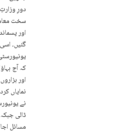
دورِ وزارتِ
سخت معاشی
اور پسماند
گئیں۔ اسی 
یونیورسٹی
کہ آج بہا
اور ہزاروں
نمایاں کردا
نے یونیورس
ڈالی جبکہ
مسائل اجاگ