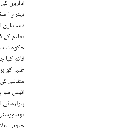
اداروں کے 
بہتری آ سک
ذمہ داری ا
تعلیم کے ف
حکومت سے م
قائم کیا جا
طلبہ کو بر
مطالبے کی 
انیس سو پچ
پارلیمانی 
یونیورسٹی 
جنوبی علاق