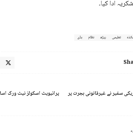
کریہ ادا کیا۔
اتذہ
تعلیمی
ریڑھ
نظام
ہڈی
Sha
ریکی سفیر نے غیرقانونی ہجرت پر
پرائیویٹ اسکولز نیٹ ورک اسلا
۔