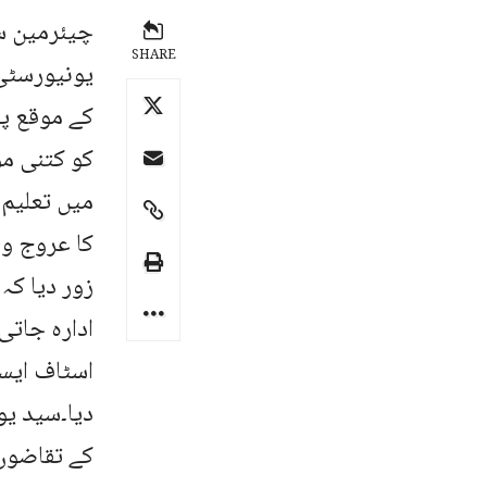
چیئرمین سی
SHARE
یونیورسٹی
کے موقع پر
کو کتنی مؤ
میں تعلیم،
کا عروج و 
زور دیا کہ
ادارہ جاتی
اسٹاف ایسو
دیا۔سید یو
کے تقاضوں