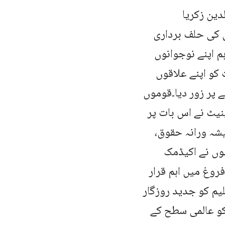
دین زکریا
 کی حلف برداری
م اپنے نوجوانوں
 کو اپنے علاقوں
 پر زور دیا۔قوموں
نیٹ نے اس بات پر
یشہ ورانہ حقوق،
ہوں نے اکیڈمک
روغ میں اہم قرار
یم کو جدید روزگار
کو عالمی سطح کے