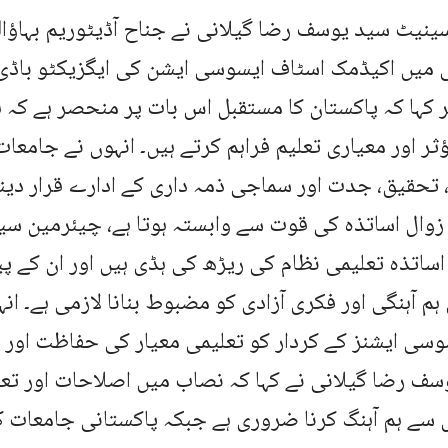
نیٹ سید یوسف رضا گیلانی نے جناح آڈیٹوریم بہاؤال
 میں اکیڈمک اسٹاف ایسوسی ایشن کی ایگزیکٹو باڈی
 کہا کہ پاکستان کا مستقبل اس بات پر منحصر ہے کہ ہ
ثر اور معیاری تعلیم فراہم کرتے ہیں۔ انہوں نے جامعات
 تحقیق، جدت اور سماجی ذمہ داری کے ادارے قرار دینے
زوال اساتذہ کی قوت سے وابستہ ہوتا ہے، چیئرمین سی
 اساتذہ تعلیمی نظام کی ریڑھ کی ہڈی ہیں اور ان کے پ
 ہم آہنگی اور فکری آزادی کو مضبوط بنانا لازمی ہے۔ ان
سی ایشنز کے کردار کو تعلیمی معیار کی حفاظت اور ف
سف رضا گیلانی نے کہا کہ نصاب میں اصلاحات اور تعل
 سے ہم آہنگ کرنا ضروری ہے جبکہ پاکستانی جامعات 