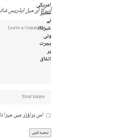
آپ کا ای میل ایڈریس شائع 
اس براؤزر میں میرا ن