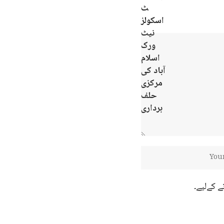
ے کےلیے۔