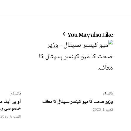
You May also Like
پاکستان
پاکستان
وزیر صحت کا میو کینسر ہسپتال کا معائنہ
او پی ایف مم
خصوصی رعا
اکتوبر 1, 2025
اگست 6, 2025