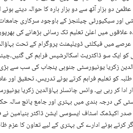
 عظمیٰ دو ہزار آٹھ سے دو ہزار بارہ کا حوالہ دیتے ہوئے 
 اور سیکیورٹی چیلنجز کے باوجود سرکاری جامعات 
ہ علاقوں میں اعلیٰ تعلیم تک رسائی بڑھانے کی بھرپ
عرصے میں فیکلٹی ڈویلپمنٹ پروگرام کے تحت بہاؤالد
 کو ایک سو ڈاکٹریٹ اسکالرشپس فراہم کی گئیں۔چیئر
ؤالدین زکریا یونیورسٹی جنوبی پنجاب کی سب سے بڑی
 طلبہ کو تعلیم فراہم کرتے ہوئے تدریس، تحقیق اور عل
ر ادا کر رہی ہے۔ وائس چانسلر بہاؤالدین زکریا یونیورس
ٹی کی درجہ بندی میں بہتری اور جامع پانچ سالہ حک
 صدر اکیڈمک اسٹاف ایسوسی ایشن ڈاکٹر بنیامین نے 
ر کرتے ہوئے ادارے کی بہتری کے لیے تعاون کا عزم ظاہ