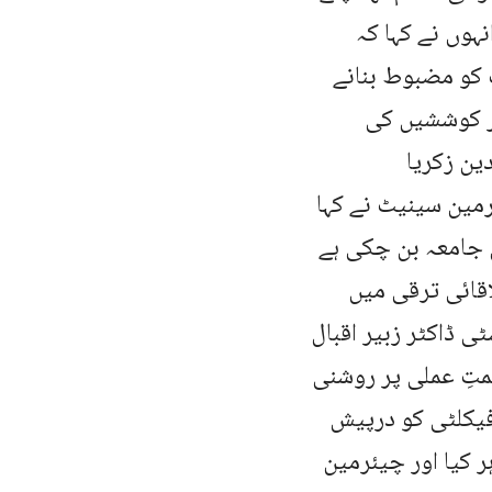
انہوں نے کہا کہ
کو مضبوط بنانے
ور کوششیں کی
ین زکریا
مین سینیٹ نے کہا
 جامعہ بن چکی ہے
اقائی ترقی میں
ٹی ڈاکٹر زبیر اقبال
متِ عملی پر روشنی
فیکلٹی کو درپیش
ر کیا اور چیئرمین