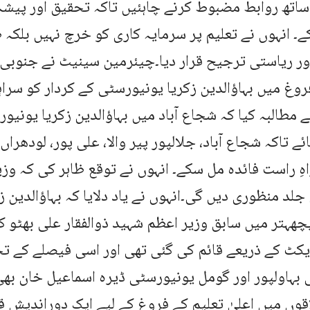
ساتھ روابط مضبوط کرنے چاہئیں تاکہ تحقیق اور پیشہ
ے۔ انہوں نے تعلیم پر سرمایہ کاری کو خرچ نہیں بلکہ
ور ریاستی ترجیح قرار دیا۔چیئرمین سینیٹ نے جنوبی
روغ میں بہاؤالدین زکریا یونیورسٹی کے کردار کو سراہ
طالبہ کیا کہ شجاع آباد میں بہاؤالدین زکریا یونیو
ئے تاکہ شجاع آباد، جلالپور پیر والا، علی پور، لودھراں
اہِ راست فائدہ مل سکے۔ انہوں نے توقع ظاہر کی کہ وز
جلد منظوری دیں گی۔انہوں نے یاد دلایا کہ بہاؤالدین 
ھہتر میں سابق وزیر اعظم شہید ذوالفقار علی بھٹو ک
ایکٹ کے ذریعے قائم کی گئی تھی اور اسی فیصلے کے ت
بہاولپور اور گومل یونیورسٹی ڈیرہ اسماعیل خان بھی
وں میں اعلیٰ تعلیم کے فروغ کے لیے ایک دوراندیش قو