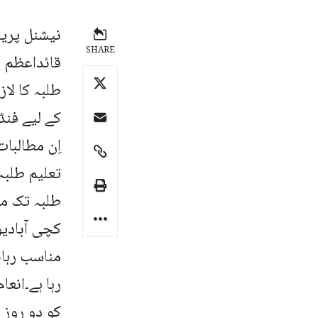
نیشنل پری
SHARE
قائداعظم ی
طلبہ کا لا
کے لیے فنڈ 
اِن مطالبا
طلبہ تک م
کچی آبادی
مناسب رہا
کو دو روز 