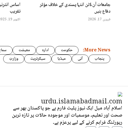
جامعات آن لائن انتہا پسندی کے خلاف مؤثر
اساس انٹرنی
دفاع بنیں
تقریب
فروری 17, 2026
اکتوبر 19, 2025
More News:
حکومت
ادارہ
معیشت
سماج
پنجاب
آئی
میڈیا
سیکرٹریٹ
وزارتِ
اسلام آباد میل ایک نیوز پلیٹ فارم ہے جو پاکستان بھر سے
صحت اور تعلیم، موسمیات اور موجودہ حالات پر تازہ ترین
رپورٹنگ فراہم کرنے کے لیے پرعزم ہے۔