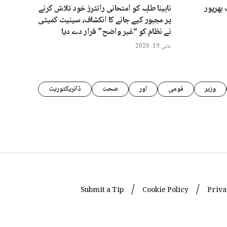
 بھرپور
نابینا طلبہ کو امتحانی رائٹرز خود تلاش کرنے
پر مجبور کیے جانے کا انکشاف، سینیٹ کمیٹی
نے نظام کو “غیر واضح” قرار دے دیا
مئی 19, 2026
وزیر
قومی
اور
صحت
ڈائریکٹوریٹ
Submit a Tip
Cookie Policy
Priva