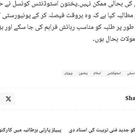
کی بحالی ممکن نہیں۔پختون اسٹوڈنٹس کونسل نے حک
مطالبہ کیا ہے کہ وہ بروقت فیصلہ کر کے یونیورسٹی ک
طور پر طلبہ کو مناسب رہائش فراہم کی جا سکے اور ہڑ
ولات بحال ہوں۔
بادسٹی
اسٹوڈنٹس
اسلام
پختون
رپورٹر
Sha
کو جدید فنی تربیت کی اسناد دی
پیپلز پارٹی برطانیہ میں کارک