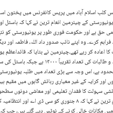
س کلب اسلام آباد میں پریس کانفرنس میں پختون ا
ونیورسٹی کے چیئرمین انعام ترین نے کہا کہ ہاسٹل ا
زمی حق ہے اور حکومت فوری طور پر یونیورسٹی کو نئے
فراہم کرے۔ وہ اپنے نائب صدور داد اللہ، فاطمہ اور دیگ
ت کا اعادہ کر رہے تھے۔چیئرمین نے بتایا کہ قائداعظم ی
حدود ہے، اس وجہ سے بڑی تعداد میں طلبہ یونیورسٹ
وں اور کرایہ کے غیر معیاری رہائش گاہوں میں مقیم ہی
ئشی سہولت کا فقدان تعلیمی اور معاشی دونوں سطحوں
رہا ہے۔انعام ترین نے کہا کہ ۸ جنوری کو سی ڈی اے اور
میں مکانات خالی کرنے کے نوٹس دیے گئے ہیں، جب کہ