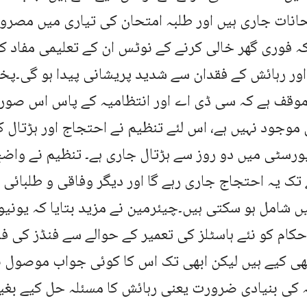
حانات جاری ہیں اور طلبہ امتحان کی تیاری میں مصروف
 فوری گھر خالی کرنے کے نوٹس ان کے تعلیمی مفاد کو
اور رہائش کے فقدان سے شدید پریشانی پیدا ہو گی۔پ
موقف ہے کہ سی ڈی اے اور انتظامیہ کے پاس اس صورت
موجود نہیں ہے، اس لئے تنظیم نے احتجاج اور ہڑتال کا
یورسٹی میں دو روز سے ہڑتال جاری ہے۔ تنظیم نے واضح
تک یہ احتجاج جاری رہے گا اور دیگر وفاقی و طلبائی
ں شامل ہو سکتی ہیں۔چیئرمین نے مزید بتایا کہ یون
حکام کو نئے ہاسٹلز کی تعمیر کے حوالے سے فنڈز کی فر
ی کیے ہیں لیکن ابھی تک اس کا کوئی جواب موصول نہیں
ہ کی بنیادی ضرورت یعنی رہائش کا مسئلہ حل کیے بغ