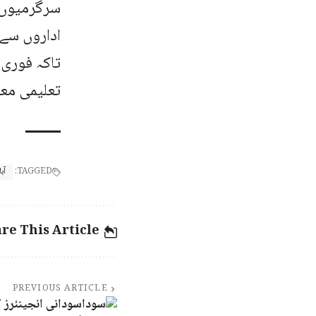
سرگرمیوں 
اداروں سے 
تاکہ فوری 
تعلیمی معم
TAGGED:
آ
re This Article
PREVIOUS ARTICLE
سودانی انجینئرز 