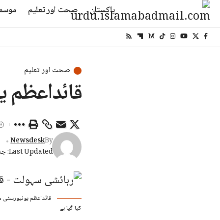
پاکستان
صحت اور تعلیم
موسم
صحت اور تعلیم
قائداعظم ی
Newsdesk
By
Last Updated: جنوری 14, 2026 11:38 شام
قائداعظم یونیورسٹی می
کیا گیا ہے