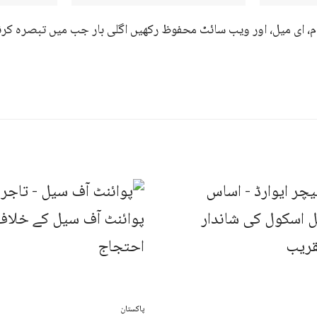
ام، ای میل، اور ویب سائٹ محفوظ رکھیں اگلی بار جب میں تبصرہ کرن
پاکستان