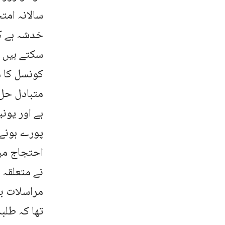
سالانہ امت
خدشہ ہے کہ
سکتے ہیں 
کونسل کا 
متبادل حل 
ہے اور یون
پورے ہونے 
احتجاج می
نے متعلقہ 
مراسلات بھ
تھا کہ طلب