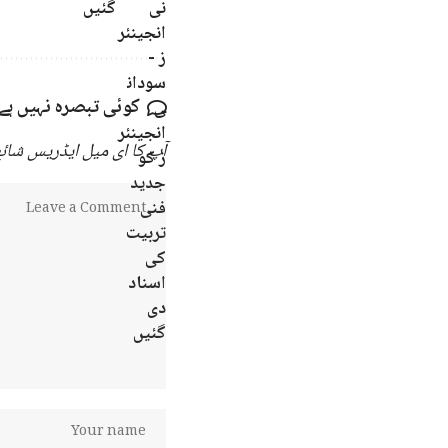
گئیں
کوئی تبصرہ نہیں ہے
آپ کا ای میل ایڈریس شائع 