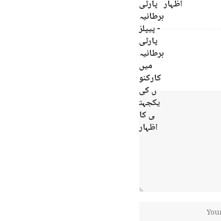
اظہار