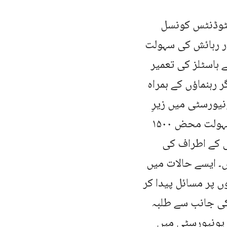
سٹوڈنٹس کونسل
ور رہائش کی سہولت
 ہاسٹلز کی تعمیر
ر رہنماؤں کے ہمراہ
ونیورسٹی میں زیرِ
تعلیم طلبہ و طالبات کی تعداد تقریباً ۱۴۰۰۰ ہے جبکہ ہاسٹل کی سہولت محض ۱۵۰۰
ی کے اطراف کی
ں۔ ایسے حالات میں
 پر مسائل پیدا کر
 انتظامیہ کی جانب سے طلبہ
 یونیورسٹی میں