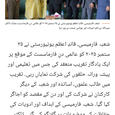
شعبہ فارمیسی، قائدِ اعظم یونیورسٹی نے ۲۵ ستمبر ۲۰۲۵ کو عالمی دنِ فارماسسٹ منایا، ڈاکٹر
عبیداللہ نے نانو ادویات اور عوامی صحت پر زور دیا
شعبہ فارمیسی، قائدِ اعظم یونیورسٹی نے ۲۵
ستمبر ۲۰۲۵ کو عالمی دنِ فارماسسٹ کے موقع پر
ایک یادگار تقریب منعقد کی جس میں تعلیمی اور
پیشہ ورانہ حلقوں کی شرکت نمایاں رہی۔ تقریب
میں طالب علموں، اساتذہ اور شعبہ کے دیگر
کارکنان نے شرکت کی اور دن کے مقصد کو اجاگر
کیا گیا۔ شعبہ فارمیسی کے اہداف اور ادویات کی
حفاظت کے موضوعات پر گفتگو کی گئی۔ڈاکٹر