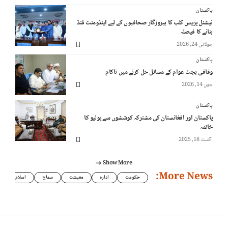
پاکستان
نیشنل پریس کلب کا بیروزگار صحافیوں کے لیے اینڈومنٹ فنڈ
بنانے کا فیصلہ
جولائی 24, 2026
پاکستان
وفاقی بجٹ عوام کے مسائل حل کرنے میں ناکام
جون 14, 2026
پاکستان
پاکستان اور افغانستان کی مشترکہ کوششوں سے پولیو کا
خاتمہ
اگست 18, 2025
Show More
More News:
حکومت
ادارہ
معیشت
سماج
اسلام