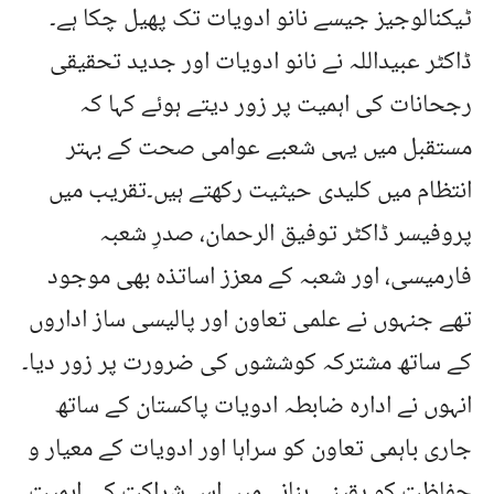
ٹیکنالوجیز جیسے نانو ادویات تک پھیل چکا ہے۔
ڈاکٹر عبیداللہ نے نانو ادویات اور جدید تحقیقی
رجحانات کی اہمیت پر زور دیتے ہوئے کہا کہ
مستقبل میں یہی شعبے عوامی صحت کے بہتر
انتظام میں کلیدی حیثیت رکھتے ہیں۔تقریب میں
پروفیسر ڈاکٹر توفیق الرحمان، صدرِ شعبہ
فارمیسی، اور شعبہ کے معزز اساتذہ بھی موجود
تھے جنہوں نے علمی تعاون اور پالیسی ساز اداروں
کے ساتھ مشترکہ کوششوں کی ضرورت پر زور دیا۔
انہوں نے ادارہ ضابطہ ادویات پاکستان کے ساتھ
جاری باہمی تعاون کو سراہا اور ادویات کے معیار و
حفاظت کو یقینی بنانے میں اس شراکت کی اہمیت