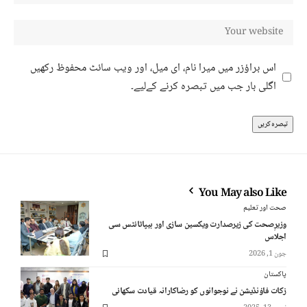
اس براؤزر میں میرا نام، ای میل، اور ویب سائٹ محفوظ رکھیں
اگلی بار جب میں تبصرہ کرنے کےلیے۔
You May also Like
صحت اور تعلیم
وزیرِصحت کی زیرصدارت ویکسین سازی اور ہیپاٹائٹس سی
اجلاس
جون 1, 2026
پاکستان
زکات فاؤنڈیشن نے نوجوانوں کو رضاکارانہ قیادت سکھائی